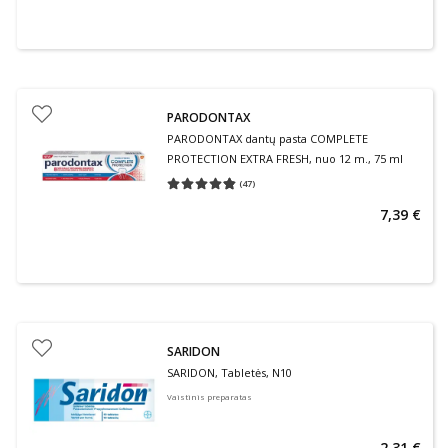
PARODONTAX
PARODONTAX dantų pasta COMPLETE
PROTECTION EXTRA FRESH, nuo 12 m., 75 ml
(
47
)
Vidutinis įvertinimas 4.79
Įvertinimų skaičius 47
7,39 €
SARIDON
SARIDON, Tabletės, N10
Vaistinis preparatas
2,31 €