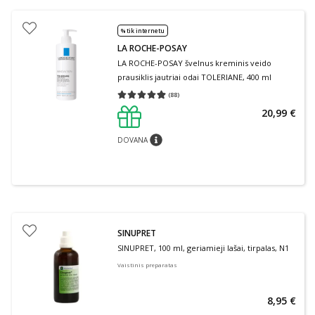
% tik internetu
LA ROCHE-POSAY
LA ROCHE-POSAY švelnus kreminis veido
prausiklis jautriai odai TOLERIANE, 400 ml
(
88
)
Vidutinis įvertinimas 4.91
Įvertinimų skaičius 88
20,99 €
DOVANA
patarimas
SINUPRET
SINUPRET, 100 ml, geriamieji lašai, tirpalas, N1
Vaistinis preparatas
8,95 €