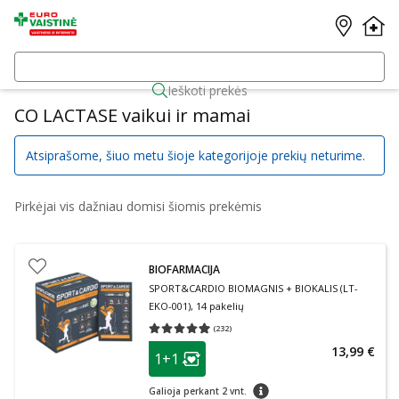
Ieškoti prekės
CO LACTASE vaikui ir mamai
Atsiprašome, šiuo metu šioje kategorijoje prekių neturime.
Pirkėjai vis dažniau domisi šiomis prekėmis
BIOFARMACIJA
SPORT&CARDIO BIOMAGNIS + BIOKALIS (LT-
EKO-001), 14 pakelių
(
232
)
Vidutinis įvertinimas 4.93
Įvertinimų skaičius 232
patarimas
13,99 €
1+1
Lojalumo klubo narių nuolaida
:
patarimas
Galioja perkant 2 vnt.