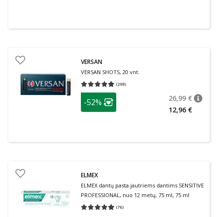
VERSAN
VERSAN SHOTS, 20 vnt.
(
298
)
Vidutinis įvertinimas 4.93
Įvertinimų skaičius 298
patarimas
26,99 €
-52%
patari
Įprasta
Lojalumo klubo narių nuolaida
:
12,96 €
ELMEX
ELMEX dantų pasta jautriems dantims SENSITIVE
PROFESSIONAL, nuo 12 metų, 75 ml, 75 ml
(
76
)
Vidutinis įvertinimas 4.95
Įvertinimų skaičius 76