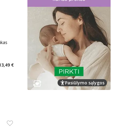
ukas
kaičius 0
13,49 €
arių nuolaida
:
imas
Pasiūlymo sąlygos