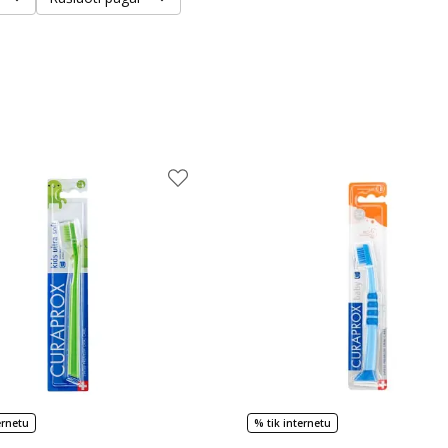
ernetu
% tik internetu