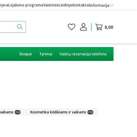
rjera
Lojalumo programa
Vaistinės
Leidinys
Kontaktai
Informacija
0,00
Skiepai
Tyrimai
Vaistų rezervacija telefonu
 vaikams
Kosmetika kūdikiams ir vaikams
219
170