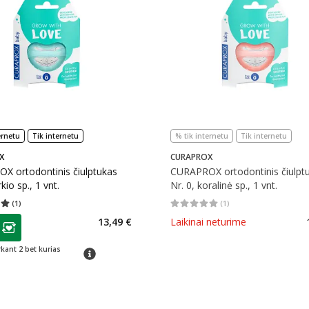
ernetu
Tik internetu
% tik internetu
Tik internetu
X
CURAPROX
X ortodontinis čiulptukas
CURAPROX ortodontinis čiulpt
rkio sp., 1 vnt.
Nr. 0, koralinė sp., 1 vnt.
(
1
)
(
1
)
įvertinimas 5.00
Įvertinimų skaičius 1
Vidutinis įvertinimas 5.00
Įvertinimų s
as
13,49 €
Laikinai neturime
ojalumo klubo narių nuolaida
:
rkant 2 bet kurias
patarimas