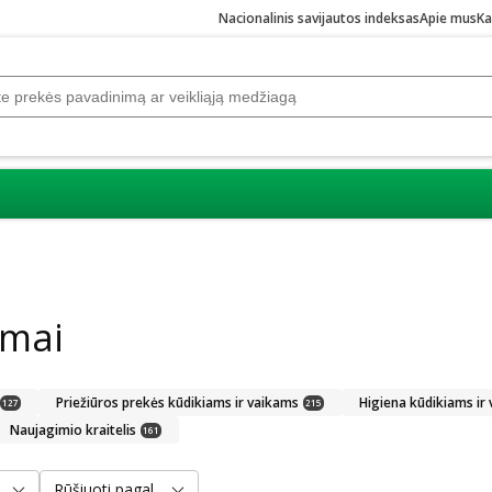
Nacionalinis savijautos indeksas
Apie mus
Ka
amai
Priežiūros prekės kūdikiams ir vaikams
Higiena kūdikiams ir
127
215
Naujagimio kraitelis
161
Rūšiuoti pagal