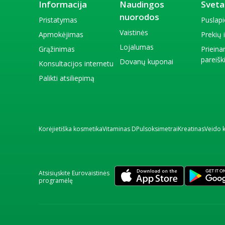
Informacija
Naudingos
Sveta
nuorodos
Pristatymas
Puslap
Vaistinės
Apmokėjimas
Prekių
Lojalumas
Grąžinimas
Priein
pareiš
Dovanų kuponai
Konsultacijos internetu
Palikti atsiliepimą
Korėjietiška kosmetika
Vitaminas D
Pulsoksimetrai
Kreatinas
Veido 
Atsisiųskite Eurovaistinės
programėlę