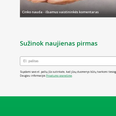
Cinko nauda - išsamus vaistininkės komentaras
Sužinok naujienas pirmas
Siųsdami savo el. paštą Jūs sutinkate, kad jūsų duomenys būtų tvarkomi tiesiog
Daugiau informacijos
Privatumo pranešime
.