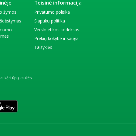
inėje
Teisinė informacija
io žymos
Privatumo politika
 išdėstymas
Slapukų politika
amumo
Verslo etikos kodeksas
kimas
Prekių kokybė ir sauga
Taisyklės
kaukės
Lūpų kaukės