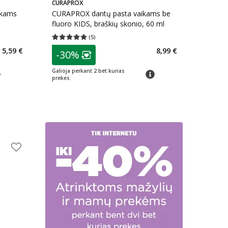
CURAPROX
ikams
CURAPROX dantų pasta vaikams be
fluoro KIDS, braškių skonio, 60 ml
(
5
)
kaičius 72
Vidutinis įvertinimas 5.00
Įvertinimų skaičius 5
patarimas
5,59 €
8,99 €
-30%
arių nuolaida
:
Lojalumo klubo narių nuolaida
:
Galioja perkant 2 bet kurias
arimas
patarimas
prekes.