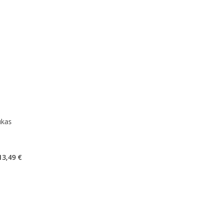
ukas
kaičius 1
13,49 €