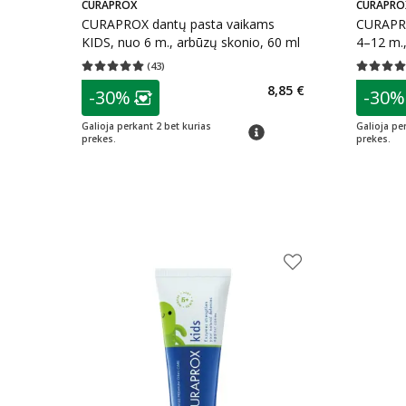
CURAPROX
CURAPRO
CURAPROX dantų pasta vaikams
CURAPRO
KIDS, nuo 6 m., arbūzų skonio, 60 ml
4–12 m.,
(
43
)
Vidutinis įvertinimas 5.00
Įvertinimų skaičius 43
Vidutinis 
patarimas
patarim
8,85 €
-30%
-30%
Lojalumo klubo narių nuolaida
:
L
Galioja perkant 2 bet kurias
Galioja pe
patarimas
prekes.
prekes.