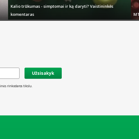
Kalio trūkumas - simptomai ir ką daryti? Vaistininkės
komentaras
MT
Užsisakyk
inės rinkodaros tikslu.