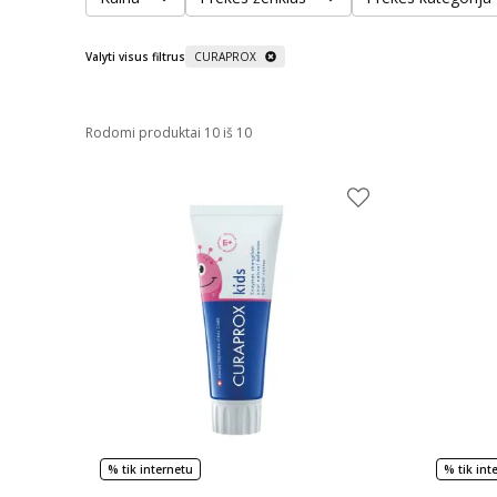
Valyti visus filtrus
CURAPROX
Rodomi produktai 10 iš 10
% tik internetu
% tik int