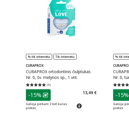
% tik internetu
Tik internetu
% tik int
CURAPROX
CURAPRO
CURAPROX ortodontinis čiulptukas
CURAPRO
Nr. 0, šv. mėlynos sp., 1 vnt.
Nr. 0, tu
(
1
)
Vidutinis įvertinimas 5.00
Įvertinimų skaičius 1
Vidutinis 
patarimas
patarim
13,49 €
-15%
-15%
Lojalumo klubo narių nuolaida
:
L
Galioja perkant 2 bet kurias
Galioja pe
patarimas
prekes.
prekes.