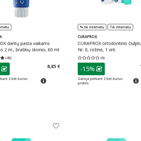
ernetu
% tik internetu
Tik internetu
X
CURAPROX
X dantų pasta vaikams
CURAPROX ortodontinis čiulpt
o 2 m., braškių skonio, 60 ml
Nr. 0, rožinė, 1 vnt.
(
45
)
(
0
)
įvertinimas 4.93
Įvertinimų skaičius 45
Vidutinis įvertinimas 0.00
Įvertinimų s
as
patarimas
8,85 €
-15%
ojalumo klubo narių nuolaida
:
Lojalumo klubo n
rkant 2 bet kurias
Galioja perkant 2 bet kurias
patarimas
patar
prekes.