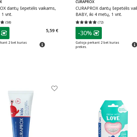
X
CURAPROX
X dantų šepetėlis vaikams,
CURAPROX dantų šepetėlis va
 1 vnt.
BABY, iki 4 metų, 1 vnt.
(
58
)
(
72
)
įvertinimas 5.00
Įvertinimų skaičius 58
Vidutinis įvertinimas 4.97
Įvertinimų s
as
patarimas
5,59 €
-30%
ojalumo klubo narių nuolaida
:
Lojalumo klubo n
rkant 2 bet kurias
Galioja perkant 2 bet kurias
patarimas
pat
prekes.