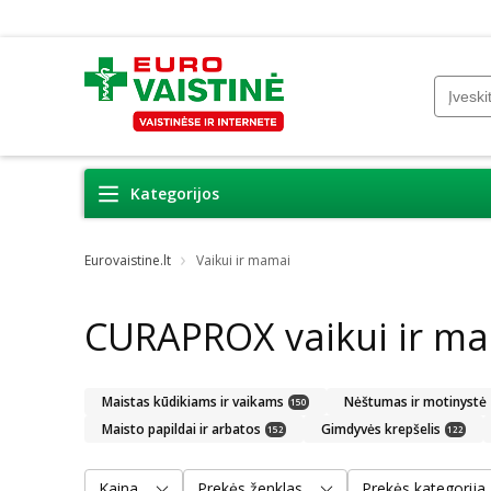
Kategorijos
Eurovaistine.lt
Vaikui ir mamai
CURAPROX vaikui ir m
Maistas kūdikiams ir vaikams
Nėštumas ir motinystė
150
Maisto papildai ir arbatos
Gimdyvės krepšelis
152
122
Kaina
Prekės ženklas
Prekės kategorija