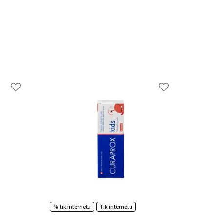
% tik internetu
Tik internetu