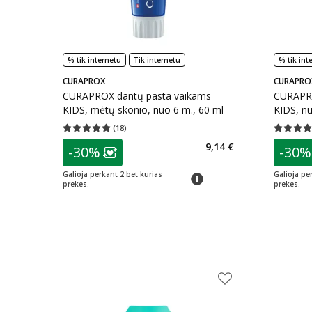
% tik internetu
Tik internetu
% tik int
CURAPROX
CURAPRO
CURAPROX dantų pasta vaikams
CURAPRO
KIDS, mėtų skonio, nuo 6 m., 60 ml
KIDS, nu
(
18
)
Vidutinis įvertinimas 5.00
Įvertinimų skaičius 18
Vidutinis 
patarimas
patarim
9,14 €
-30%
-30%
Lojalumo klubo narių nuolaida
:
L
Galioja perkant 2 bet kurias
Galioja pe
patarimas
prekes.
prekes.