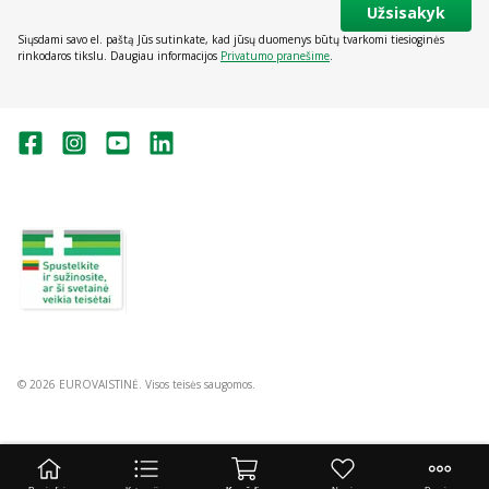
Užsisakyk
Siųsdami savo el. paštą Jūs sutinkate, kad jūsų duomenys būtų tvarkomi tiesioginės
rinkodaros tikslu. Daugiau informacijos
Privatumo pranešime
.
Valstybinė vaistų kontrolės tarnyba
prie Lietuvos Respublikos sveikatos
apsaugos ministerijos:
Studentų g. 45A, Vilnius
+370 5 263 9264
vvkt@vvkt.lt
https://www.vvkt.lt
© 2026 EUROVAISTINĖ. Visos teisės saugomos.