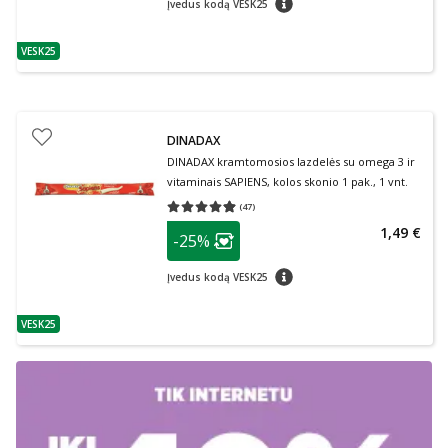
Įvedus kodą VESK25
VESK25
patarimas
DINADAX
DINADAX kramtomosios lazdelės su omega 3 ir
vitaminais SAPIENS, kolos skonio 1 pak., 1 vnt.
(
47
)
Vidutinis įvertinimas 4.91
Įvertinimų skaičius 47
patarimas
1,49 €
-25%
Lojalumo klubo narių nuolaida
:
patarimas
Įvedus kodą VESK25
VESK25
patarimas