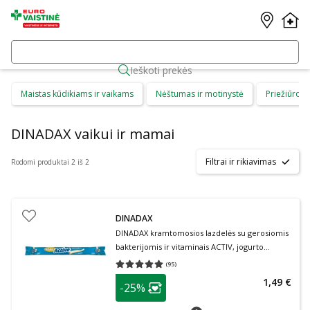
Ieškoti prekės
Maistas kūdikiams ir vaikams
Nėštumas ir motinystė
Priežiūros 
DINADAX vaikui ir mamai
Filtrai ir rikiavimas
Rodomi produktai 2 iš 2
DINADAX
DINADAX kramtomosios lazdelės su gerosiomis
bakterijomis ir vitaminais ACTIV, jogurto
skonio, 1 pak., 1 vnt.
(
95
)
Vidutinis įvertinimas 5.00
Įvertinimų skaičius 95
patarimas
1,49 €
-25%
Lojalumo klubo narių nuolaida
:
patarimas