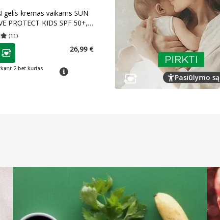
 gelis-kremas vaikams SUN
VE PROTECT KIDS SPF 50+,
ėn., 200 ml
(
11
)
įvertinimas 4.82
Įvertinimų skaičius 11
as
26,99 €
ojalumo klubo narių nuolaida
:
rkant 2 bet kurias
patarimas
Pasiūlymo są