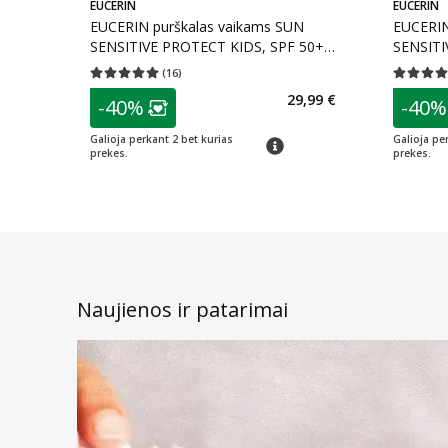
EUCERIN
EUCERIN
EUCERIN purškalas vaikams SUN
EUCERIN
SENSITIVE PROTECT KIDS, SPF 50+,
SENSITI
200 ml
nuo 3 m
(
16
)
Vidutinis įvertinimas 5.00
Įvertinimų skaičius 16
Vidutinis 
patarimas
patarim
29,99 €
-40%
-40%
Lojalumo klubo narių nuolaida
:
L
Galioja perkant 2 bet kurias
Galioja pe
patarimas
prekes.
prekes.
Naujienos ir patarimai