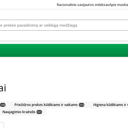
Nacionalinis savijautos indeksas
Apie mus
Ka
ai
Priežiūros prekės kūdikiams ir vaikams
Higiena kūdikiams ir
129
214
Naujagimio kraitelis
161