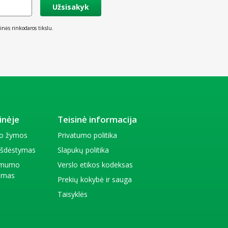
Užsisakyk
inės rinkodaros tikslu.
inėje
Teisinė informacija
io žymos
Privatumo politika
 išdėstymas
Slapukų politika
amumo
Verslo etikos kodeksas
kimas
Prekių kokybė ir sauga
Taisyklės