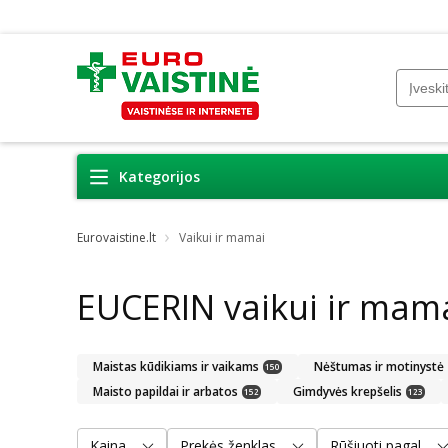
Kategorijos
Eurovaistine.lt
Vaikui ir mamai
EUCERIN vaikui ir mam
Maistas kūdikiams ir vaikams
Nėštumas ir motinystė
150
Maisto papildai ir arbatos
Gimdyvės krepšelis
152
123
Kaina
Prekės ženklas
Rūšiuoti pagal