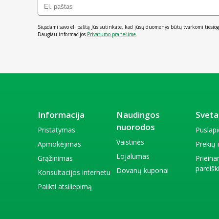
Siųsdami savo el. paštą Jūs sutinkate, kad jūsų duomenys būtų tvarkomi tiesiog
Daugiau informacijos
Privatumo pranešime
.
Informacija
Naudingos
Sveta
nuorodos
Pristatymas
Puslap
Vaistinės
Apmokėjimas
Prekių
Lojalumas
Grąžinimas
Priein
pareiš
Dovanų kuponai
Konsultacijos internetu
Palikti atsiliepimą