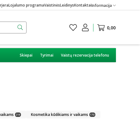
rjera
Lojalumo programa
Vaistinės
Leidinys
Kontaktai
Informacija
0,00
Skiepai
Tyrimai
Vaistų rezervacija telefonu
 vaikams
Kosmetika kūdikiams ir vaikams
219
170