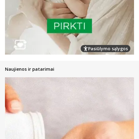
Pasiūlymo sąlygos
Naujienos ir patarimai