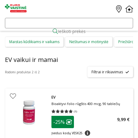
Ieškoti prekės
Maistas kūdikiams ir vaikams
Nėštumas ir motinystė
Priežiūros 
EV vaikui ir mamai
Filtrai ir rikiavimas
Rodomi produktai 2 iš 2
EV
Bioaktyvi folio rūgštis 400 mcg, 90 tablečių
(
1
)
Vidutinis įvertinimas 5.00
Įvertinimų skaičius 1
patarimas
9,99 €
-25%
Lojalumo klubo narių nuolaida
:
patarimas
Įvedus kodą VESK25