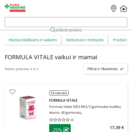
Ieškoti prekės
Maistas kūdikiams ir vaikams
Nėštumas ir motinystė
Priežiūros 
FORMULA VITALE vaikui ir mamai
Filtrai ir rikiavimas
Rodomi produktai 4 iš 4
Tik internetu
FORMULA VITALE
Formula Vitale KIDS MULTI guminukai braškių
skonio, 60 guminukų
(
0
)
Vidutinis įvertinimas 0.00
Įvertinimų skaičius 0
patarimas
17,39 €
-25%