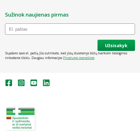
Sužinok naujienas pirmas
Užsisakyk
Siųsdami savo el. paštą Jūs sutinkate, kad jūsų duomenys būtų tvarkomi tiesioginės
rinkodaros tikslu. Daugiau informacijos
Privatumo pranešime
.
Valstybinė vaistų kontrolės tarnyba
prie Lietuvos Respublikos sveikatos
apsaugos ministerijos:
Studentų g. 45A, Vilnius
+370 5 263 9264
vvkt@vvkt.lt
https://www.vvkt.lt