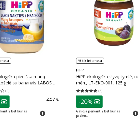
ernetu
% tik internetu
HIPP
ologiška pieniška manų
HiPP ekologiška slyvų tyrelė, n
košelė su bananais LABOS
mėn., LT-EKO-001, 125 g
, nuo 4 mėn., LT-EKO-001,
(
0
)
(
5
)
įvertinimas 0.00
Įvertinimų skaičius 0
Vidutinis įvertinimas 5.00
Įvertinimų s
as
patarimas
2,57 €
-20%
ojalumo klubo narių nuolaida
:
Lojalumo klubo n
rkant 2 bet kurias
Galioja perkant 2 bet kurias
patarimas
pat
prekes.