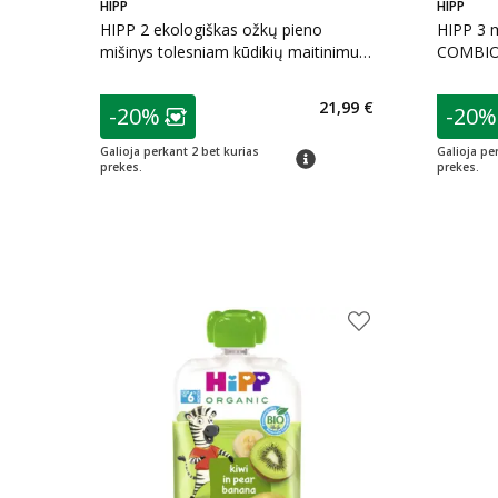
HIPP
HIPP
HIPP 2 ekologiškas ožkų pieno
HIPP 3 m
mišinys tolesniam kūdikių maitinimui
COMBIOT
(LT-EKO-001), nuo 6 mėn., 400 g
patarimas
patarim
21,99 €
-20%
-20%
Lojalumo klubo narių nuolaida
:
L
Galioja perkant 2 bet kurias
Galioja pe
patarimas
prekes.
prekes.