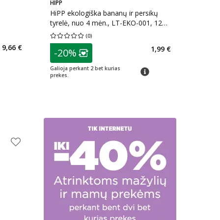
HIPP
HiPP ekologiška bananų ir persikų
tyrelė, nuo 4 mėn., LT-EKO-001, 125
g
(
0
)
Vidutinis įvertinimas 0.00
Įvertinimų skaičius 0
9,66 €
patarimas
1,99 €
-20%
Lojalumo klubo narių nuolaida
:
Galioja perkant 2 bet kurias
patarimas
prekes.