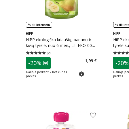
% tik internetu
% tik int
HIPP
HIPP
HiPP ekologiška kriaušių, bananų ir
HiPP eko
kivių tyrelė, nuo 6 mėn., LT-EKO-001,
tyrelė s
100 g
EKO-001
(
2
)
Vidutinis įvertinimas 5.00
Įvertinimų skaičius 2
Vidutinis 
patarimas
patarim
1,99 €
-20%
-20%
Lojalumo klubo narių nuolaida
:
L
Galioja perkant 2 bet kurias
Galioja pe
patarimas
prekes.
prekes.