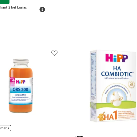
ojalumo klubo narių nuolaida
:
rkant 2 bet kurias
patarimas
ernetu