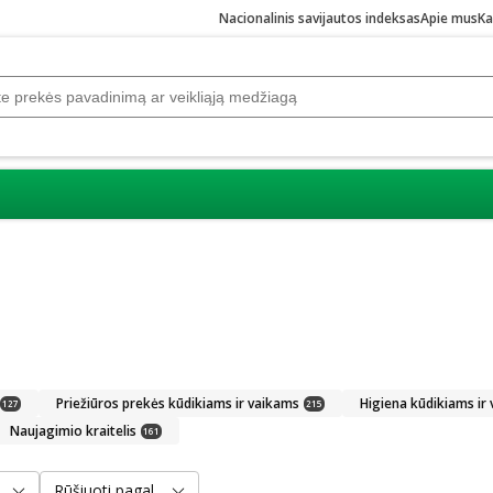
Nacionalinis savijautos indeksas
Apie mus
Ka
Priežiūros prekės kūdikiams ir vaikams
Higiena kūdikiams ir
127
215
Naujagimio kraitelis
161
Rūšiuoti pagal