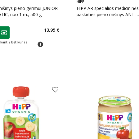
HIPP
išinys pieno gėrimui JUNIOR
HiPP AR specialios medicininės
IC, nuo 1 m., 500 g
paskirties pieno mišinys ANTI
REFLUX, nuo gimimo, 300 g
as
13,95 €
ojalumo klubo narių nuolaida
:
rkant 2 bet kurias
patarimas