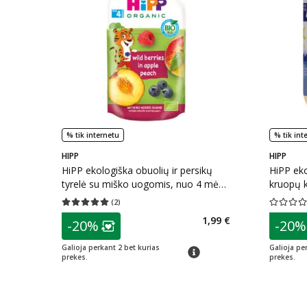
% tik internetu
% tik int
HIPP
HIPP
HiPP ekologiška obuolių ir persikų
HiPP ek
tyrelė su miško uogomis, nuo 4 mėn.,
kruopų 
LT-EKO-001, 100 g
NAKTIES
(
2
)
Vidutinis įvertinimas 5.00
Įvertinimų skaičius 2
Vidutinis 
190 g
patarimas
patarim
1,99 €
-20%
-20%
Lojalumo klubo narių nuolaida
:
L
Galioja perkant 2 bet kurias
Galioja pe
patarimas
prekes.
prekes.