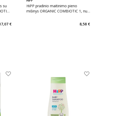
HIPP
s su
HiPP pradinio maitinimo pieno
BIOTIC
mišinys ORGANIC COMBIOTIC 1, nuo
gimimo, 300 g
17,07 €
8,58 €