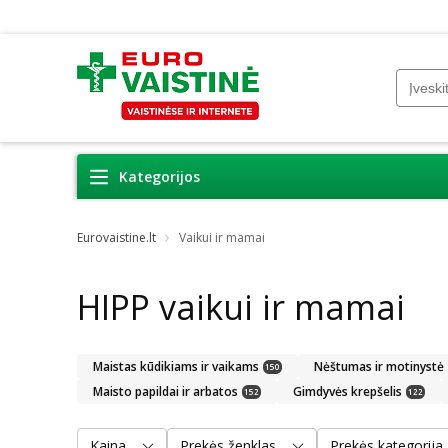
Kategorijos
Eurovaistine.lt
Vaikui ir mamai
HIPP vaikui ir mamai
Maistas kūdikiams ir vaikams
Nėštumas ir motinystė
150
Maisto papildai ir arbatos
Gimdyvės krepšelis
152
122
Kaina
Prekės ženklas
Prekės kategorija