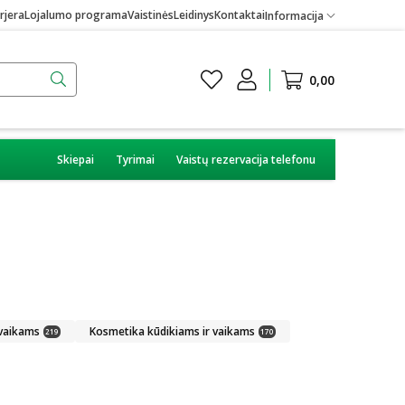
rjera
Lojalumo programa
Vaistinės
Leidinys
Kontaktai
Informacija
0,00
Skiepai
Tyrimai
Vaistų rezervacija telefonu
 vaikams
Kosmetika kūdikiams ir vaikams
219
170