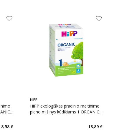
HIPP
tinimo
HiPP ekologiškas pradinio maitinimo
GANIC,
pieno mišinys kūdikiams 1 ORGANIC,
 g
nuo gimimo, LT-EKO-001,, 800 g
8,58 €
18,89 €