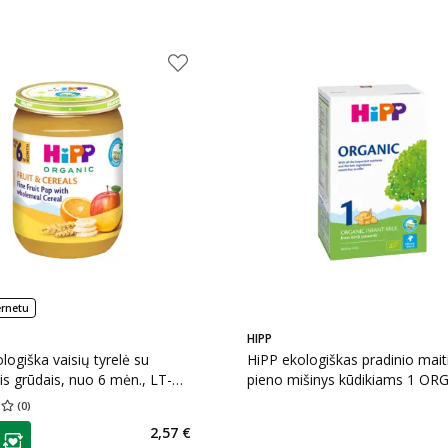
ernetu
HIPP
logiška vaisių tyrelė su
HiPP ekologiškas pradinio mai
ais grūdais, nuo 6 mėn., LT-
pieno mišinys kūdikiams 1 OR
, 190 g
nuo gimimo, LT-EKO-001, 300
(
0
)
įvertinimas 0.00
Įvertinimų skaičius 0
as
2,57 €