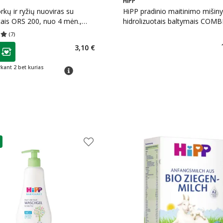
HIPP
kų ir ryžių nuoviras su
HiPP pradinio maitinimo mišiny
itais ORS 200, nuo 4 mėn.,
hidrolizuotais baltymais COM
HA1, nuo gimimo, 350 g
(
7
)
įvertinimas 5.00
Įvertinimų skaičius 7
as
3,10 €
€
ojalumo klubo narių nuolaida
:
rkant 2 bet kurias
patarimas
as