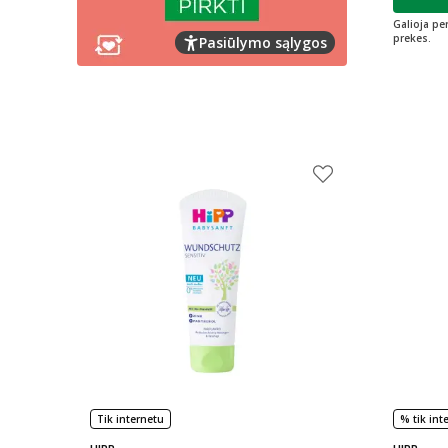
L
Galioja pe
prekes.
Pasiūlymo sąlygos
Tik internetu
% tik int