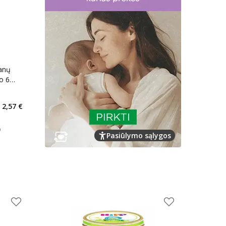
nanų
uo 6
kaičius 0
2,57 €
arių nuolaida
:
arimas
Pasiūlymo sąlygos