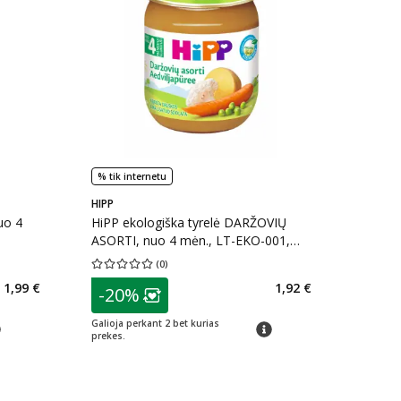
% tik internetu
HIPP
uo 4
HiPP ekologiška tyrelė DARŽOVIŲ
ASORTI, nuo 4 mėn., LT-EKO-001,
125 g
(
0
)
kaičius 5
Vidutinis įvertinimas 0.00
Įvertinimų skaičius 0
patarimas
1,99 €
1,92 €
-20%
arių nuolaida
:
Lojalumo klubo narių nuolaida
:
Galioja perkant 2 bet kurias
arimas
patarimas
prekes.