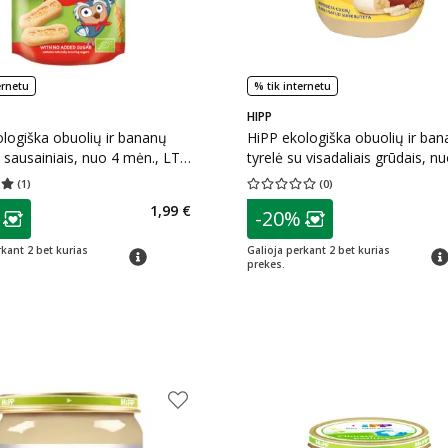
ernetu
% tik internetu
HIPP
logiška obuolių ir bananų
HiPP ekologiška obuolių ir ba
u sausainiais, nuo 4 mėn., LT-
tyrelė su visadaliais grūdais, n
, 100 g
mėn., LT-EKO-001, 190 g
(
1
)
(
0
)
įvertinimas 5.00
Įvertinimų skaičius 1
Vidutinis įvertinimas 0.00
Įvertinimų s
as
patarimas
1,99 €
-20%
ojalumo klubo narių nuolaida
:
Lojalumo klubo n
rkant 2 bet kurias
Galioja perkant 2 bet kurias
patarimas
pat
prekes.