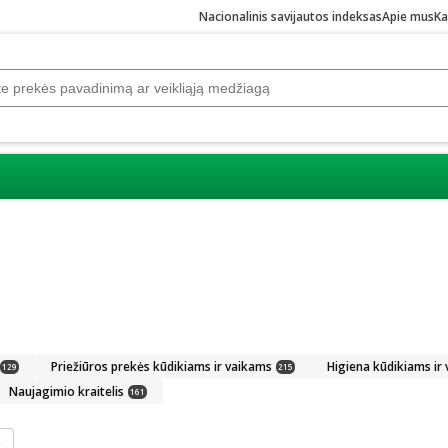
Nacionalinis savijautos indeksas
Apie mus
Ka
Priežiūros prekės kūdikiams ir vaikams
Higiena kūdikiams ir
129
215
Naujagimio kraitelis
161