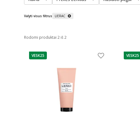
Valyti visus filtrus
LIERAC
Rodomi produktai 2 iš 2
VESK25
VESK25
patarimas
patarim