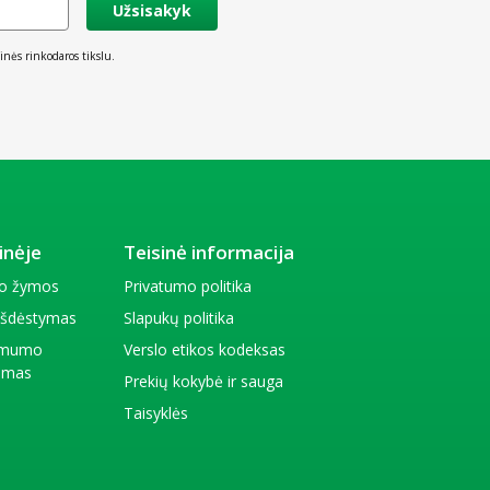
Užsisakyk
inės rinkodaros tikslu.
inėje
Teisinė informacija
io žymos
Privatumo politika
 išdėstymas
Slapukų politika
amumo
Verslo etikos kodeksas
kimas
Prekių kokybė ir sauga
Taisyklės