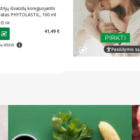
trijų išvaizdą koreguojantis
ratas PHYTOLASTIL, 100 ml
(
0
)
įvertinimas 0.00
Įvertinimų skaičius 0
as
41,49 €
ojalumo klubo narių nuolaida
:
patarimas
dą VESK25
Pasiūlymo są