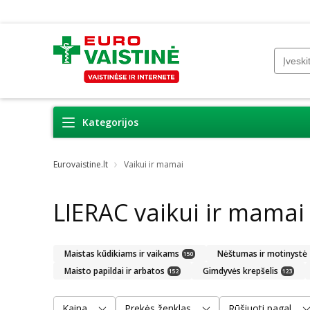
Kategorijos
Eurovaistine.lt
Vaikui ir mamai
LIERAC vaikui ir mamai
Maistas kūdikiams ir vaikams
Nėštumas ir motinystė
150
Maisto papildai ir arbatos
Gimdyvės krepšelis
152
123
Kaina
Prekės ženklas
Rūšiuoti pagal