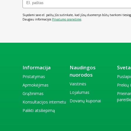
Siųsdami savo el. paštą Jūs sutinkate, kad jūsų duomenys būtų tvarkomi tiesiog
Daugiau informacijos
Privatumo pranešime
.
Informacija
Naudingos
Sveta
nuorodos
Pristatymas
Puslap
Vaistinės
Apmokėjimas
Prekių
Lojalumas
Grąžinimas
Priein
pareiš
Dovanų kuponai
Konsultacijos internetu
Palikti atsiliepimą