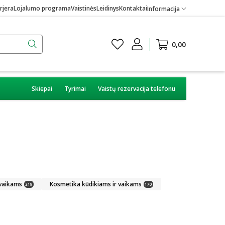
rjera
Lojalumo programa
Vaistinės
Leidinys
Kontaktai
Informacija
0,00
Skiepai
Tyrimai
Vaistų rezervacija telefonu
 vaikams
Kosmetika kūdikiams ir vaikams
219
170