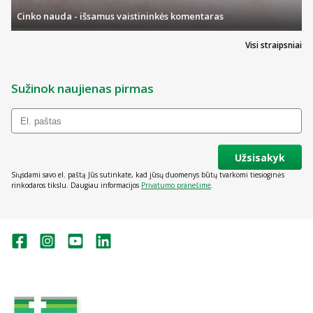
Cinko nauda - išsamus vaistininkės komentaras
Visi straipsniai
Sužinok naujienas pirmas
Užsisakyk
Siųsdami savo el. paštą Jūs sutinkate, kad jūsų duomenys būtų tvarkomi tiesioginės
rinkodaros tikslu. Daugiau informacijos
Privatumo pranešime
.
Valstybinė vaistų kontrolės tarnyba
prie Lietuvos Respublikos sveikatos
apsaugos ministerijos: