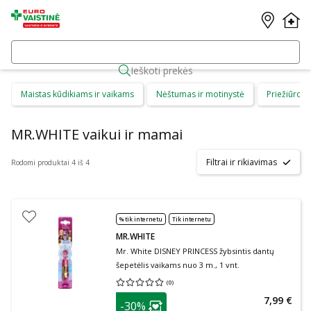
Ieškoti prekės
Maistas kūdikiams ir vaikams
Nėštumas ir motinystė
Priežiūros 
MR.WHITE vaikui ir mamai
Filtrai ir rikiavimas
Rodomi produktai 4 iš 4
% tik internetu
Tik internetu
MR.WHITE
Mr. White DISNEY PRINCESS žybsintis dantų
šepetėlis vaikams nuo 3 m., 1 vnt.
(
0
)
Vidutinis įvertinimas 0.00
Įvertinimų skaičius 0
patarimas
7,99 €
-30%