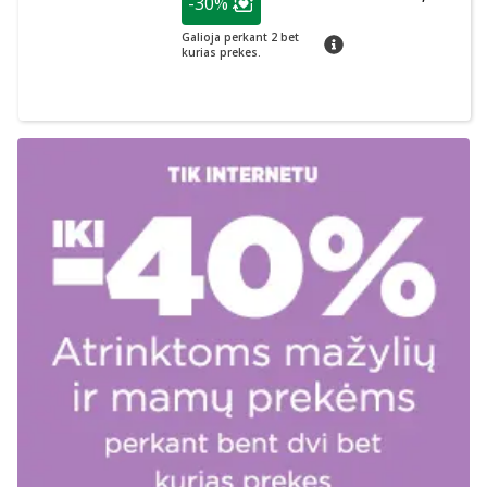
-30%
Lojalumo klubo narių nuolaida
:
Galioja perkant 2 bet
patarimas
kurias prekes.