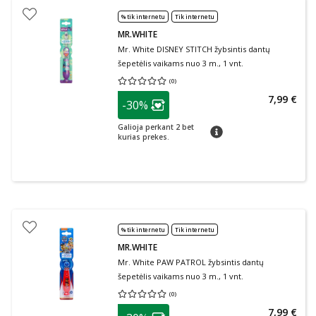
% tik internetu
Tik internetu
MR.WHITE
Mr. White DISNEY STITCH žybsintis dantų
šepetėlis vaikams nuo 3 m., 1 vnt.
(
0
)
Vidutinis įvertinimas 0.00
Įvertinimų skaičius 0
patarimas
7,99 €
-30%
Lojalumo klubo narių nuolaida
:
Galioja perkant 2 bet
patarimas
kurias prekes.
% tik internetu
Tik internetu
MR.WHITE
Mr. White PAW PATROL žybsintis dantų
šepetėlis vaikams nuo 3 m., 1 vnt.
(
0
)
Vidutinis įvertinimas 0.00
Įvertinimų skaičius 0
patarimas
7,99 €