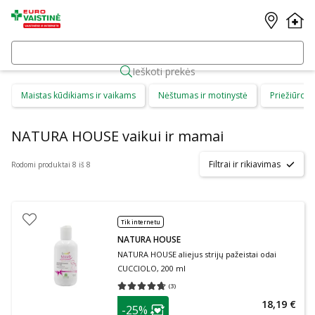
Ieškoti prekės
Maistas kūdikiams ir vaikams
Nėštumas ir motinystė
Priežiūros 
NATURA HOUSE vaikui ir mamai
Filtrai ir rikiavimas
Rodomi produktai 8 iš 8
Tik internetu
NATURA HOUSE
NATURA HOUSE aliejus strijų pažeistai odai
CUCCIOLO, 200 ml
(
3
)
Vidutinis įvertinimas 4.67
Įvertinimų skaičius 3
patarimas
18,19 €
-25%