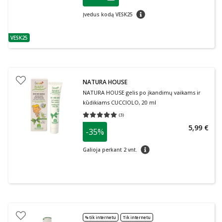
Lojalumo klubo narių nuolaida
:
patarimas
Įvedus kodą VESK25
VESK25
patarimas
NATURA HOUSE
NATURA HOUSE gelis po įkandimų vaikams ir
kūdikiams CUCCIOLO, 20 ml
(
3
)
Vidutinis įvertinimas 5.00
Įvertinimų skaičius 3
5,99 €
-35%
patarimas
Galioja perkant 2 vnt.
% tik internetu
Tik internetu