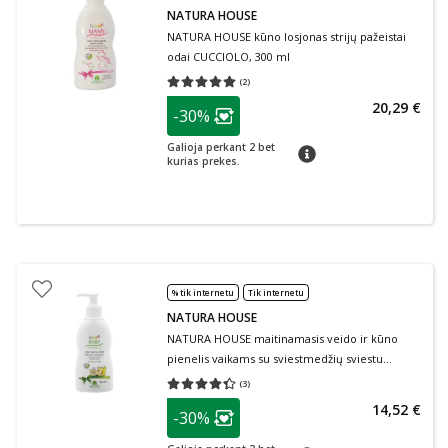
NATURA HOUSE
NATURA HOUSE kūno losjonas strijų pažeistai
odai CUCCIOLO, 300 ml
(
2
)
Vidutinis įvertinimas 5.00
Įvertinimų skaičius 2
patarimas
20,29 €
-30%
Lojalumo klubo narių nuolaida
:
Galioja perkant 2 bet
patarimas
kurias prekes.
% tik internetu
Tik internetu
NATURA HOUSE
NATURA HOUSE maitinamasis veido ir kūno
pienelis vaikams su sviestmedžių sviestu
CUCCIOLO, 300 ml
(
3
)
Vidutinis įvertinimas 4.33
Įvertinimų skaičius 3
patarimas
14,52 €
-30%
Lojalumo klubo narių nuolaida
: