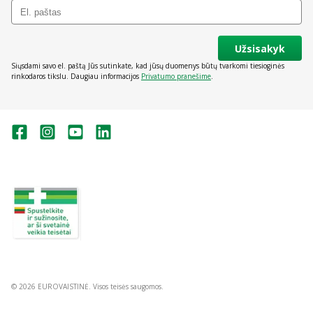
Užsisakyk
Siųsdami savo el. paštą Jūs sutinkate, kad jūsų duomenys būtų tvarkomi tiesioginės
rinkodaros tikslu. Daugiau informacijos
Privatumo pranešime
.
Valstybinė vaistų kontrolės tarnyba
prie Lietuvos Respublikos sveikatos
apsaugos ministerijos:
Studentų g. 45A, Vilnius
+370 5 263 9264
vvkt@vvkt.lt
https://www.vvkt.lt
© 2026 EUROVAISTINĖ. Visos teisės saugomos.