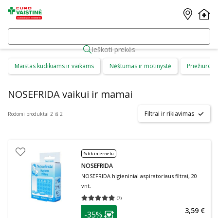
Ieškoti prekės
Maistas kūdikiams ir vaikams
Nėštumas ir motinystė
Priežiūros 
NOSEFRIDA vaikui ir mamai
Filtrai ir rikiavimas
Rodomi produktai 2 iš 2
% tik internetu
NOSEFRIDA
NOSEFRIDA higieniniai aspiratoriaus filtrai, 20
vnt.
(
7
)
Vidutinis įvertinimas 4.86
Įvertinimų skaičius 7
patarimas
3,59 €
-35%