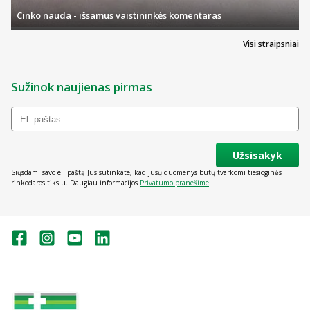
Cinko nauda - išsamus vaistininkės komentaras
Visi straipsniai
Sužinok naujienas pirmas
Užsisakyk
Siųsdami savo el. paštą Jūs sutinkate, kad jūsų duomenys būtų tvarkomi tiesioginės
rinkodaros tikslu. Daugiau informacijos
Privatumo pranešime
.
Valstybinė vaistų kontrolės tarnyba
prie Lietuvos Respublikos sveikatos
apsaugos ministerijos: