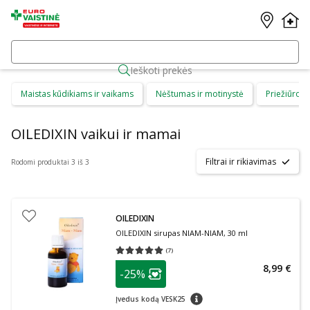
Ieškoti prekės
Maistas kūdikiams ir vaikams
Nėštumas ir motinystė
Priežiūros 
OILEDIXIN vaikui ir mamai
Filtrai ir rikiavimas
Rodomi produktai 3 iš 3
OILEDIXIN
OILEDIXIN sirupas NIAM-NIAM, 30 ml
(
7
)
Vidutinis įvertinimas 5.00
Įvertinimų skaičius 7
patarimas
8,99 €
-25%
Lojalumo klubo narių nuolaida
:
patarimas
Įvedus kodą VESK25