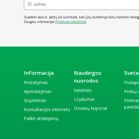
Siųsdami savo el. paštą Jūs sutinkate, kad jūsų duomenys būtų tvarkomi tiesiog
Daugiau informacijos
Privatumo pranešime
.
Informacija
Naudingos
Sveta
nuorodos
Pristatymas
Puslap
Vaistinės
Apmokėjimas
Prekių
Lojalumas
Grąžinimas
Priein
pareiš
Dovanų kuponai
Konsultacijos internetu
Palikti atsiliepimą