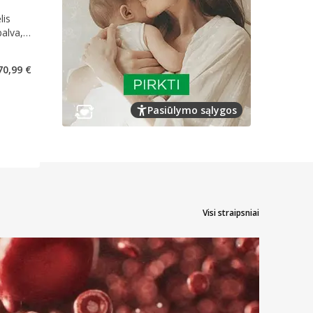
lis
alva,
kaičius 4
70,99 €
Pasiūlymo sąlygos
Visi straipsniai