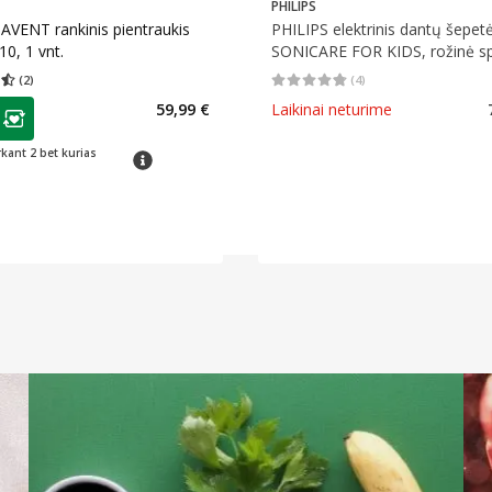
PHILIPS
AVENT rankinis pientraukis
PHILIPS elektrinis dantų šepetė
0, 1 vnt.
SONICARE FOR KIDS, rožinė sp
HX6352/42, 1 vnt.
(
2
)
(
4
)
įvertinimas 4.50
Įvertinimų skaičius 2
Vidutinis įvertinimas 4.75
Įvertinimų s
as
59,99 €
Laikinai neturime
ojalumo klubo narių nuolaida
:
rkant 2 bet kurias
patarimas