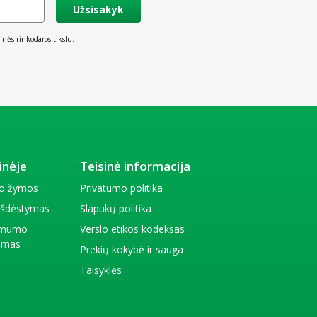
Užsisakyk
inės rinkodaros tikslu.
inėje
Teisinė informacija
io žymos
Privatumo politika
 išdėstymas
Slapukų politika
amumo
Verslo etikos kodeksas
kimas
Prekių kokybė ir sauga
Taisyklės