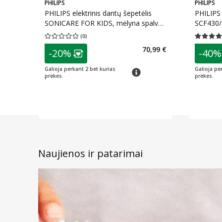
PHILIPS
PHILIPS
PHILIPS elektrinis dantų šepetėlis
PHILIPS 
SONICARE FOR KIDS, mėlyna spalva,
SCF430/1
HX6322/04, 1 vnt.
(
0
)
Vidutinis įvertinimas 0.00
Įvertinimų skaičius 0
Vidutinis 
patarimas
patarim
70,99 €
-20%
-40%
Lojalumo klubo narių nuolaida
:
L
Galioja perkant 2 bet kurias
Galioja pe
patarimas
prekes.
prekes.
Naujienos ir patarimai