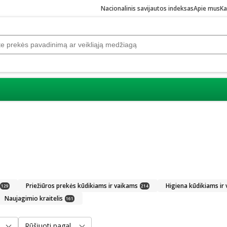
Nacionalinis savijautos indeksas
Apie mus
Ka
i
Priežiūros prekės kūdikiams ir vaikams
Higiena kūdikiams ir
129
214
Naujagimio kraitelis
161
Rūšiuoti pagal