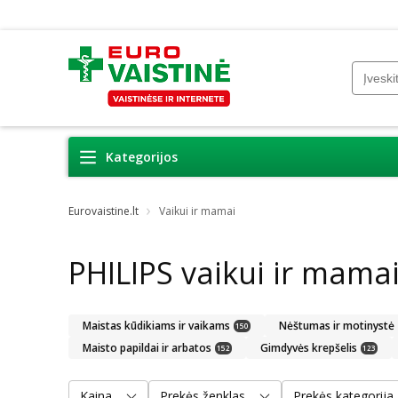
Kategorijos
Eurovaistine.lt
Vaikui ir mamai
PHILIPS vaikui ir mama
Maistas kūdikiams ir vaikams
Nėštumas ir motinystė
150
Maisto papildai ir arbatos
Gimdyvės krepšelis
152
123
Kaina
Prekės ženklas
Prekės kategorija