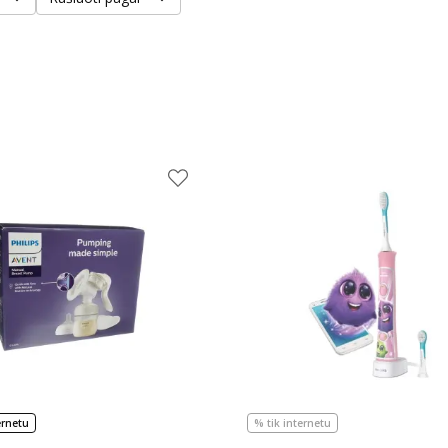
ernetu
% tik internetu