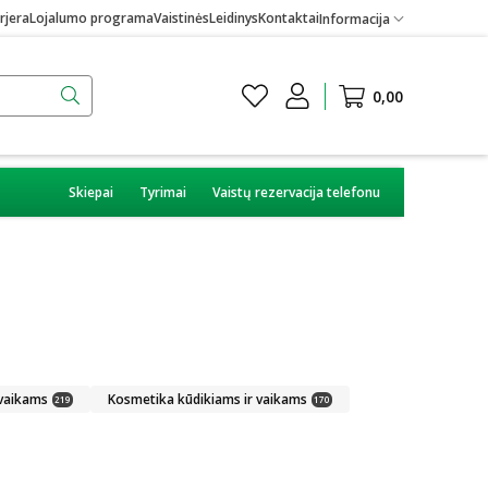
rjera
Lojalumo programa
Vaistinės
Leidinys
Kontaktai
Informacija
0,00
Skiepai
Tyrimai
Vaistų rezervacija telefonu
 vaikams
Kosmetika kūdikiams ir vaikams
219
170