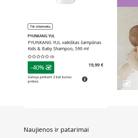
Tik internetu
PYUNKANG YUL
PYUNKANG YUL vaikiškas šampūnas
Kids & Baby Shampoo, 590 ml
(
0
)
Vidutinis įvertinimas 0.00
Įvertinimų skaičius 0
patarimas
19,99 €
-40%
Lojalumo klubo narių nuolaida
:
Galioja perkant 2 bet kurias
patarimas
prekes.
Naujienos ir patarimai