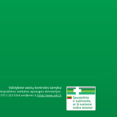
Valstybinė vaistų kontrolės tarnyba
 Respublikos sveikatos apsaugos ministerijos:
+370 5 263 9264
vvkt@vvkt.lt
https://www.vvkt.lt