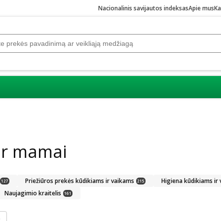
Nacionalinis savijautos indeksas
Apie mus
Ka
ir mamai
Priežiūros prekės kūdikiams ir vaikams
Higiena kūdikiams ir
127
215
Naujagimio kraitelis
161