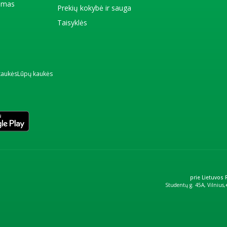
kimas
Prekių kokybė ir sauga
Taisyklės
kaukės
Lūpų kaukės
prie Lietuvos
Studentų g. 45A, Vilnius