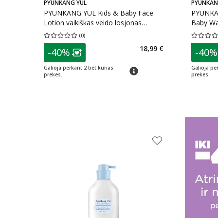
PYUNKANG YUL
PYUNKAN
PYUNKANG YUL Kids & Baby Face
PYUNKAN
Lotion vaikiškas veido losjonas
Baby Wa
200ml, 200 ml
(
0
)
Vidutinis įvertinimas 0.00
Įvertinimų skaičius 0
Vidutinis 
patarimas
patarim
18,99 €
-40%
-40%
Lojalumo klubo narių nuolaida
:
L
Galioja perkant 2 bet kurias
Galioja pe
patarimas
prekes.
prekes.