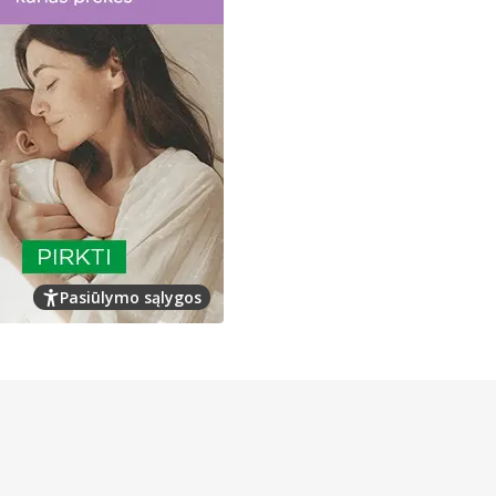
Pasiūlymo sąlygos