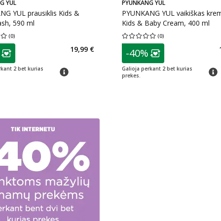
G YUL
PYUNKANG YUL
G YUL prausiklis Kids &
PYUNKANG YUL vaikiškas kre
sh, 590 ml
Kids & Baby Cream, 400 ml
(
0
)
(
0
)
įvertinimas 0.00
Įvertinimų skaičius 0
Vidutinis įvertinimas 0.00
Įvertinimų s
as
patarimas
19,99 €
-40%
ojalumo klubo narių nuolaida
:
Lojalumo klubo n
rkant 2 bet kurias
Galioja perkant 2 bet kurias
patarimas
patar
prekes.