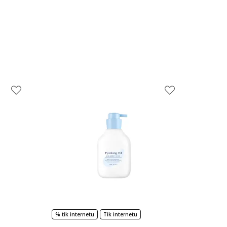
% tik internetu
Tik internetu