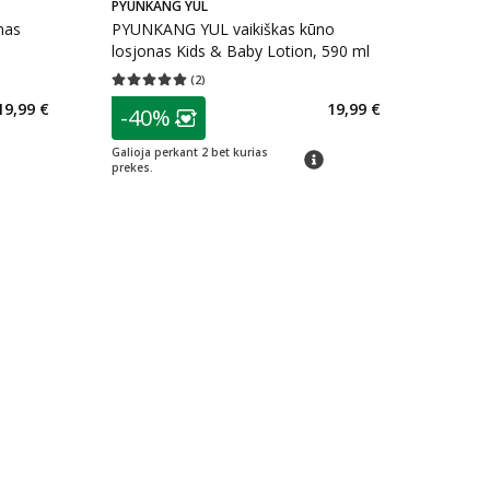
PYUNKANG YUL
mas
PYUNKANG YUL vaikiškas kūno
losjonas Kids & Baby Lotion, 590 ml
(
2
)
kaičius 0
Vidutinis įvertinimas 5.00
Įvertinimų skaičius 2
patarimas
19,99 €
19,99 €
-40%
arių nuolaida
:
Lojalumo klubo narių nuolaida
:
Galioja perkant 2 bet kurias
imas
patarimas
prekes.