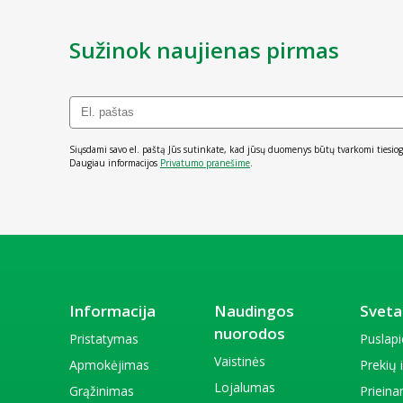
Sužinok naujienas pirmas
Siųsdami savo el. paštą Jūs sutinkate, kad jūsų duomenys būtų tvarkomi tiesiog
Daugiau informacijos
Privatumo pranešime
.
Informacija
Naudingos
Sveta
nuorodos
Pristatymas
Puslap
Vaistinės
Apmokėjimas
Prekių
Lojalumas
Grąžinimas
Priein