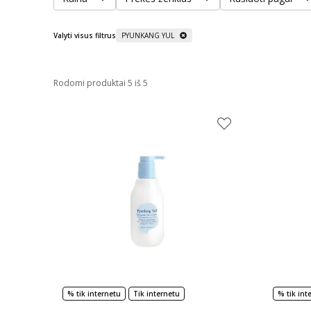
Valyti visus filtrus
PYUNKANG YUL
Rodomi produktai 5 iš 5
% tik internetu
Tik internetu
% tik int