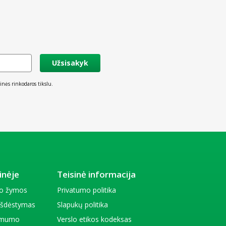
Užsisakyk
inės rinkodaros tikslu.
inėje
Teisinė informacija
io žymos
Privatumo politika
 išdėstymas
Slapukų politika
amumo
Verslo etikos kodeksas