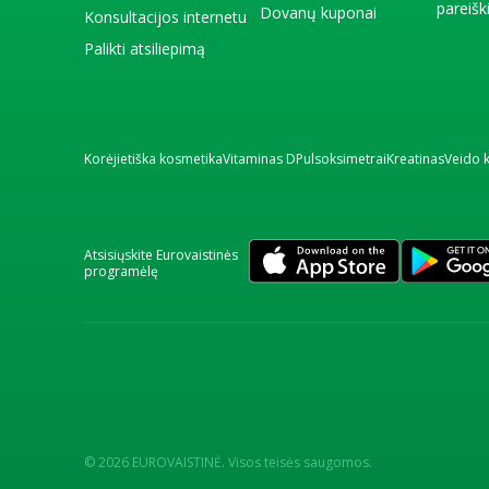
pareiš
Dovanų kuponai
Konsultacijos internetu
Palikti atsiliepimą
Korėjietiška kosmetika
Vitaminas D
Pulsoksimetrai
Kreatinas
Veido 
Atsisiųskite Eurovaistinės
programėlę
© 2026 EUROVAISTINĖ. Visos teisės saugomos.