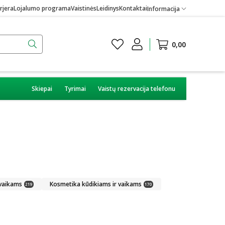
rjera
Lojalumo programa
Vaistinės
Leidinys
Kontaktai
Informacija
0,00
Skiepai
Tyrimai
Vaistų rezervacija telefonu
 vaikams
Kosmetika kūdikiams ir vaikams
219
170