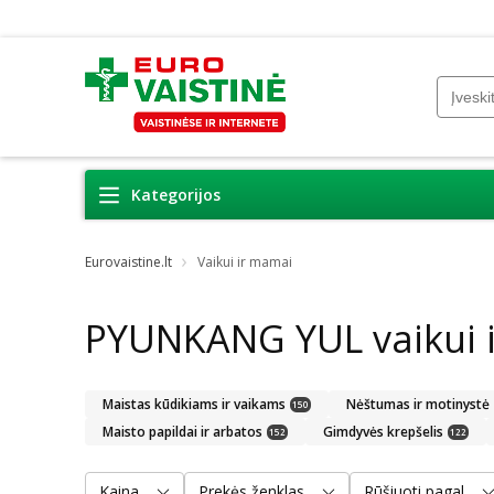
Kategorijos
Eurovaistine.lt
Vaikui ir mamai
PYUNKANG YUL vaikui 
Maistas kūdikiams ir vaikams
Nėštumas ir motinystė
150
Maisto papildai ir arbatos
Gimdyvės krepšelis
152
122
Kaina
Prekės ženklas
Rūšiuoti pagal