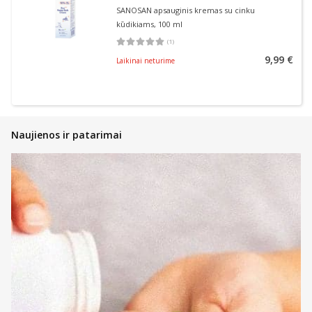
SANOSAN apsauginis kremas su cinku
kūdikiams, 100 ml
(
1
)
Vidutinis įvertinimas 5.00
Įvertinimų skaičius 1
9,99 €
Laikinai neturime
Naujienos ir patarimai