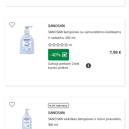
SANOSAN
SANOSAN šampūnas su ramunėlėmis kūdikiams
ir vaikams, 200 ml
(
0
)
Vidutinis įvertinimas 0.00
Įvertinimų skaičius 0
patarimas
7,99 €
-40%
Lojalumo klubo narių nuolaida
:
Galioja perkant 2 bet
patarimas
kurias prekes.
% tik internetu
SANOSAN
SANOSAN vaikiškas šampūnas ir kūno prausiklis,
500 ml