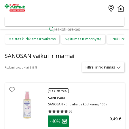
Ieškoti prekės
Maistas kūdikiams ir vaikams
Nėštumas ir motinystė
Priežiūros 
SANOSAN vaikui ir mamai
Filtrai ir rikiavimas
Rodomi produktai 8 iš 8
% tik internetu
SANOSAN
SANOSAN kūno aliejus kūdikiams, 100 ml
(
4
)
Vidutinis įvertinimas 4.75
Įvertinimų skaičius 4
patarimas
9,49 €
-40%
Lojalumo klubo narių nuolaida
: