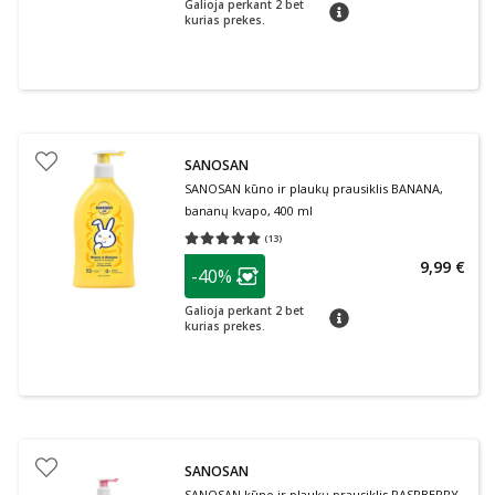
Galioja perkant 2 bet
patarimas
kurias prekes.
SANOSAN
SANOSAN kūno ir plaukų prausiklis BANANA,
bananų kvapo, 400 ml
(
13
)
Vidutinis įvertinimas 5.00
Įvertinimų skaičius 13
patarimas
9,99 €
-40%
Lojalumo klubo narių nuolaida
:
Galioja perkant 2 bet
patarimas
kurias prekes.
SANOSAN
SANOSAN kūno ir plaukų prausiklis RASPBERRY,