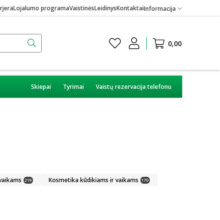
rjera
Lojalumo programa
Vaistinės
Leidinys
Kontaktai
Informacija
0,00
Skiepai
Tyrimai
Vaistų rezervacija telefonu
 vaikams
Kosmetika kūdikiams ir vaikams
219
170