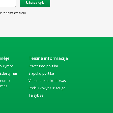
Užsisakyk
inės rinkodaros tikslu.
inėje
Teisinė informacija
io žymos
Privatumo politika
 išdėstymas
Slapukų politika
amumo
Verslo etikos kodeksas
kimas
Prekių kokybė ir sauga
Taisyklės