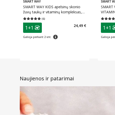
SMART WAY
SMART W
SMART WAY KIDS apelsinų skonio
SMART W
žuvų taukų ir vitaminų kompleksas,
VITAMIN
60 guminukų
skonio, 
(
6
)
Vidutinis įvertinimas 5.00
Įvertinimų skaičius 6
Vidutinis 
patarimas
patarim
24,49 €
1+1
1+1
Lojalumo klubo narių nuolaida
:
Lo
patarimas
Galioja perkant 2 vnt.
Galioja per
Naujienos ir patarimai