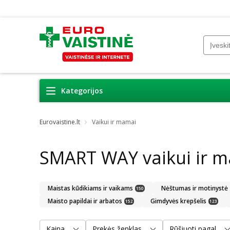
Kategorijos
Eurovaistine.lt
Vaikui ir mamai
SMART WAY vaikui ir 
Maistas kūdikiams ir vaikams
Nėštumas ir motinystė
150
Maisto papildai ir arbatos
Gimdyvės krepšelis
152
123
Kaina
Prekės ženklas
Rūšiuoti pagal