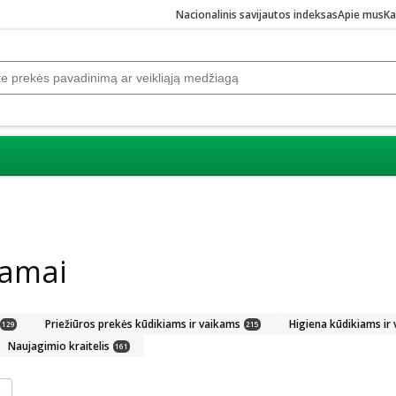
Nacionalinis savijautos indeksas
Apie mus
Ka
mamai
Priežiūros prekės kūdikiams ir vaikams
Higiena kūdikiams ir
129
215
Naujagimio kraitelis
161