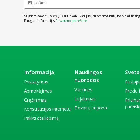
Siųsdami savo el. paštą Jūs sutinkate, kad jūsų duomenys būtų tvarkomi tiesiog
Daugiau informacijos
Privatumo pranešime
.
Informacija
Naudingos
Sveta
nuorodos
Pristatymas
Puslap
Vaistinės
Apmokėjimas
Prekių
Lojalumas
Grąžinimas
Priein
pareiš
Dovanų kuponai
Konsultacijos internetu
Palikti atsiliepimą