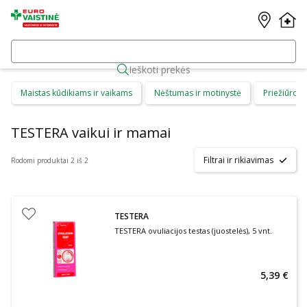
Ieškoti prekės
Maistas kūdikiams ir vaikams
Nėštumas ir motinystė
Priežiūros 
TESTERA vaikui ir mamai
Filtrai ir rikiavimas
Rodomi produktai 2 iš 2
TESTERA
TESTERA ovuliacijos testas (juostelės), 5 vnt.
5,39 €