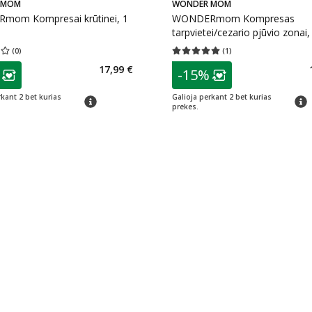
 MOM
WONDER MOM
om Kompresai krūtinei, 1
WONDERmom Kompresas
tarpvietei/cezario pjūvio zonai, 
(
0
)
(
1
)
įvertinimas 0.00
Įvertinimų skaičius 0
Vidutinis įvertinimas 5.00
Įvertinimų s
as
patarimas
17,99 €
-15%
ojalumo klubo narių nuolaida
:
Lojalumo klubo n
rkant 2 bet kurias
Galioja perkant 2 bet kurias
patarimas
patar
prekes.