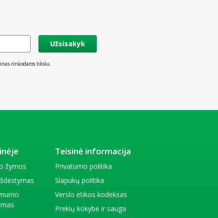
Užsisakyk
inės rinkodaros tikslu.
inėje
Teisinė informacija
io žymos
Privatumo politika
 išdėstymas
Slapukų politika
amumo
Verslo etikos kodeksas
kimas
Prekių kokybė ir sauga