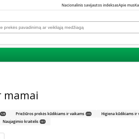
Nacionalinis savijautos indeksas
Apie mus
Ka
r mamai
Priežiūros prekės kūdikiams ir vaikams
Higiena kūdikiams ir
129
215
Naujagimio kraitelis
161