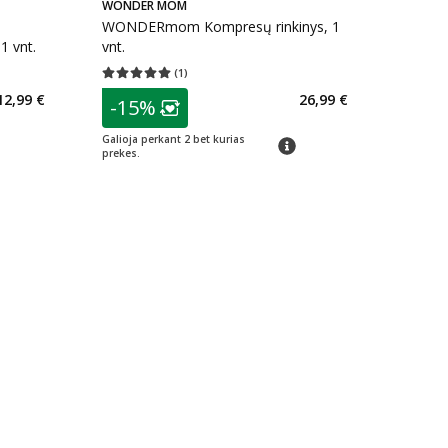
WONDER MOM
WONDERmom Kompresų rinkinys, 1
1 vnt.
vnt.
(
1
)
kaičius 1
Vidutinis įvertinimas 5.00
Įvertinimų skaičius 1
patarimas
12,99 €
26,99 €
-15%
arių nuolaida
:
Lojalumo klubo narių nuolaida
:
Galioja perkant 2 bet kurias
imas
patarimas
prekes.