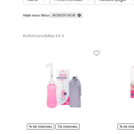
Valyti visus filtrus
WONDER MOM
Rodomi produktai 4 iš 4
% tik internetu
Tik internetu
% tik int