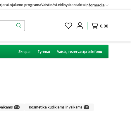
rjera
Lojalumo programa
Vaistinės
Leidinys
Kontaktai
Informacija
0,00
Skiepai
Tyrimai
Vaistų rezervacija telefonu
 vaikams
Kosmetika kūdikiams ir vaikams
219
170