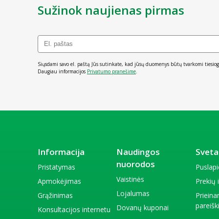
Sužinok naujienas pirmas
Siųsdami savo el. paštą Jūs sutinkate, kad jūsų duomenys būtų tvarkomi tiesiog
Daugiau informacijos
Privatumo pranešime
.
Informacija
Naudingos
Sveta
nuorodos
Pristatymas
Puslap
Vaistinės
Apmokėjimas
Prekių
Lojalumas
Grąžinimas
Priein
pareiš
Dovanų kuponai
Konsultacijos internetu