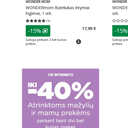
WONDER MOM
WONDER
WONDERmom Buteliukas intymiai
WONDERm
higienai, 1 vnt.
vnt.
(
1
)
Vidutinis įvertinimas 5.00
Įvertinimų skaičius 1
Vidutinis 
patarimas
patarim
17,99 €
-15%
-15%
Lojalumo klubo narių nuolaida
:
L
Galioja perkant 2 bet kurias
Galioja pe
patarimas
prekes.
prekes.