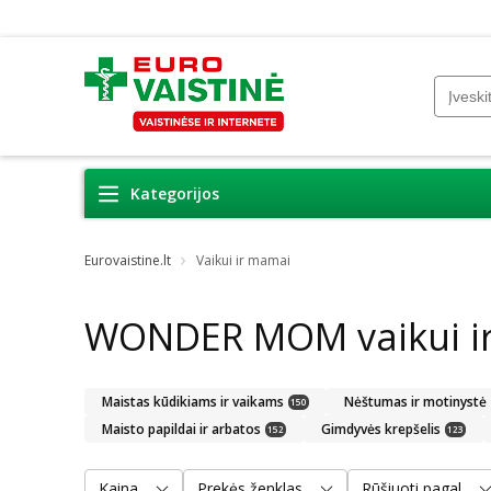
Kategorijos
Eurovaistine.lt
Vaikui ir mamai
WONDER MOM vaikui i
Maistas kūdikiams ir vaikams
Nėštumas ir motinystė
150
Maisto papildai ir arbatos
Gimdyvės krepšelis
152
123
Kaina
Prekės ženklas
Rūšiuoti pagal