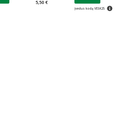
ojalumo klubo narių nuolaida
:
Lojalumo klubo n
5,50 €
patarimas
Įvedus kodą VESK25