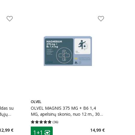
OLVEL
ldas su
OLVEL MAGNIS 375 MG + B6 1,4
dųjų
MG, apelsinų skonio, nuo 12 m., 30
pakelių
(
36
)
kaičius 50
Vidutinis įvertinimas 4.86
Įvertinimų skaičius 36
patarimas
12,99 €
14,99 €
1+1