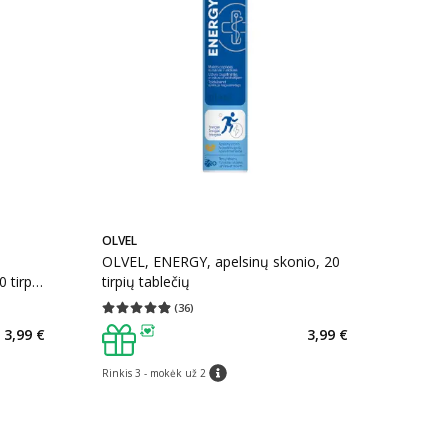
OLVEL
OLVEL, ENERGY, apelsinų skonio, 20
 tirpių
tirpių tablečių
(
36
)
kaičius 31
Vidutinis įvertinimas 4.92
Įvertinimų skaičius 36
3,99 €
3,99 €
patarimas
Rinkis 3 - mokėk už 2
patarimas