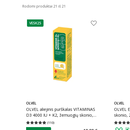
Rodomi produktai 21 iš 21
VESK25
patarimas
OLVEL
OLVEL
OLVEL aliejinis purškalas VITAMINAS
OLVEL E
D3 4000 IU + K2, žemuogių skonio,
skonio, 2
25 ml
(
110
)
Vidutinis įvertinimas 4.97
Įvertinimų skaičius 110
Vidutinis 
patarimas