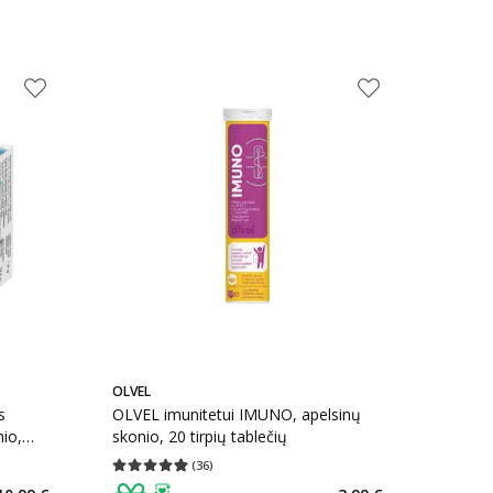
OLVEL
s
OLVEL imunitetui IMUNO, apelsinų
io,
skonio, 20 tirpių tablečių
(
36
)
kaičius 35
Vidutinis įvertinimas 4.92
Įvertinimų skaičius 36