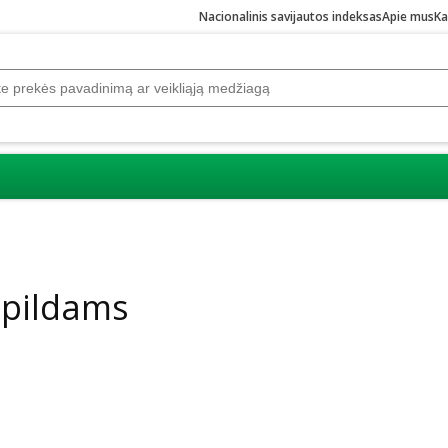
Nacionalinis savijautos indeksas
Apie mus
Ka
apildams