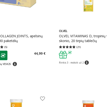
OLVEL
OLLAGEN JOINTS, apelsinų
OLVEL VITAMINAS D, tropinių 
30 paketėlių
skonio, 20 tirpių tablečių
(
5
)
(
21
)
įvertinimas 4.80
Įvertinimų skaičius 5
Vidutinis įvertinimas 4.71
Įvertinimų s
as
44,99 €
ojalumo klubo narių nuolaida
:
patarimas
patarimas
Rinkis 3 - mokėk už 2
patarimas
dą VESK25