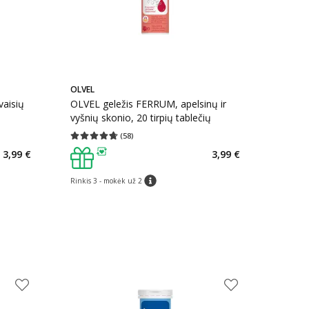
OLVEL
vaisių
OLVEL geležis FERRUM, apelsinų ir
vyšnių skonio, 20 tirpių tablečių
(
58
)
kaičius 21
Vidutinis įvertinimas 4.72
Įvertinimų skaičius 58
3,99 €
3,99 €
patarimas
Rinkis 3 - mokėk už 2
patarimas