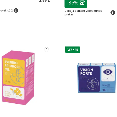
3,99 €
-35%
Lojalumo klubo n
as
mokėk už 2
Galioja perkant 2 bet kurias
patar
patarimas
prekes.
VESK25
patarimas