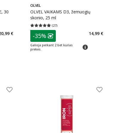
OLVEL
E, 30
OLVEL VAIKAMS D3, žemuogių
skonio, 25 ml
(
27
)
kaičius 4
Vidutinis įvertinimas 4.89
Įvertinimų skaičius 27
patarimas
20,99 €
14,99 €
-35%
arių nuolaida
:
Lojalumo klubo narių nuolaida
:
Galioja perkant 2 bet kurias
patarimas
prekes.