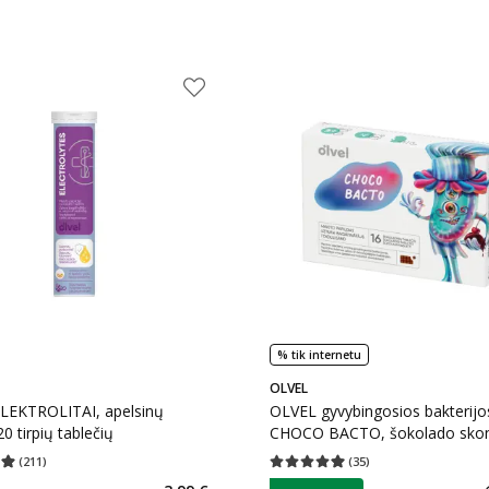
% tik internetu
OLVEL
LEKTROLITAI, apelsinų
OLVEL gyvybingosios bakterijo
0 tirpių tablečių
CHOCO BACTO, šokolado skon
nuo 3 m., 16 tablečių
(
211
)
(
35
)
įvertinimas 4.95
Įvertinimų skaičius 211
Vidutinis įvertinimas 4.97
Įvertinimų s
patarimas