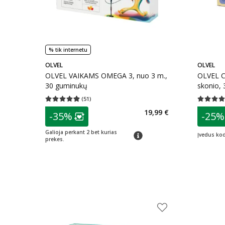
% tik internetu
OLVEL
OLVEL
OLVEL VAIKAMS OMEGA 3, nuo 3 m.,
OLVEL C
30 guminukų
skonio, 
(
51
)
Vidutinis įvertinimas 4.88
Įvertinimų skaičius 51
Vidutinis 
patarimas
patarim
19,99 €
-35%
-25%
Lojalumo klubo narių nuolaida
:
L
Galioja perkant 2 bet kurias
patarimas
Įvedus ko
prekes.