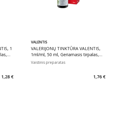
VALENTIS
VALERIJONŲ TINKTŪRA VALENTIS,
las,
1ml/ml, 50 ml, Geriamasis tirpalas,
N1
Vaistinis preparatas
1,28 €
1,76 €