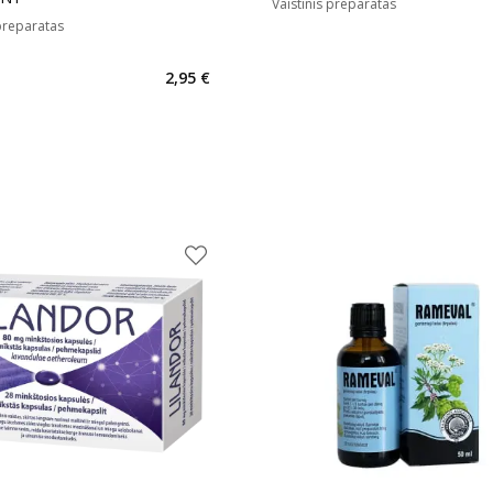
Vaistinis preparatas
 preparatas
2,95 €