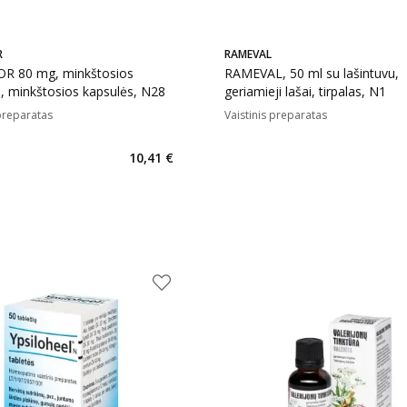
R
RAMEVAL
R 80 mg, minkštosios
RAMEVAL, 50 ml su lašintuvu,
, minkštosios kapsulės, N28
geriamieji lašai, tirpalas, N1
 preparatas
Vaistinis preparatas
10,41 €