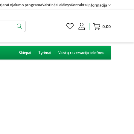
rjera
Lojalumo programa
Vaistinės
Leidinys
Kontaktai
Informacija
0,00
Skiepai
Tyrimai
Vaistų rezervacija telefonu