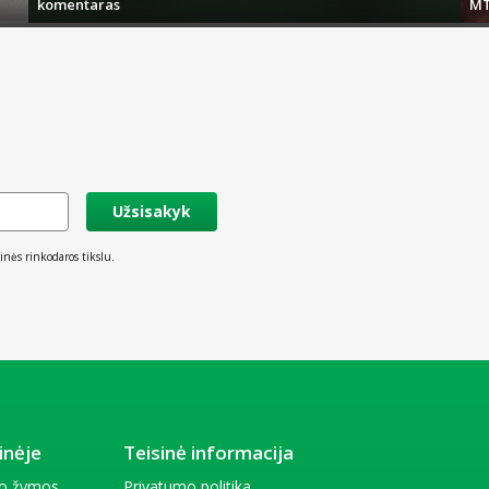
komentaras
MT
Užsisakyk
inės rinkodaros tikslu.
inėje
Teisinė informacija
io žymos
Privatumo politika