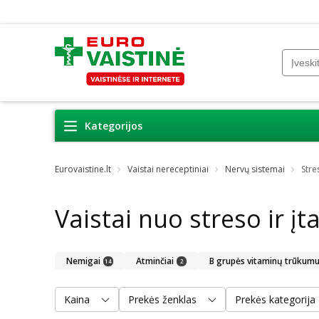
Kategorijos
Eurovaistine.lt
Vaistai nereceptiniai
Nervų sistemai
Stre
Vaistai nuo streso ir į
Nemigai
Atminčiai
B grupės vitaminų trūkumu
14
2
Kaina
Prekės ženklas
Prekės kategorija