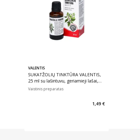
VALENTIS
SUKATŽOLIŲ TINKTŪRA VALENTIS,
25 ml su lašintuvu, geriamieji lašai,
tirpalas, N1
Vaistinis preparatas
1,49 €