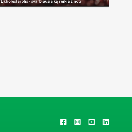
L cholesterolis - svarbiausia ką reikia žinoti