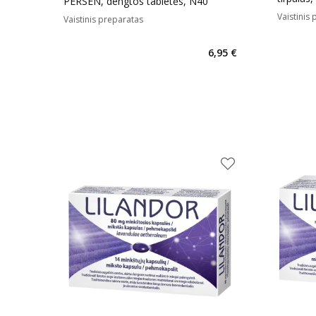
PERSEN, dengtos tabletės, N40
Vaistinis
Vaistinis preparatas
6,95 €