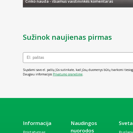
Cinko nauda - išsamus vaistininkės komentaras
Sužinok naujienas pirmas
Siųsdami savo el. paštą Jūs sutinkate, kad jūsų duomenys būtų tvarkomi tiesiog
Daugiau informacijos
Privatumo pranešime
.
Informacija
Naudingos
Sveta
nuorodos
Pristatymas
Puslap