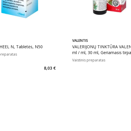
VALENTIS
HEEL N, Tabletės, N50
VALERIJONŲ TINKTŪRA VALENTIS, 1
ml / ml, 30 ml, Geriamasis tirpa
 preparatas
N1
Vaistinis preparatas
8,03 €