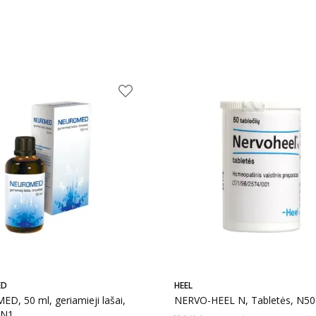
ED
HEEL
, 50 ml, geriamieji lašai,
NERVO-HEEL N, Tabletės, N50
 N1