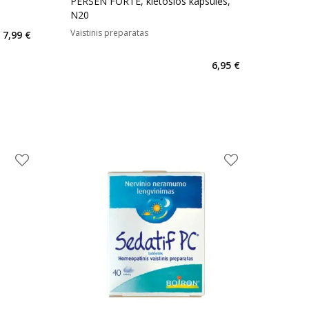
PERSEN FORTE, kietosios kapsulės,
N20
Vaistinis preparatas
7,99 €
6,95 €