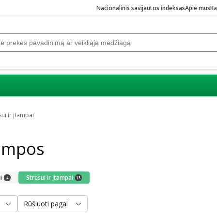
Nacionalinis savijautos indeksas
Apie mus
Ka
sui ir įtampai
tampos
i
Stresui ir įtampai
4
13
Rūšiuoti pagal