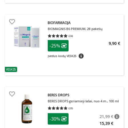
BIOFARMACIJA
BIOMAGNIS B6 PREMIUM, 28 pakelių
(
24
)
Vidutinis įvertinimas 4.88
Įvertinimų skaičius 24
patarimas
9,90 €
-25%
Lojalumo klubo narių nuolaida
:
patarimas
Įvedus kodą VESK25
VESK25
patarimas
BERES DROPS
BERES DROPS geriamieji lašai, nuo 4 m., 100 ml
(
23
)
Vidutinis įvertinimas 5.00
Įvertinimų skaičius 23
patarimas
21,99 €
-30%
patari
Įprasta
Lojalumo klubo narių nuolaida
:
15,39 €