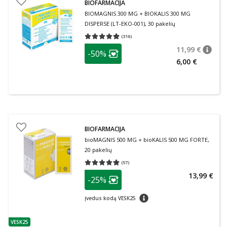
BIOFARMACIJA
BIOMAGNIS 300 MG + BIOKALIS 300 MG
DISPERSE (LT-EKO-001), 30 pakelių
(
316
)
Vidutinis įvertinimas 4.92
Įvertinimų skaičius 316
patarimas
11,99 €
-50%
patari
Įprasta
Lojalumo klubo narių nuolaida
:
6,00 €
BIOFARMACIJA
bioMAGNIS 500 MG + bioKALIS 500 MG FORTE,
20 pakelių
(
57
)
Vidutinis įvertinimas 4.84
Įvertinimų skaičius 57
patarimas
13,99 €
-25%
Lojalumo klubo narių nuolaida
:
patarimas
Įvedus kodą VESK25
VESK25
patarimas