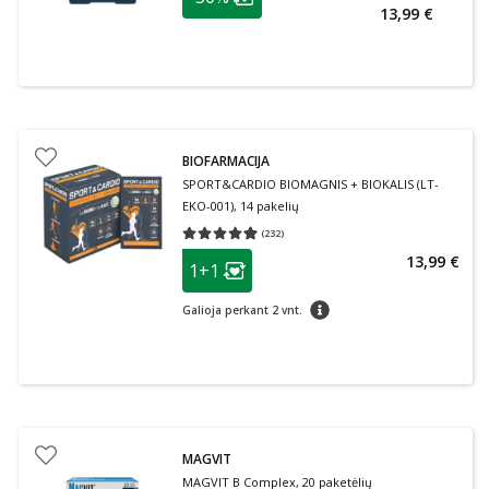
Lojalumo klubo narių nuolaida
:
13,99 €
BIOFARMACIJA
SPORT&CARDIO BIOMAGNIS + BIOKALIS (LT-
EKO-001), 14 pakelių
(
232
)
Vidutinis įvertinimas 4.93
Įvertinimų skaičius 232
patarimas
13,99 €
1+1
Lojalumo klubo narių nuolaida
:
patarimas
Galioja perkant 2 vnt.
MAGVIT
MAGVIT B Complex, 20 paketėlių