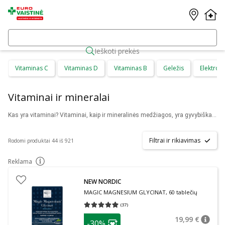
Ieškoti prekės
Vitaminas C
Vitaminas D
Vitaminas B
Geležis
Elektrolit
Vitaminai ir mineralai
Kas yra vitaminai? Vitaminai, kaip ir mineralinės medžiagos, yra gyvybiškai svarbūs komponentai visaverčiam organizmo funkcionavimui. Vitaminai yra būtini sveikatos stiprinimui ir turi būti vartojami reguliariai, nes maisto produktai ne visada užtikrina kasdienius žmogaus organizmo poreikius. Užsisakykite vitaminus internetinėje vaistinėje Eurovaistine.lt tuoj pat, kad jau šiandien jaustumėtės sveikesni!
Filtrai ir rikiavimas
Rodomi produktai 44 iš 921
Reklama
patarimas
NEW NORDIC
MAGIC MAGNESIUM GLYCINAT, 60 tablečių
(
37
)
Vidutinis įvertinimas 4.97
Įvertinimų skaičius 37
patarimas
19,99 €
-30%
patari
Įprasta