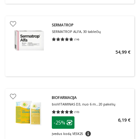
SERMATROP
SERMATROP ALFA, 30 tablečių
(
14
)
Vidutinis įvertinimas 5.00
Įvertinimų skaičius 14
54,99 €
BIOFARMACIJA
bioVITAMINAS D3, nuo 6 m., 20 pakelių
(
13
)
Vidutinis įvertinimas 4.85
Įvertinimų skaičius 13
patarimas
6,19 €
-25%
Lojalumo klubo narių nuolaida
:
patarimas
Įvedus kodą VESK25