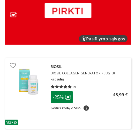
Pasiūlymo sąlygos
BIOSIL
BIOSIL COLLAGEN GENERATOR PLUS, 60
kapsulių
(
7
)
Vidutinis įvertinimas 5.00
Įvertinimų skaičius 7
patarimas
48,99 €
-25%
Lojalumo klubo narių nuolaida
:
patarimas
Įvedus kodą VESK25
VESK25
patarimas