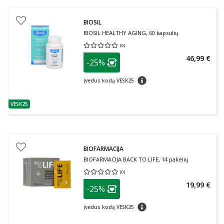
BIOSIL
BIOSIL HEALTHY AGING, 60 kapsulių
(
0
)
Vidutinis įvertinimas 0.00
Įvertinimų skaičius 0
patarimas
46,99 €
-25%
Lojalumo klubo narių nuolaida
:
patarimas
Įvedus kodą VESK25
VESK25
patarimas
BIOFARMACIJA
BIOFARMACIJA BACK TO LIFE, 14 pakelių
(
0
)
Vidutinis įvertinimas 0.00
Įvertinimų skaičius 0
patarimas
19,99 €
-25%
Lojalumo klubo narių nuolaida
:
patarimas
Įvedus kodą VESK25