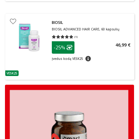
BIOSIL
BIOSIL ADVANCED HAIR CARE, 60 kapsulių
(
1
)
Vidutinis įvertinimas 5.00
Įvertinimų skaičius 1
patarimas
46,99 €
-25%
Lojalumo klubo narių nuolaida
:
patarimas
Įvedus kodą VESK25
VESK25
patarimas