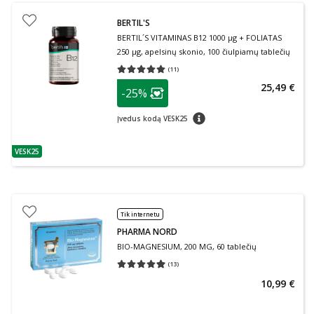
BERTIL'S
BERTIL´S VITAMINAS B12 1000 µg + FOLIATAS
250 µg, apelsinų skonio, 100 čiulpiamų tablečių
(
11
)
Vidutinis įvertinimas 5.00
Įvertinimų skaičius 11
patarimas
25,49 €
-25%
Lojalumo klubo narių nuolaida
:
patarimas
Įvedus kodą VESK25
VESK25
patarimas
Tik internetu
PHARMA NORD
BIO-MAGNESIUM, 200 MG, 60 tablečių
(
13
)
Vidutinis įvertinimas 4.92
Įvertinimų skaičius 13
10,99 €