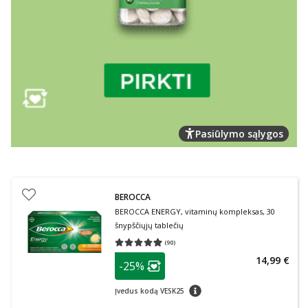
Pasiūlymo sąlygos
BEROCCA
BEROCCA ENERGY, vitaminų kompleksas, 30
šnypščiųjų tablečių
(
90
)
Vidutinis įvertinimas 4.98
Įvertinimų skaičius 90
patarimas
14,99 €
-25%
Lojalumo klubo narių nuolaida
:
patarimas
Įvedus kodą VESK25