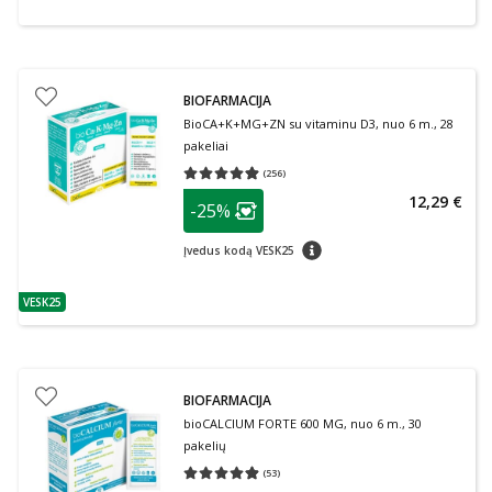
BIOFARMACIJA
BioCA+K+MG+ZN su vitaminu D3, nuo 6 m., 28
pakeliai
(
256
)
Vidutinis įvertinimas 4.90
Įvertinimų skaičius 256
patarimas
12,29 €
-25%
Lojalumo klubo narių nuolaida
:
patarimas
Įvedus kodą VESK25
VESK25
patarimas
BIOFARMACIJA
bioCALCIUM FORTE 600 MG, nuo 6 m., 30
pakelių
(
53
)
Vidutinis įvertinimas 4.87
Įvertinimų skaičius 53