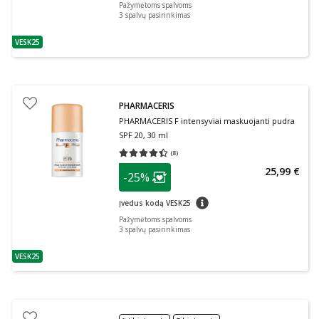
Pažymėtoms spalvoms
3
spalvų pasirinkimas
VESK25
patarimas
PHARMACERIS
PHARMACERIS F intensyviai maskuojanti pudra
SPF 20, 30 ml
(
8
)
Vidutinis įvertinimas 4.38
Įvertinimų skaičius 8
patarimas
25,99 €
-25%
Lojalumo klubo narių nuolaida
:
patarimas
Įvedus kodą VESK25
Pažymėtoms spalvoms
3
spalvų pasirinkimas
VESK25
patarimas