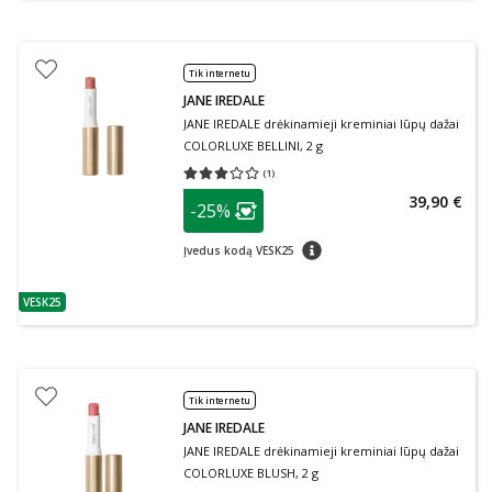
Tik internetu
JANE IREDALE
JANE IREDALE drėkinamieji kreminiai lūpų dažai
COLORLUXE BELLINI, 2 g
(
1
)
Vidutinis įvertinimas 3.00
Įvertinimų skaičius 1
patarimas
39,90 €
-25%
Lojalumo klubo narių nuolaida
:
patarimas
Įvedus kodą VESK25
VESK25
patarimas
Tik internetu
JANE IREDALE
JANE IREDALE drėkinamieji kreminiai lūpų dažai
COLORLUXE BLUSH, 2 g