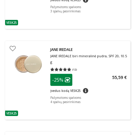
Įvedus kodą VESK25
Pažymėtoms spalvoms
3
spalvų pasirinkimas
VESK25
patarimas
JANE IREDALE
JANE IREDALE biri mineralinė pudra, SPF 20, 10.5
g
(
12
)
Vidutinis įvertinimas 5.00
Įvertinimų skaičius 12
patarimas
55,59 €
-25%
Lojalumo klubo narių nuolaida
:
patarimas
Įvedus kodą VESK25
Pažymėtoms spalvoms
4
spalvų pasirinkimas
VESK25
patarimas