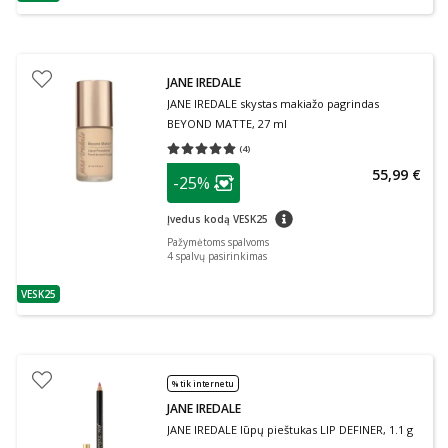
patarimas
JANE IREDALE
JANE IREDALE skystas makiažo pagrindas
BEYOND MATTE, 27 ml
(
4
)
Vidutinis įvertinimas 5.00
Įvertinimų skaičius 4
patarimas
55,99 €
-25%
Lojalumo klubo narių nuolaida
:
patarimas
Įvedus kodą VESK25
Pažymėtoms spalvoms
4
spalvų pasirinkimas
VESK25
patarimas
% tik internetu
JANE IREDALE
JANE IREDALE lūpų pieštukas LIP DEFINER, 1.1 g