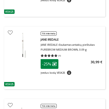
Įvedus kodą VESK25
VESK25
patarimas
Tik internetu
JANE IREDALE
JANE IREDALE išsukamas antakių pieštukas
PUREBROW MEDIUM BROWN, 0.09 g
(
1
)
Vidutinis įvertinimas 5.00
Įvertinimų skaičius 1
patarimas
30,99 €
-25%
Lojalumo klubo narių nuolaida
:
patarimas
Įvedus kodą VESK25
VESK25
patarimas
Tik internetu