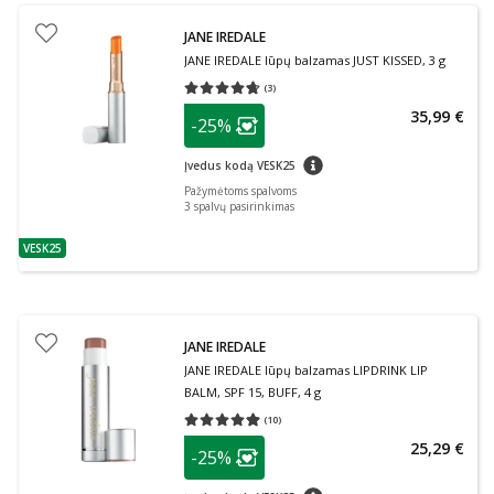
JANE IREDALE
JANE IREDALE lūpų balzamas JUST KISSED, 3 g
(
3
)
Vidutinis įvertinimas 4.67
Įvertinimų skaičius 3
patarimas
35,99 €
-25%
Lojalumo klubo narių nuolaida
:
patarimas
Įvedus kodą VESK25
Pažymėtoms spalvoms
3
spalvų pasirinkimas
VESK25
patarimas
JANE IREDALE
JANE IREDALE lūpų balzamas LIPDRINK LIP
BALM, SPF 15, BUFF, 4 g
(
10
)
Vidutinis įvertinimas 4.90
Įvertinimų skaičius 10
patarimas
25,29 €
-25%
Lojalumo klubo narių nuolaida
:
patarimas