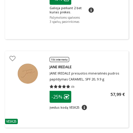
Lojalumo klubo narių nuolaida
:
Galioja perkant 2 bet
patarimas
kurias prekes.
Pažymėtoms spalvoms
3
spalvų pasirinkimas
Tik internetu
JANE IREDALE
JANE IREDALE presuotos mineralinės pudros
papildymas CARAMEL, SPF 20, 9.9 g
(
3
)
Vidutinis įvertinimas 5.00
Įvertinimų skaičius 3
patarimas
57,99 €
-25%
Lojalumo klubo narių nuolaida
:
patarimas
Įvedus kodą VESK25
VESK25
patarimas