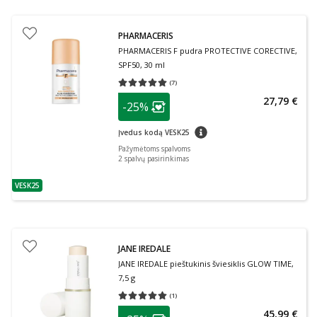
PHARMACERIS
PHARMACERIS F pudra PROTECTIVE CORECTIVE,
SPF50, 30 ml
(
7
)
Vidutinis įvertinimas 5.00
Įvertinimų skaičius 7
patarimas
27,79 €
-25%
Lojalumo klubo narių nuolaida
:
patarimas
Įvedus kodą VESK25
Pažymėtoms spalvoms
2
spalvų pasirinkimas
VESK25
patarimas
JANE IREDALE
JANE IREDALE pieštukinis šviesiklis GLOW TIME,
7,5 g
(
1
)
Vidutinis įvertinimas 5.00
Įvertinimų skaičius 1
patarimas
45,99 €