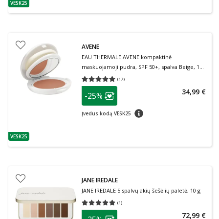
VESK25
patarimas
AVENE
EAU THERMALE AVENE kompaktinė
maskuojamoji pudra, SPF 50+, spalva Beige, 10
g
(
17
)
Vidutinis įvertinimas 5.00
Įvertinimų skaičius 17
patarimas
34,99 €
-25%
Lojalumo klubo narių nuolaida
:
patarimas
Įvedus kodą VESK25
VESK25
patarimas
JANE IREDALE
JANE IREDALE 5 spalvų akių šešėlių paletė, 10 g
(
1
)
Vidutinis įvertinimas 5.00
Įvertinimų skaičius 1
patarimas
72,99 €