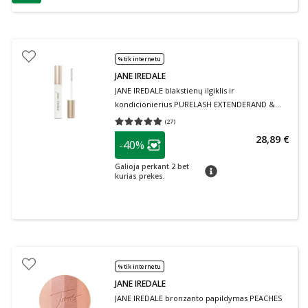
patarimas
% tik internetu
JANE IREDALE
JANE IREDALE blakstienų ilgiklis ir
kondicionierius PURELASH EXTENDERAND &
CONDITIONER, 9 g
(
27
)
Vidutinis įvertinimas 5.00
Įvertinimų skaičius 27
patarimas
28,89 €
-40%
Lojalumo klubo narių nuolaida
:
Galioja perkant 2 bet
patarimas
kurias prekes.
% tik internetu
JANE IREDALE
JANE IREDALE bronzanto papildymas PEACHES