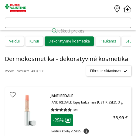
Ieškoti prekės
Veidui
Kūnui
Dekoratyvinė kosmetika
Plaukams
Saulė
Dermokosmetika - dekoratyvinė kosmetika
Filtrai ir rikiavimas
Rodomi produktai 48 iš 138
JANE IREDALE
JANE IREDALE lūpų balzamas JUST KISSED, 3 g
(
39
)
Vidutinis įvertinimas 4.79
Įvertinimų skaičius 39
patarimas
35,99 €
-25%
Lojalumo klubo narių nuolaida
:
patarimas
Įvedus kodą VESK25