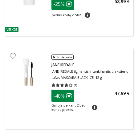
patarimas
58,99 €
-25%
Lojalumo klubo narių nuolaida
:
patarimas
Įvedus kodą VESK25
VESK25
patarimas
% tik internetu
JANE IREDALE
JANE IREDALE ilginantis ir tankinantis blakstienų
tušas MASCARA BLACK ICE, 12 g
(
8
)
Vidutinis įvertinimas 4.00
Įvertinimų skaičius 8
patarimas
47,99 €
-40%
Lojalumo klubo narių nuolaida
:
Galioja perkant 2 bet
patarimas
kurias prekes.