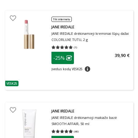
Tik internetu
JANE IREDALE
JANE IREDALE drėkinamieji kreminiai lūpų dažai
COLORLUXE TUTU, 2 g
(
1
)
Vidutinis įvertinimas 5.00
Įvertinimų skaičius 1
patarimas
39,90 €
-25%
Lojalumo klubo narių nuolaida
:
patarimas
Įvedus kodą VESK25
VESK25
patarimas
JANE IREDALE
JANE IREDALE drėkinamoji makiažo bazė
SMOOTH AFFAIR, 50 ml
(
46
)
Vidutinis įvertinimas 4.83
Įvertinimų skaičius 46