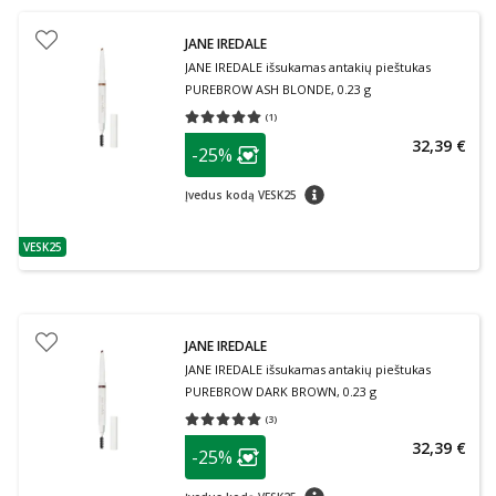
JANE IREDALE
JANE IREDALE išsukamas antakių pieštukas
PUREBROW ASH BLONDE, 0.23 g
(
1
)
Vidutinis įvertinimas 5.00
Įvertinimų skaičius 1
patarimas
32,39 €
-25%
Lojalumo klubo narių nuolaida
:
patarimas
Įvedus kodą VESK25
VESK25
patarimas
JANE IREDALE
JANE IREDALE išsukamas antakių pieštukas
PUREBROW DARK BROWN, 0.23 g
(
3
)
Vidutinis įvertinimas 5.00
Įvertinimų skaičius 3
patarimas
32,39 €
-25%
Lojalumo klubo narių nuolaida
:
patarimas