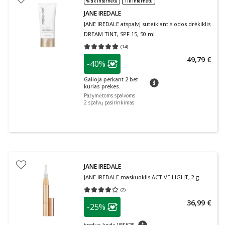
% tik internetu
Tik internetu
JANE IREDALE
JANE IREDALE atspalvį suteikiantis odos drėkiklis
DREAM TINT, SPF 15, 50 ml
(
14
)
Vidutinis įvertinimas 4.93
Įvertinimų skaičius 14
patarimas
49,79 €
-40%
Lojalumo klubo narių nuolaida
:
Galioja perkant 2 bet
patarimas
kurias prekes.
Pažymėtoms spalvoms
2
spalvų pasirinkimas
JANE IREDALE
JANE IREDALE maskuoklis ACTIVE LIGHT, 2 g
(
2
)
Vidutinis įvertinimas 4.00
Įvertinimų skaičius 2
patarimas
36,99 €
-25%
Lojalumo klubo narių nuolaida
:
patarimas