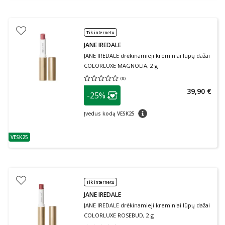
Tik internetu
JANE IREDALE
JANE IREDALE drėkinamieji kreminiai lūpų dažai
COLORLUXE MAGNOLIA, 2 g
(
0
)
Vidutinis įvertinimas 0.00
Įvertinimų skaičius 0
patarimas
39,90 €
-25%
Lojalumo klubo narių nuolaida
:
patarimas
Įvedus kodą VESK25
VESK25
patarimas
Tik internetu
JANE IREDALE
JANE IREDALE drėkinamieji kreminiai lūpų dažai
COLORLUXE ROSEBUD, 2 g