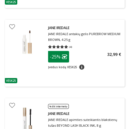
VESK25
patarimas
JANE IREDALE
JANE IREDALE antakių gelis PUREBROW MEDIUM
BROWN, 4.25 g
(
4
)
Vidutinis įvertinimas 5.00
Įvertinimų skaičius 4
patarimas
32,99 €
-25%
Lojalumo klubo narių nuolaida
:
patarimas
Įvedus kodą VESK25
VESK25
patarimas
% tik internetu
JANE IREDALE
JANE IREDALE apimties suteikiantis blakstienų
tušas BEYOND LASH BLACK INK, 8 g