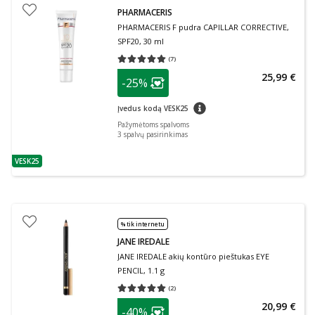
PHARMACERIS
PHARMACERIS F pudra CAPILLAR CORRECTIVE,
SPF20, 30 ml
(
7
)
Vidutinis įvertinimas 5.00
Įvertinimų skaičius 7
patarimas
25,99 €
-25%
Lojalumo klubo narių nuolaida
:
patarimas
Įvedus kodą VESK25
Pažymėtoms spalvoms
3
spalvų pasirinkimas
VESK25
patarimas
% tik internetu
JANE IREDALE
JANE IREDALE akių kontūro pieštukas EYE
PENCIL, 1.1 g
(
2
)
Vidutinis įvertinimas 5.00
Įvertinimų skaičius 2
patarimas
20,99 €
-40%