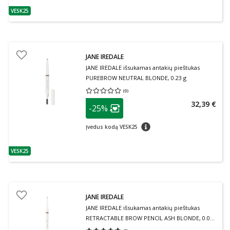
VESK25
patarimas
JANE IREDALE
JANE IREDALE išsukamas antakių pieštukas
PUREBROW NEUTRAL BLONDE, 0.23 g
(
0
)
Vidutinis įvertinimas 0.00
Įvertinimų skaičius 0
patarimas
32,39 €
-25%
Lojalumo klubo narių nuolaida
:
patarimas
Įvedus kodą VESK25
VESK25
patarimas
JANE IREDALE
JANE IREDALE išsukamas antakių pieštukas
RETRACTABLE BROW PENCIL ASH BLONDE, 0.09
g