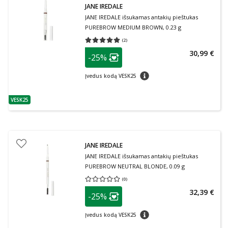
JANE IREDALE
JANE IREDALE išsukamas antakių pieštukas
PUREBROW MEDIUM BROWN, 0.23 g
(
2
)
Vidutinis įvertinimas 5.00
Įvertinimų skaičius 2
patarimas
30,99 €
-25%
Lojalumo klubo narių nuolaida
:
patarimas
Įvedus kodą VESK25
VESK25
patarimas
JANE IREDALE
JANE IREDALE išsukamas antakių pieštukas
PUREBROW NEUTRAL BLONDE, 0.09 g
(
0
)
Vidutinis įvertinimas 0.00
Įvertinimų skaičius 0
patarimas
32,39 €
-25%
Lojalumo klubo narių nuolaida
:
patarimas
Įvedus kodą VESK25