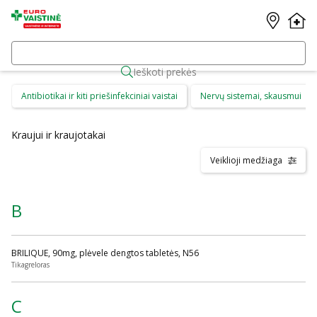
Ieškoti prekės
Antibiotikai ir kiti priešinfekciniai vaistai
Nervų sistemai, skausmui
Kraujui ir kraujotakai
Veiklioji medžiaga
B
BRILIQUE, 90mg, plėvele dengtos tabletės, N56
Tikagreloras
C