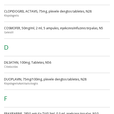
CLOPIDOGREL ACTAVIS, 75mg, plėvele dengtos tabletės, N28
Klopidogrelis
COSMOFER, 50mg/ml, 2 ml, 5 ampulės, injekcinis/infuzinis tirpalas, N5
GeleisIII
D
DILSATAN, 100mg, Tabletės, N56
Cilostazolas
DUOPLAVIN, 75mg/100mg, plėvele dengtos tabletės, N28
KlopidogrelisAcetilsalicilorgtis
F
FRAXIPARINE, 2850 anti-Xa TV/0,3ml, 0.3 ml, injekcinis tirpalas, N10