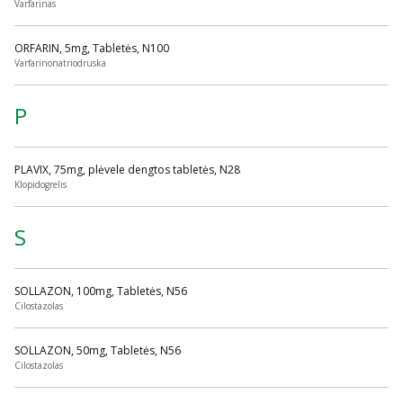
Varfarinas
ORFARIN, 5mg, Tabletės, N100
Varfarinonatriodruska
P
PLAVIX, 75mg, plėvele dengtos tabletės, N28
Klopidogrelis
S
SOLLAZON, 100mg, Tabletės, N56
Cilostazolas
SOLLAZON, 50mg, Tabletės, N56
Cilostazolas