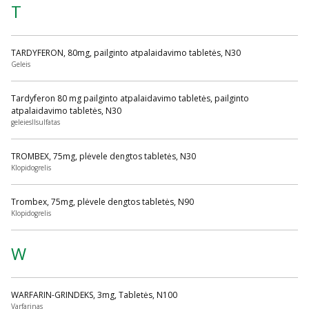
T
TARDYFERON, 80mg, pailginto atpalaidavimo tabletės, N30
Geleis
Tardyferon 80 mg pailginto atpalaidavimo tabletės, pailginto
atpalaidavimo tabletės, N30
geleiesIIsulfatas
TROMBEX, 75mg, plėvele dengtos tabletės, N30
Klopidogrelis
Trombex, 75mg, plėvele dengtos tabletės, N90
Klopidogrelis
W
WARFARIN-GRINDEKS, 3mg, Tabletės, N100
Varfarinas