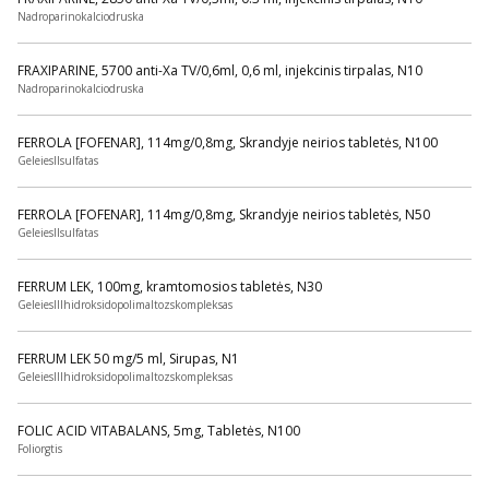
Nadroparinokalciodruska
FRAXIPARINE, 5700 anti-Xa TV/0,6ml, 0,6 ml, injekcinis tirpalas, N10
Nadroparinokalciodruska
FERROLA [FOFENAR], 114mg/0,8mg, Skrandyje neirios tabletės, N100
GeleiesIIsulfatas
FERROLA [FOFENAR], 114mg/0,8mg, Skrandyje neirios tabletės, N50
GeleiesIIsulfatas
FERRUM LEK, 100mg, kramtomosios tabletės, N30
GeleiesIIIhidroksidopolimaltozskompleksas
FERRUM LEK 50 mg/5 ml, Sirupas, N1
GeleiesIIIhidroksidopolimaltozskompleksas
FOLIC ACID VITABALANS, 5mg, Tabletės, N100
Foliorgtis