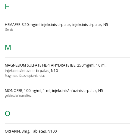
H
HEMAFER-S 20 mg/ml injekcinis tirpalas, injekcinis tirpalas, N5
Geleis
M
MAGNESIUM SULFATE HEPTAHYDRATE IBE, 250mg/ml, 10 ml,
injekcinis/infuzinis tirpalas, N10
Magniosulfatasheptahidratas
MONOFER, 100mg/ml, 1 ml, injekcinis/infuzinis tirpalas, N5
geleiesderisomaltoz
O
ORFARIN, 3mg, Tabletės, N100