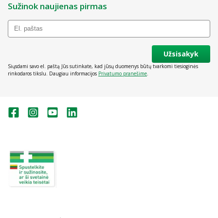
Sužinok naujienas pirmas
Užsisakyk
Siųsdami savo el. paštą Jūs sutinkate, kad jūsų duomenys būtų tvarkomi tiesioginės
rinkodaros tikslu. Daugiau informacijos
Privatumo pranešime
.
Valstybinė vaistų kontrolės tarnyba
prie Lietuvos Respublikos sveikatos
apsaugos ministerijos:
Studentų g. 45A, Vilnius
+370 5 263 9264
vvkt@vvkt.lt
https://www.vvkt.lt