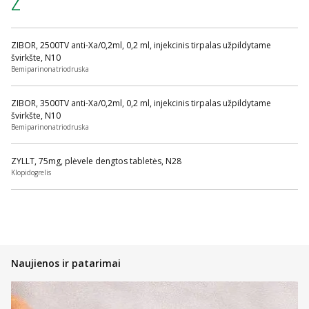
Z
ZIBOR, 2500TV anti-Xa/0,2ml, 0,2 ml, injekcinis tirpalas užpildytame
švirkšte, N10
Bemiparinonatriodruska
ZIBOR, 3500TV anti-Xa/0,2ml, 0,2 ml, injekcinis tirpalas užpildytame
švirkšte, N10
Bemiparinonatriodruska
ZYLLT, 75mg, plėvele dengtos tabletės, N28
Klopidogrelis
Naujienos ir patarimai