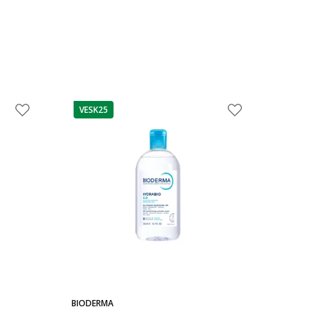
VESK25
patarimas
BIODERMA