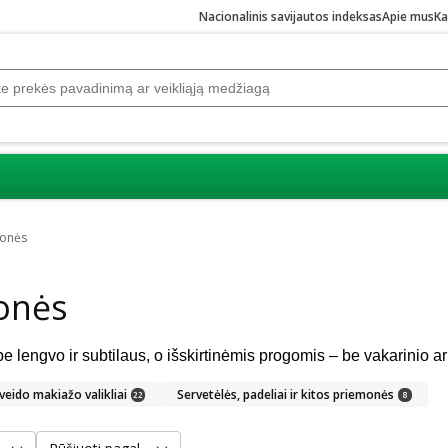
Nacionalinis savijautos indeksas
Apie mus
Ka
monės
onės
 veido makiažo valikliai
Servetėlės, padeliai ir kitos priemonės
22
8