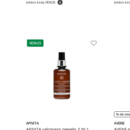
patarimas
Įvedus kodą VESK25
Įvedus ko
VESK25
patarimas
% tik int
APIVITA
AVENE
APIVITA valomasis pienelis 3 IN 1,
AVENE m