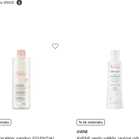
patarimas
dą VESK25
ernetu
% tik internetu
AVENE
icelinis vanduo ESSENTIAL,
AVENE veido valiklis jautriai od