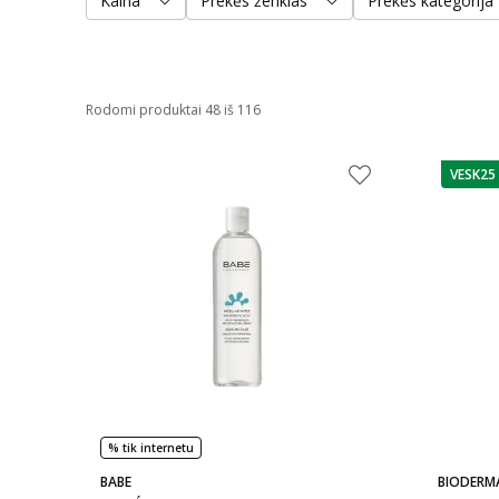
Kaina
Prekės ženklas
Prekės kategorija
Rodomi produktai 48 iš 116
VESK25
patarim
% tik internetu
BABE
BIODERM