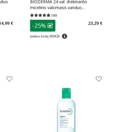
nduo
BIODERMA 24 val. drėkinantis
micelinis valomasis vanduo
HYDRABIO H2O, 500 ml
(
50
)
kaičius 6
Vidutinis įvertinimas 4.96
Įvertinimų skaičius 50
patarimas
14,99 €
23,29 €
-25%
arių nuolaida
:
Lojalumo klubo narių nuolaida
:
patarimas
Įvedus kodą VESK25