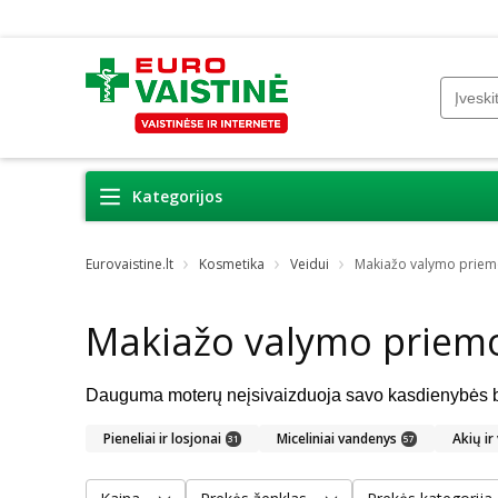
Kategorijos
Eurovaistine.lt
Kosmetika
Veidui
Makiažo valymo prie
Makiažo valymo priem
Pieneliai ir losjonai
Miceliniai vandenys
Akių ir
31
57