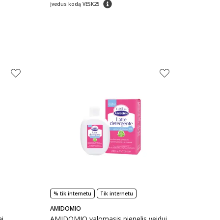
patarimas
Įvedus kodą VESK25
% tik internetu
Tik internetu
AMIDOMIO
ai
AMIDOMIO valomasis pienelis veidui