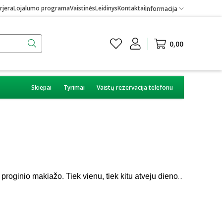
rjera
Lojalumo programa
Vaistinės
Leidinys
Kontaktai
Informacija
0,00
Skiepai
Tyrimai
Vaistų rezervacija telefonu
Dauguma moterų neįsivaizduoja savo kasdienybės be lengvo ir subtilaus, o išskirtinėmis progomis – be vakarinio ar proginio makiažo. Tiek vienu, tiek kitu atveju dienos pabaigoje svarbu kruopščiai