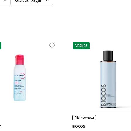
Rūšiuoti pagal
VESK25
as
patarimas
Tik internetu
A
BIOCOS