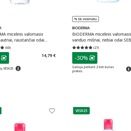
% tik internetu
A
BIODERMA
A micelinis valomasis
BIODERMA micelinis valomasi
autriai, raustančiai odai
vanduo mišriai, riebiai odai S
O AR H2O, 250 ml
H2O, 100 ml
(
60
)
(
27
)
įvertinimas 4.97
Įvertinimų skaičius 60
Vidutinis įvertinimas 4.89
Įvertinimų s
as
patarimas
14,79 €
-30%
ojalumo klubo narių nuolaida
:
Lojalumo klubo n
patarimas
Galioja perkant 2 bet kurias
pat
dą VESK25
prekes.
VESK25
as
patarimas