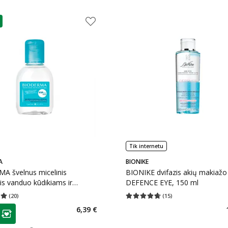
as
Tik internetu
A
BIONIKE
A švelnus micelinis
BIONIKE dvifazis akių makiažo v
s vanduo kūdikiams ir
DEFENCE EYE, 150 ml
, ABCDerm H2O, 100 ml
(
20
)
(
15
)
įvertinimas 5.00
Įvertinimų skaičius 20
Vidutinis įvertinimas 4.67
Įvertinimų s
as
6,39 €
ojalumo klubo narių nuolaida
: