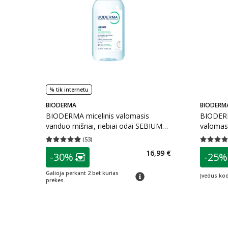
% tik internetu
BIODERMA
BIODERM
BIODERMA micelinis valomasis
BIODERMA
vanduo mišriai, riebiai odai SEBIUM
valomasi
H2O, 500 ml
SENSIBI
(
53
)
Vidutinis įvertinimas 4.87
Įvertinimų skaičius 53
Vidutinis 
patarimas
patarim
16,99 €
-30%
-25%
Lojalumo klubo narių nuolaida
:
L
Galioja perkant 2 bet kurias
patarimas
Įvedus ko
prekes.