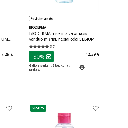
% tik internetu
BIODERMA
s
BIODERMA micelinis valomasis
EBIUM
vanduo mišriai, riebiai odai SÉBIUM
H2O, 250 ml
(
19
)
kaičius 27
Vidutinis įvertinimas 4.89
Įvertinimų skaičius 19
patarimas
7,29 €
12,39 €
-30%
arių nuolaida
:
Lojalumo klubo narių nuolaida
:
Galioja perkant 2 bet kurias
arimas
patarimas
prekes.
VESK25
patarimas