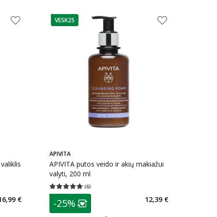
VESK25
patarimas
APIVITA
aliklis
APIVITA putos veido ir akių makiažui
valyti, 200 ml
(
6
)
kaičius 15
Vidutinis įvertinimas 5.00
Įvertinimų skaičius 6
patarimas
16,99 €
12,39 €
-25%
Lojalumo klubo narių nuolaida
: