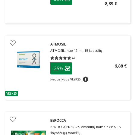
Lojalumo klubo narių nuolaida
:
8,39 €
ATMOSIL
ATMOSIL, nuo 12 m., 15 kapsulių
(
4
)
Vidutinis įvertinimas 5.00
Įvertinimų skaičius 4
patarimas
6,88 €
-25%
Lojalumo klubo narių nuolaida
:
patarimas
Įvedus kodą VESK25
VESK25
patarimas
BEROCCA
BEROCCA ENERGY, vitaminų kompleksas, 15
šnypščiųjų tablečių