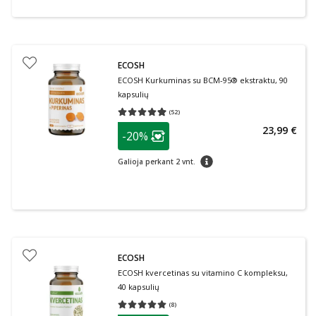
ECOSH
ECOSH Kurkuminas su BCM-95® ekstraktu, 90
kapsulių
(
52
)
Vidutinis įvertinimas 4.96
Įvertinimų skaičius 52
patarimas
23,99 €
-20%
Lojalumo klubo narių nuolaida
:
patarimas
Galioja perkant 2 vnt.
ECOSH
ECOSH kvercetinas su vitamino C kompleksu,
40 kapsulių
(
8
)
Vidutinis įvertinimas 5.00
Įvertinimų skaičius 8