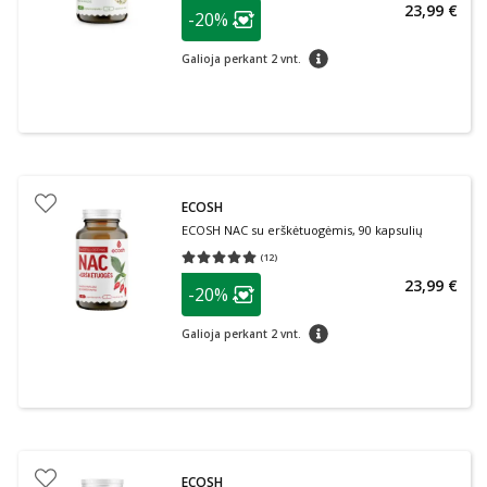
patarimas
23,99 €
-20%
Lojalumo klubo narių nuolaida
:
patarimas
Galioja perkant 2 vnt.
ECOSH
ECOSH NAC su erškėtuogėmis, 90 kapsulių
(
12
)
Vidutinis įvertinimas 5.00
Įvertinimų skaičius 12
patarimas
23,99 €
-20%
Lojalumo klubo narių nuolaida
:
patarimas
Galioja perkant 2 vnt.
ECOSH