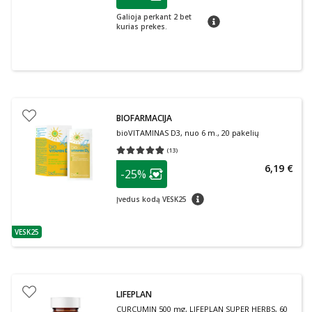
Lojalumo klubo narių nuolaida
:
Galioja perkant 2 bet
patarimas
kurias prekes.
BIOFARMACIJA
bioVITAMINAS D3, nuo 6 m., 20 pakelių
(
13
)
Vidutinis įvertinimas 4.85
Įvertinimų skaičius 13
patarimas
6,19 €
-25%
Lojalumo klubo narių nuolaida
:
patarimas
Įvedus kodą VESK25
VESK25
patarimas
LIFEPLAN
CURCUMIN 500 mg, LIFEPLAN SUPER HERBS, 60