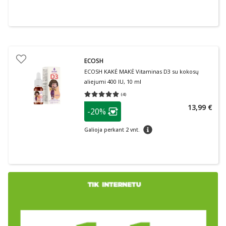
ECOSH
ECOSH KAKĖ MAKĖ Vitaminas D3 su kokosų
aliejumi 400 IU, 10 ml
(
4
)
Vidutinis įvertinimas 5.00
Įvertinimų skaičius 4
patarimas
13,99 €
-20%
Lojalumo klubo narių nuolaida
:
patarimas
Galioja perkant 2 vnt.