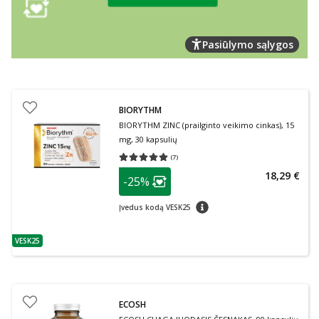
Pasiūlymo sąlygos
BIORYTHM
BIORYTHM ZINC (prailginto veikimo cinkas), 15
mg, 30 kapsulių
(
7
)
Vidutinis įvertinimas 5.00
Įvertinimų skaičius 7
patarimas
18,29 €
-25%
Lojalumo klubo narių nuolaida
:
patarimas
Įvedus kodą VESK25
VESK25
patarimas
ECOSH