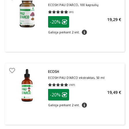
ECOSH PAU D'ARCO, 100 kapsulių
(
91
)
Vidutinis įvertinimas 4.99
Įvertinimų skaičius 91
patarimas
19,29 €
-20%
Lojalumo klubo narių nuolaida
:
patarimas
Galioja perkant 2 vnt.
ECOSH
ECOSH PAU D'ARCO ekstraktas, 50 ml
(
107
)
Vidutinis įvertinimas 4.93
Įvertinimų skaičius 107
patarimas
19,49 €
-20%
Lojalumo klubo narių nuolaida
:
patarimas
Galioja perkant 2 vnt.