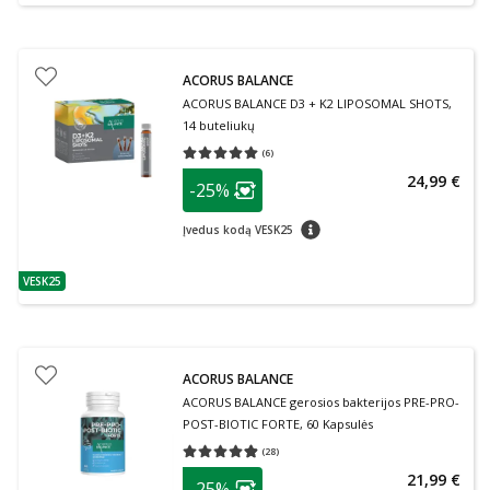
ACORUS BALANCE
ACORUS BALANCE D3 + K2 LIPOSOMAL SHOTS,
14 buteliukų
(
6
)
Vidutinis įvertinimas 5.00
Įvertinimų skaičius 6
patarimas
24,99 €
-25%
Lojalumo klubo narių nuolaida
:
patarimas
Įvedus kodą VESK25
VESK25
patarimas
ACORUS BALANCE
ACORUS BALANCE gerosios bakterijos PRE-PRO-
POST-BIOTIC FORTE, 60 Kapsulės
(
28
)
Vidutinis įvertinimas 4.86
Įvertinimų skaičius 28
patarimas
21,99 €
-25%