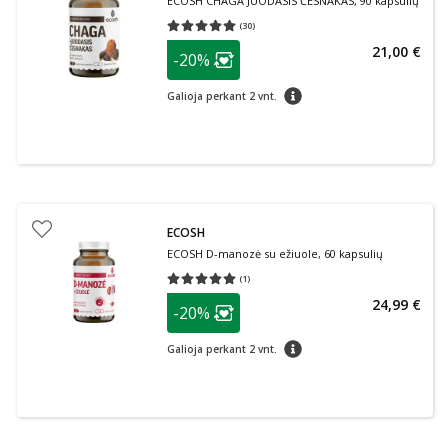
ECOSH CHAGA JUODASIS ČESNAKAS, 90 kapsulių
(
30
)
Vidutinis įvertinimas 5.00
Įvertinimų skaičius 30
patarimas
21,00 €
-20%
Lojalumo klubo narių nuolaida
:
patarimas
Galioja perkant 2 vnt.
ECOSH
ECOSH D-manozė su ežiuole, 60 kapsulių
(
1
)
Vidutinis įvertinimas 5.00
Įvertinimų skaičius 1
patarimas
24,99 €
-20%
Lojalumo klubo narių nuolaida
:
patarimas
Galioja perkant 2 vnt.