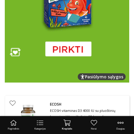
Pasiūlymo sąlygos
ECOSH
ECOSH vitaminas D3 4000 IU su pluoštinių
kanapių sėklų milteliais, 90 kapsulių
(
193
)
Vidutinis įvertinimas 4.97
Įvertinimų skaičius 193
Pagrindinis
Kategorijos
Krepšelis
Norai
Daugiau
patarimas
15,99 €