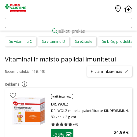
Ieškoti prekės
Su vitaminu C
Su vitaminu D
Su ežiuole
Su bičių produktais
Vitaminai ir maisto papildai imunitetui
Filtrai ir rikiavimas
Rodomi produktai 44 iš 448
Reklama
patarimas
% tik internetu
DR. WOLZ
DR. WOLZ milteliai paketėliuose KINDERIMMUN,
30 vnt. x 2 g vnt.
(
49
)
Vidutinis įvertinimas 4.94
Įvertinimų skaičius 49
patarimas
24,99 €
-35%