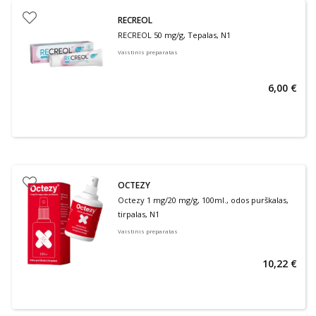
RECREOL
RECREOL 50 mg/g, Tepalas, N1
Vaistinis preparatas
6,00 €
OCTEZY
Octezy 1 mg/20 mg/g, 100ml., odos purškalas,
tirpalas, N1
Vaistinis preparatas
10,22 €