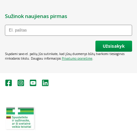
Sužinok naujienas pirmas
Užsisakyk
Siųsdami savo el. paštą Jūs sutinkate, kad jūsų duomenys būtų tvarkomi tiesioginės
rinkodaros tikslu. Daugiau informacijos
Privatumo pranešime
.
Valstybinė vaistų kontrolės tarnyba
prie Lietuvos Respublikos sveikatos
apsaugos ministerijos:
Studentų g. 45A, Vilnius
+370 5 263 9264
vvkt@vvkt.lt
https://www.vvkt.lt