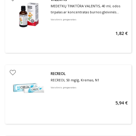
MEDETKŲ TINKTŪRA VALENTIS, 40 ml, odos
tirpalas ar koncentratas burnos gleivinės
tirpalui, N1
Vaistinis preparatas
1,82 €
RECREOL
RECREOL 50 mg/g, Kremas, N1
Vaistinis preparatas
5,94 €