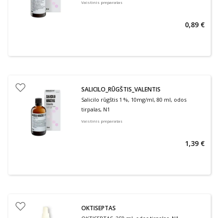
Vaistinis preparatas
0,89 €
SALICILO_RŪGŠTIS_VALENTIS
Salicilo rūgštis 1 %, 10mg/ml, 80 ml, odos
tirpalas, N1
Vaistinis preparatas
1,39 €
OKTISEPTAS