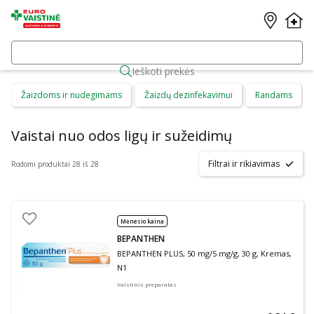
Ieškoti prekės
Žaizdoms ir nudegimams
Žaizdų dezinfekavimui
Randams
Vaistai nuo odos ligų ir sužeidimų
Filtrai ir rikiavimas
Rodomi produktai 28 iš 28
Mėnesio kaina
BEPANTHEN
BEPANTHEN PLUS, 50 mg/5 mg/g, 30 g, Kremas,
N1
Vaistinis preparatas