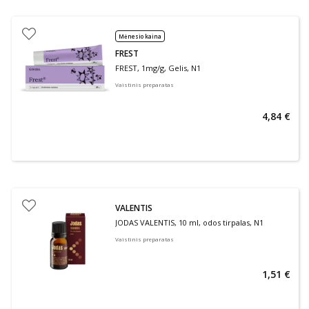
Mėnesio kaina
FREST
FREST, 1mg/g, Gelis, N1
Vaistinis preparatas
4,84 €
VALENTIS
JODAS VALENTIS, 10 ml, odos tirpalas, N1
Vaistinis preparatas
1,51 €