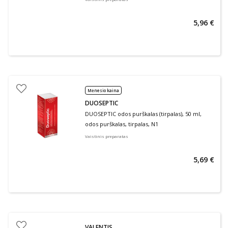
5,96 €
Mėnesio kaina
DUOSEPTIC
DUOSEPTIC odos purškalas (tirpalas), 50 ml,
odos purškalas, tirpalas, N1
Vaistinis preparatas
5,69 €
VALENTIS