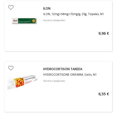
ILON
ILON, 12mg+54mg+72mg/g, 25g, Tepalas, N1
Vaistinis preparatas
9,96 €
HYDROCORTISON TAKEDA
HYDROCORTISONE ORIFARM, Gelis, N1
Vaistinis preparatas
6,55 €