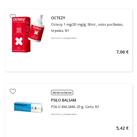
OCTEZY
Octezy 1 mg/20 mg/g, 50ml., odos purškalas,
tirpalas, N1
Vaistinis preparatas
7,06 €
Mėnesio kaina
PSILO BALSAM
PSILO-BALSAM, 20 g, Gelis, N1
Vaistinis preparatas
5,42 €