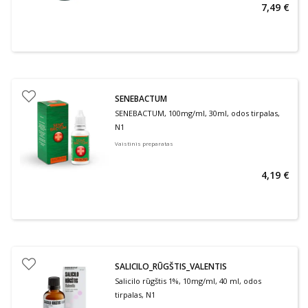
7,49 €
SENEBACTUM
SENEBACTUM, 100mg/ml, 30ml, odos tirpalas,
N1
Vaistinis preparatas
4,19 €
SALICILO_RŪGŠTIS_VALENTIS
Salicilo rūgštis 1%, 10mg/ml, 40 ml, odos
tirpalas, N1