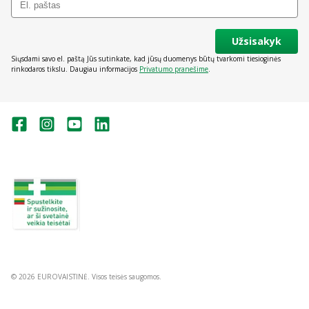
Užsisakyk
Siųsdami savo el. paštą Jūs sutinkate, kad jūsų duomenys būtų tvarkomi tiesioginės
rinkodaros tikslu. Daugiau informacijos
Privatumo pranešime
.
Valstybinė vaistų kontrolės tarnyba
prie Lietuvos Respublikos sveikatos
apsaugos ministerijos:
Studentų g. 45A, Vilnius
+370 5 263 9264
vvkt@vvkt.lt
https://www.vvkt.lt
© 2026 EUROVAISTINĖ. Visos teisės saugomos.