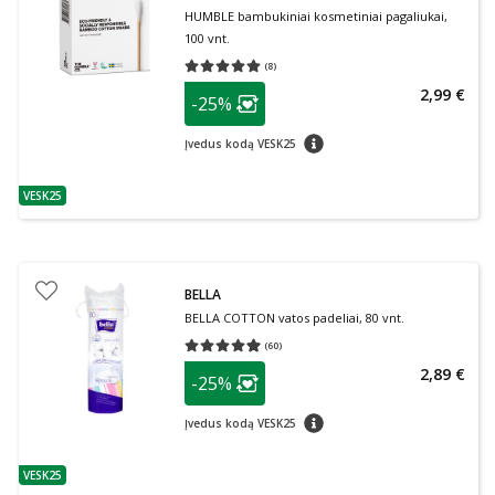
HUMBLE bambukiniai kosmetiniai pagaliukai,
100 vnt.
(
8
)
Vidutinis įvertinimas 5.00
Įvertinimų skaičius 8
patarimas
2,99 €
-25%
Lojalumo klubo narių nuolaida
:
patarimas
Įvedus kodą VESK25
VESK25
patarimas
BELLA
BELLA COTTON vatos padeliai, 80 vnt.
(
60
)
Vidutinis įvertinimas 4.98
Įvertinimų skaičius 60
patarimas
2,89 €
-25%
Lojalumo klubo narių nuolaida
:
patarimas
Įvedus kodą VESK25
VESK25
patarimas