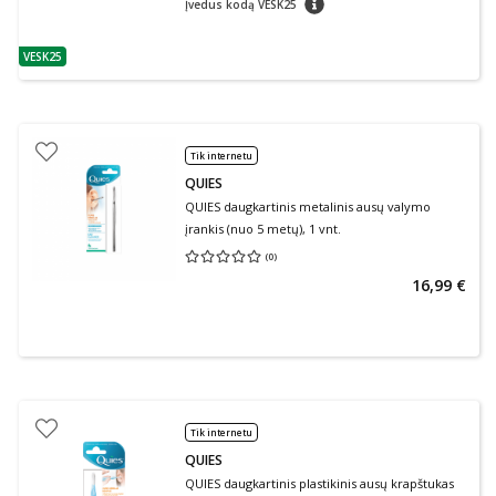
Įvedus kodą VESK25
VESK25
patarimas
Tik internetu
QUIES
QUIES daugkartinis metalinis ausų valymo
įrankis (nuo 5 metų), 1 vnt.
(
0
)
Vidutinis įvertinimas 0.00
Įvertinimų skaičius 0
16,99 €
Tik internetu
QUIES
QUIES daugkartinis plastikinis ausų krapštukas