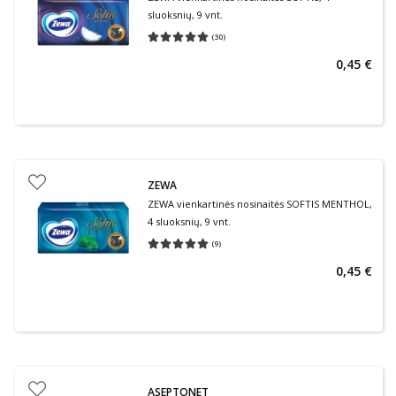
sluoksnių, 9 vnt.
(
30
)
Vidutinis įvertinimas 5.00
Įvertinimų skaičius 30
0,45 €
ZEWA
ZEWA vienkartinės nosinaitės SOFTIS MENTHOL,
4 sluoksnių, 9 vnt.
(
9
)
Vidutinis įvertinimas 5.00
Įvertinimų skaičius 9
0,45 €
ASEPTONET