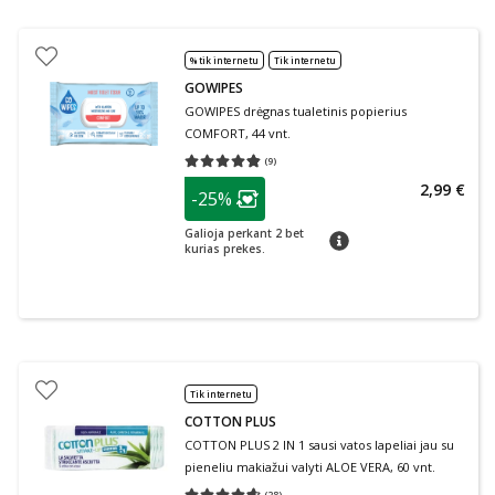
% tik internetu
Tik internetu
GOWIPES
GOWIPES drėgnas tualetinis popierius
COMFORT, 44 vnt.
(
9
)
Vidutinis įvertinimas 4.78
Įvertinimų skaičius 9
patarimas
2,99 €
-25%
Lojalumo klubo narių nuolaida
:
Galioja perkant 2 bet
patarimas
kurias prekes.
Tik internetu
COTTON PLUS
COTTON PLUS 2 IN 1 sausi vatos lapeliai jau su
pieneliu makiažui valyti ALOE VERA, 60 vnt.
(
28
)