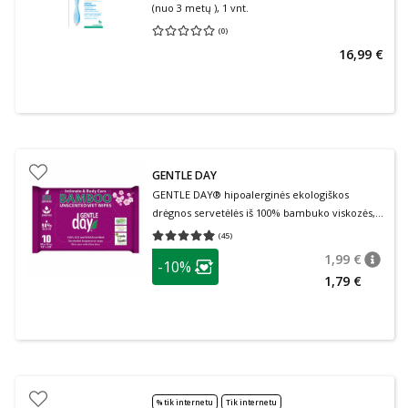
(nuo 3 metų ), 1 vnt.
(
0
)
Vidutinis įvertinimas 0.00
Įvertinimų skaičius 0
16,99 €
GENTLE DAY
GENTLE DAY® hipoalerginės ekologiškos
drėgnos servetėlės iš 100% bambuko viskozės,
10 vnt., 10 vnt.
(
45
)
Vidutinis įvertinimas 4.96
Įvertinimų skaičius 45
patarimas
1,99 €
-10%
patari
Įprasta
Lojalumo klubo narių nuolaida
:
1,79 €
% tik internetu
Tik internetu