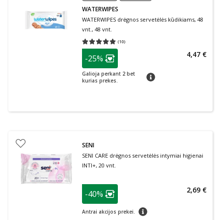
WATERWIPES
WATERWIPES drėgnos servetėlės kūdikiams, 48
vnt., 48 vnt.
(
10
)
Vidutinis įvertinimas 5.00
Įvertinimų skaičius 10
patarimas
4,47 €
-25%
Lojalumo klubo narių nuolaida
:
Galioja perkant 2 bet
patarimas
kurias prekes.
SENI
SENI CARE drėgnos servetėlės intymiai higienai
INTI+, 20 vnt.
patarimas
2,69 €
-40%
Lojalumo klubo narių nuolaida
:
patarimas
Antrai akcijos prekei.