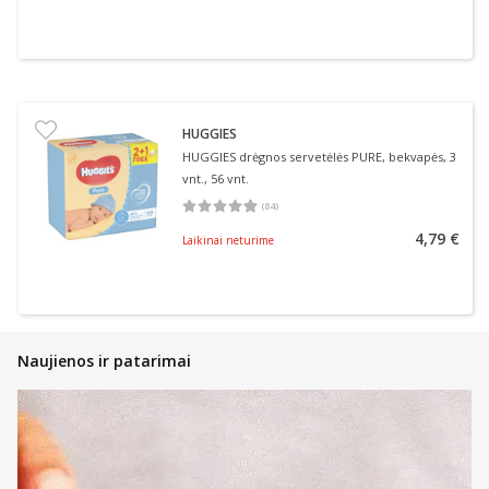
HUGGIES
HUGGIES drėgnos servetėlės PURE, bekvapės, 3
vnt., 56 vnt.
(
84
)
Vidutinis įvertinimas 4.88
Įvertinimų skaičius 84
4,79 €
Laikinai neturime
Naujienos ir patarimai