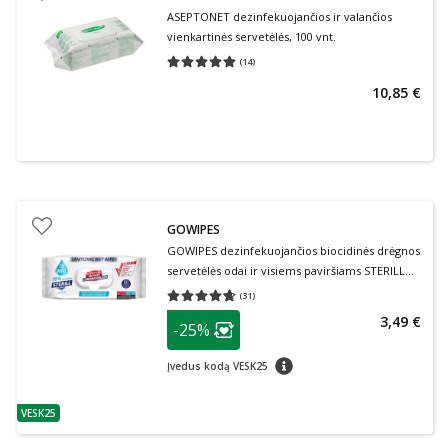
ASEPTONET dezinfekuojančios ir valančios
vienkartinės servetėlės, 100 vnt.
(
14
)
Vidutinis įvertinimas 5.00
Įvertinimų skaičius 14
10,85 €
GOWIPES
GOWIPES dezinfekuojančios biocidinės drėgnos
servetėlės odai ir visiems paviršiams STERILL
BIO, 1 vnt., 50 vnt.
(
31
)
Vidutinis įvertinimas 4.65
Įvertinimų skaičius 31
patarimas
3,49 €
-25%
Lojalumo klubo narių nuolaida
:
patarimas
Įvedus kodą VESK25
VESK25
patarimas