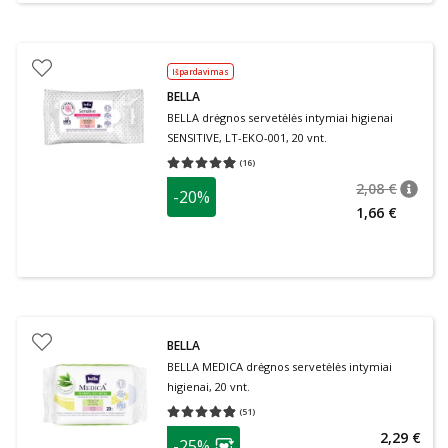
Išpardavimas
BELLA
BELLA drėgnos servetėlės intymiai higienai
SENSITIVE, LT-EKO-001, 20 vnt.
(
16
)
Vidutinis įvertinimas 4.94
Įvertinimų skaičius 16
2,08 €
-20%
patari
Įprasta
1,66 €
BELLA
BELLA MEDICA drėgnos servetėlės intymiai
higienai, 20 vnt.
(
51
)
Vidutinis įvertinimas 4.86
Įvertinimų skaičius 51
patarimas
2,29 €
-25%