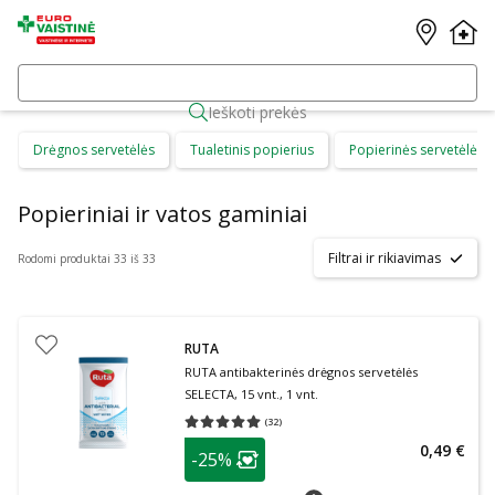
Ieškoti prekės
Drėgnos servetėlės
Tualetinis popierius
Popierinės servetėlės
Popieriniai ir vatos gaminiai
Filtrai ir rikiavimas
Rodomi produktai 33 iš 33
RUTA
RUTA antibakterinės drėgnos servetėlės
SELECTA, 15 vnt., 1 vnt.
(
32
)
Vidutinis įvertinimas 5.00
Įvertinimų skaičius 32
patarimas
0,49 €
-25%
Lojalumo klubo narių nuolaida
:
patarimas