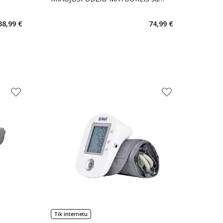
AFIB, 1 vnt.
38,99 €
74,99 €
Tik internetu