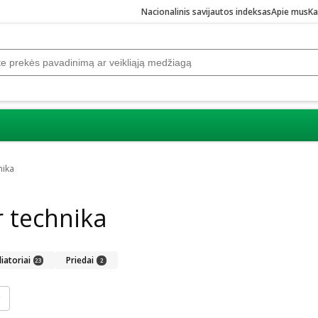
Nacionalinis savijautos indeksas
Apie mus
Ka
nika
 technika
liatoriai
Priedai
23
2