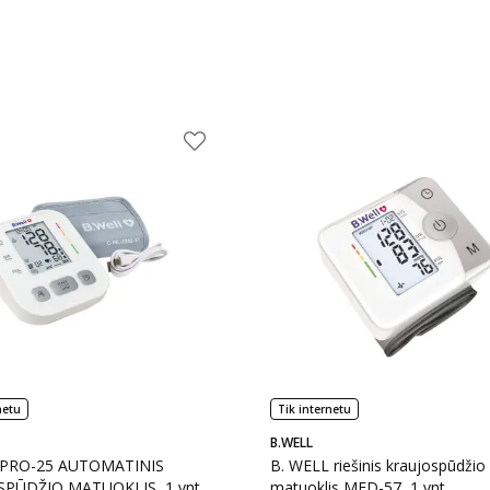
netu
Tik internetu
B.WELL
 PRO-25 AUTOMATINIS
B. WELL riešinis kraujospūdžio
PŪDŽIO MATUOKLIS, 1 vnt.
matuoklis MED-57, 1 vnt.