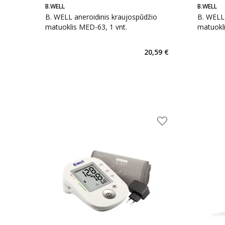
B.WELL
B.WELL
B. WELL aneroidinis kraujospūdžio
B. WELL
matuoklis MED-63, 1 vnt.
matuokli
20,59 €