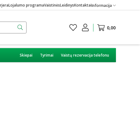
rjera
Lojalumo programa
Vaistinės
Leidinys
Kontaktai
Informacija
0,00
Skiepai
Tyrimai
Vaistų rezervacija telefonu