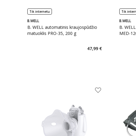
Tik internetu
Tik inter
B.WELL
B.WELL
B. WELL automatinis kraujospūdžio
B. WELL 
matuoklis PRO-35, 200 g
MED-120,
47,99 €