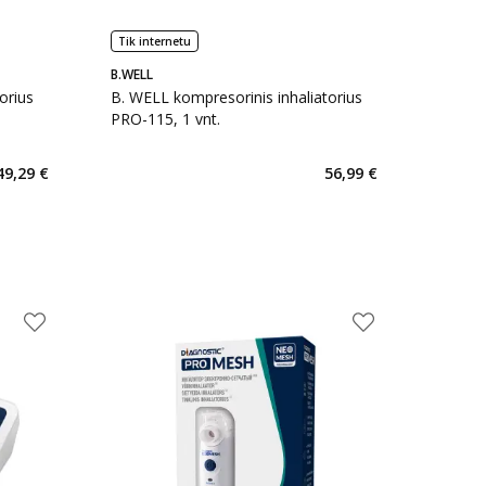
Tik internetu
B.WELL
orius
B. WELL kompresorinis inhaliatorius
PRO-115, 1 vnt.
49,29 €
56,99 €