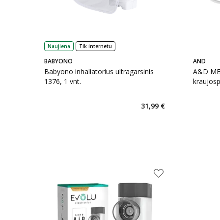
Naujiena
Tik internetu
BABYONO
AND
Babyono inhaliatorius ultragarsinis
A&D MEDI
1376, 1 vnt.
kraujosp
vnt.
31,99 €