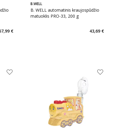
B.WELL
ūdžio
B. WELL automatinis kraujospūdžio
matuoklis PRO-33, 200 g
57,99 €
43,69 €