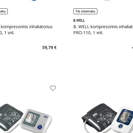
netu
Tik internetu
B.WELL
kompresorinis inhaliatorius
B. WELL kompresorinis inhaliat
 1 vnt.
PRO-110, 1 vnt.
59,79 €