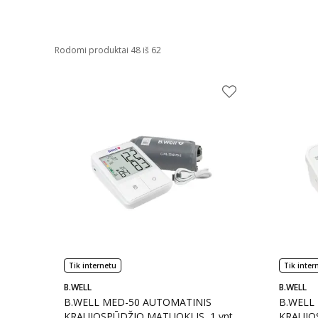
Rodomi produktai 48 iš 62
Tik internetu
Tik inter
B.WELL
B.WELL
B.WELL MED-50 AUTOMATINIS
B.WELL
KRAUJOSPŪDŽIO MATUOKLIS, 1 vnt.
KRAUJOS