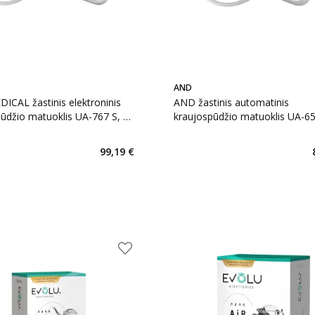
AND
CAL žastinis elektroninis
AND žastinis automatinis
ūdžio matuoklis UA-767 S, 1
kraujospūdžio matuoklis UA-65
23–37 cm, 1 vnt.
99,19 €