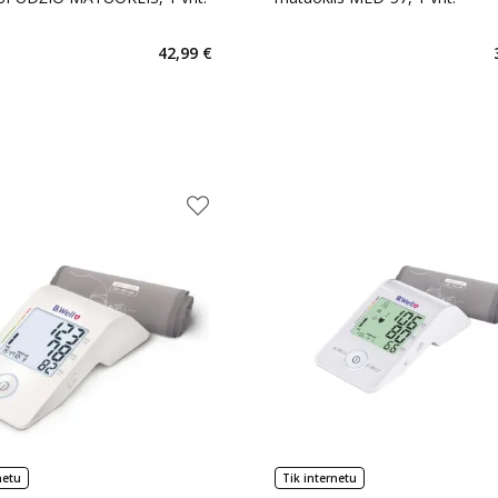
42,99 €
netu
Tik internetu