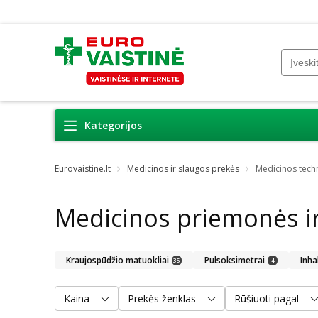
Kategorijos
Eurovaistine.lt
Medicinos ir slaugos prekės
Medicinos tech
Medicinos priemonės ir
Kraujospūdžio matuokliai
Pulsoksimetrai
Inha
35
4
Kaina
Prekės ženklas
Rūšiuoti pagal