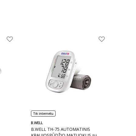
Tik internetu
B.WELL
B.WELL TH-75 AUTOMATINIS
KRAUJOSPŪDŽIO MATUOKLIS su