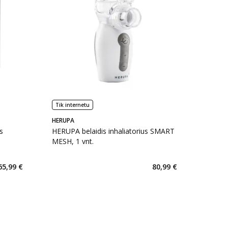
Tik internetu
HERUPA
s
HERUPA belaidis inhaliatorius SMART
MESH, 1 vnt.
65,99 €
80,99 €