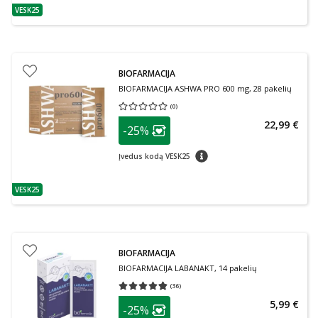
VESK25
patarimas
BIOFARMACIJA
BIOFARMACIJA ASHWA PRO 600 mg, 28 pakelių
(
0
)
Vidutinis įvertinimas 0.00
Įvertinimų skaičius 0
patarimas
22,99 €
-25%
Lojalumo klubo narių nuolaida
:
patarimas
Įvedus kodą VESK25
VESK25
patarimas
BIOFARMACIJA
BIOFARMACIJA LABANAKT, 14 pakelių
(
36
)
Vidutinis įvertinimas 4.81
Įvertinimų skaičius 36
patarimas
5,99 €
-25%
Lojalumo klubo narių nuolaida
: