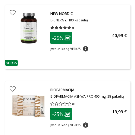
NEW NORDIC
B-ENERGY, 180 kapsulių
(
5
)
Vidutinis įvertinimas 5.00
Įvertinimų skaičius 5
patarimas
40,99 €
-25%
Lojalumo klubo narių nuolaida
:
patarimas
Įvedus kodą VESK25
VESK25
patarimas
BIOFARMACIJA
BIOFARMACIJA ASHWA PRO 400 mg, 28 pakelių
(
0
)
Vidutinis įvertinimas 0.00
Įvertinimų skaičius 0
patarimas
19,99 €
-25%
Lojalumo klubo narių nuolaida
:
patarimas
Įvedus kodą VESK25