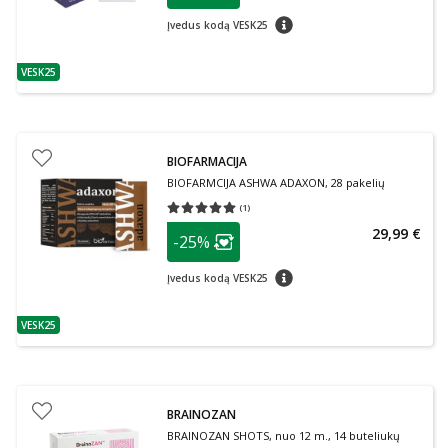
patarimas
Įvedus kodą VESK25
VESK25
patarimas
BIOFARMACIJA
BIOFARMCIJA ASHWA ADAXON, 28 pakelių
(
1
)
Vidutinis įvertinimas 5.00
Įvertinimų skaičius 1
patarimas
29,99 €
-25%
Lojalumo klubo narių nuolaida
:
patarimas
Įvedus kodą VESK25
VESK25
patarimas
BRAINOZAN
BRAINOZAN SHOTS, nuo 12 m., 14 buteliukų