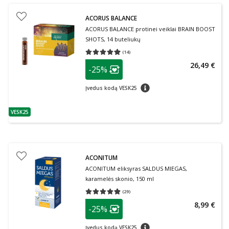
ACORUS BALANCE
ACORUS BALANCE protinei veiklai BRAIN BOOST
SHOTS, 14 buteliukų
(
14
)
Vidutinis įvertinimas 4.93
Įvertinimų skaičius 14
patarimas
26,49 €
-25%
Lojalumo klubo narių nuolaida
:
patarimas
Įvedus kodą VESK25
VESK25
patarimas
ACONITUM
ACONITUM eliksyras SALDUS MIEGAS,
karamelės skonio, 150 ml
(
29
)
Vidutinis įvertinimas 4.86
Įvertinimų skaičius 29
patarimas
8,99 €
-25%
Lojalumo klubo narių nuolaida
:
patarimas
Įvedus kodą VESK25