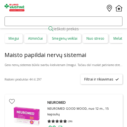
Ieškoti prekės
Miegui
Atminčiai
Smegenų veiklai
Nuo streso
Melaton
Maisto papildai nervų sistemai
Gera nervų sistemos būklė svarbu kiekvienam žmogui. Tačiau dėl nuolat patiriamo streso, įtemptų darbų arba kitų rūpesčių gali praversti maisto papildai nervų sistemai. Šie produktai turi veikliųjų medžiagų, kurios gali išsiskirti nauda ir turėti teigiamą poveikį jūsų nervų sistemos gerovei.
Filtrai ir rikiavimas
Rodomi produktai 44 iš 297
NEUROMED
NEUROMED GOOD MOOD, nuo 12 m., 15
kapsulių
(
39
)
Vidutinis įvertinimas 4.95
Įvertinimų skaičius 39