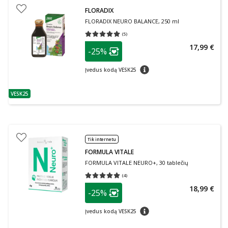
FLORADIX
FLORADIX NEURO BALANCE, 250 ml
(
5
)
Vidutinis įvertinimas 5.00
Įvertinimų skaičius 5
patarimas
17,99 €
-25%
Lojalumo klubo narių nuolaida
:
patarimas
Įvedus kodą VESK25
VESK25
patarimas
Tik internetu
FORMULA VITALE
FORMULA VITALE NEURO+, 30 tablečių
(
4
)
Vidutinis įvertinimas 5.00
Įvertinimų skaičius 4
patarimas
18,99 €
-25%
Lojalumo klubo narių nuolaida
:
patarimas
Įvedus kodą VESK25