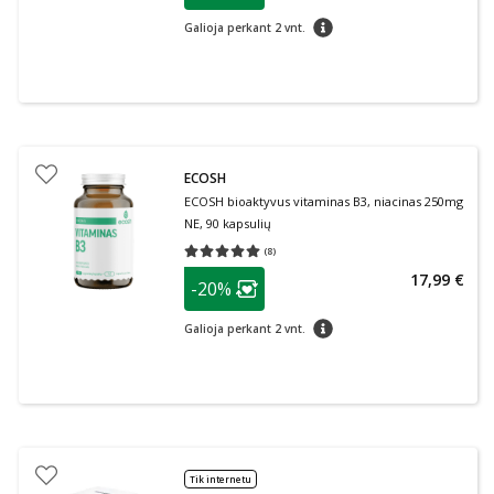
patarimas
Galioja perkant 2 vnt.
ECOSH
ECOSH bioaktyvus vitaminas B3, niacinas 250mg
NE, 90 kapsulių
(
8
)
Vidutinis įvertinimas 5.00
Įvertinimų skaičius 8
patarimas
17,99 €
-20%
Lojalumo klubo narių nuolaida
:
patarimas
Galioja perkant 2 vnt.
Tik internetu