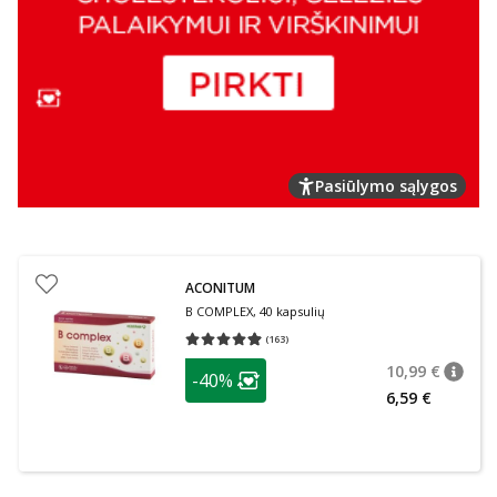
Pasiūlymo sąlygos
ACONITUM
B COMPLEX, 40 kapsulių
(
163
)
Vidutinis įvertinimas 4.91
Įvertinimų skaičius 163
patarimas
10,99 €
-40%
patari
Įprasta
Lojalumo klubo narių nuolaida
:
6,59 €