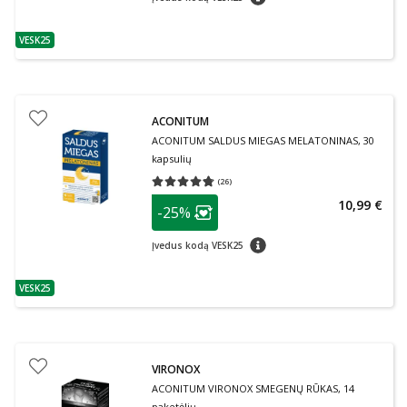
VESK25
patarimas
ACONITUM
ACONITUM SALDUS MIEGAS MELATONINAS, 30
kapsulių
(
26
)
Vidutinis įvertinimas 4.73
Įvertinimų skaičius 26
patarimas
10,99 €
-25%
Lojalumo klubo narių nuolaida
:
patarimas
Įvedus kodą VESK25
VESK25
patarimas
VIRONOX
ACONITUM VIRONOX SMEGENŲ RŪKAS, 14
paketėlių