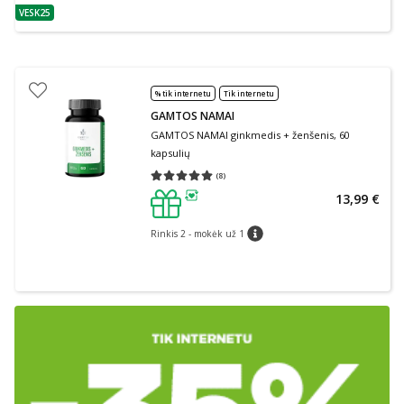
VESK25
patarimas
% tik internetu
Tik internetu
GAMTOS NAMAI
GAMTOS NAMAI ginkmedis + ženšenis, 60
kapsulių
(
8
)
Vidutinis įvertinimas 5.00
Įvertinimų skaičius 8
13,99 €
patarimas
Rinkis 2 - mokėk už 1
patarimas