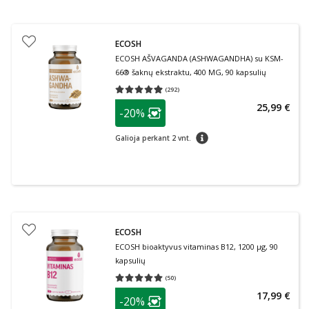
ECOSH
ECOSH AŠVAGANDA (ASHWAGANDHA) su KSM-
66® šaknų ekstraktu, 400 MG, 90 kapsulių
(
292
)
Vidutinis įvertinimas 4.93
Įvertinimų skaičius 292
patarimas
25,99 €
-20%
Lojalumo klubo narių nuolaida
:
patarimas
Galioja perkant 2 vnt.
ECOSH
ECOSH bioaktyvus vitaminas B12, 1200 µg, 90
kapsulių
(
50
)
Vidutinis įvertinimas 5.00
Įvertinimų skaičius 50
patarimas
17,99 €
-20%
Lojalumo klubo narių nuolaida
: