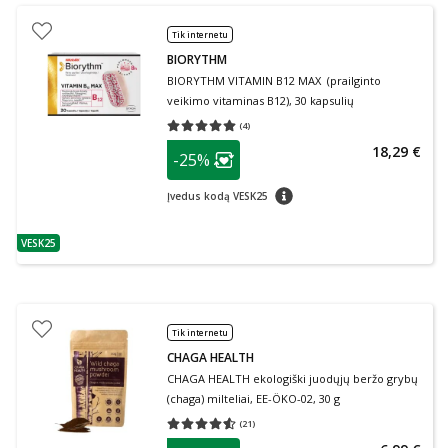
Tik internetu
BIORYTHM
BIORYTHM VITAMIN B12 MAX (prailginto
veikimo vitaminas B12), 30 kapsulių
(
4
)
Vidutinis įvertinimas 5.00
Įvertinimų skaičius 4
patarimas
18,29 €
-25%
Lojalumo klubo narių nuolaida
:
patarimas
Įvedus kodą VESK25
VESK25
patarimas
Tik internetu
CHAGA HEALTH
CHAGA HEALTH ekologiški juodųjų beržo grybų
(chaga) milteliai, EE-ÖKO-02, 30 g
(
21
)
Vidutinis įvertinimas 4.52
Įvertinimų skaičius 21
patarimas