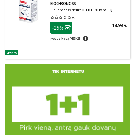
BIOCHRONOSS
BioChronoss NeuroOFFICE, 60 kapsulių
(
0
)
Vidutinis įvertinimas 0.00
Įvertinimų skaičius 0
patarimas
18,99 €
-25%
Lojalumo klubo narių nuolaida
:
patarimas
Įvedus kodą VESK25
VESK25
patarimas