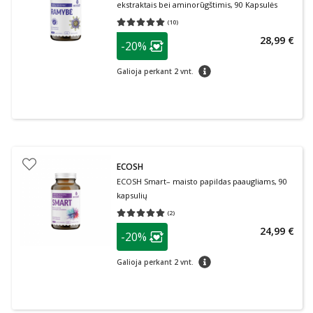
ekstraktais bei aminorūgštimis, 90 Kapsulės
(
10
)
Vidutinis įvertinimas 5.00
Įvertinimų skaičius 10
patarimas
28,99 €
-20%
Lojalumo klubo narių nuolaida
:
patarimas
Galioja perkant 2 vnt.
ECOSH
ECOSH Smart– maisto papildas paaugliams, 90
kapsulių
(
2
)
Vidutinis įvertinimas 5.00
Įvertinimų skaičius 2
patarimas
24,99 €
-20%
Lojalumo klubo narių nuolaida
:
patarimas
Galioja perkant 2 vnt.