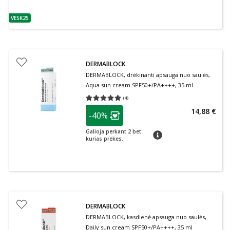
VESK25
patarimas
DERMABLOCK
DERMABLOCK, drėkinanti apsauga nuo saulės,
Aqua sun cream SPF50+/PA++++, 35 ml
(
4
)
Vidutinis įvertinimas 5.00
Įvertinimų skaičius 4
patarimas
14,88 €
-40%
Lojalumo klubo narių nuolaida
:
Galioja perkant 2 bet
patarimas
kurias prekes.
DERMABLOCK
DERMABLOCK, kasdienė apsauga nuo saulės,
Daily sun cream SPF50+/PA++++, 35 ml