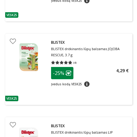
Įvedus kodą VESK25
VESK25
patarimas
BLISTEX
BLISTEX drėkinantis lūpų balzamas JOJOBA
RESCUE, 3.7 g
(
4
)
Vidutinis įvertinimas 4.75
Įvertinimų skaičius 4
patarimas
4,29 €
-25%
Lojalumo klubo narių nuolaida
:
patarimas
Įvedus kodą VESK25
VESK25
patarimas
BLISTEX
BLISTEX drėkinantis lūpų balzamas LIP