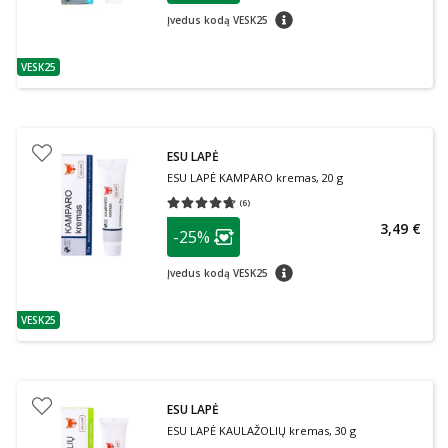
patarimas
Įvedus kodą VESK25
VESK25
patarimas
ESU LAPĖ
ESU LAPĖ KAMPARO kremas, 20 g
(
6
)
Vidutinis įvertinimas 4.67
Įvertinimų skaičius 6
patarimas
3,49 €
-25%
Lojalumo klubo narių nuolaida
:
patarimas
Įvedus kodą VESK25
VESK25
patarimas
ESU LAPĖ
ESU LAPĖ KAULAŽOLIŲ kremas, 30 g