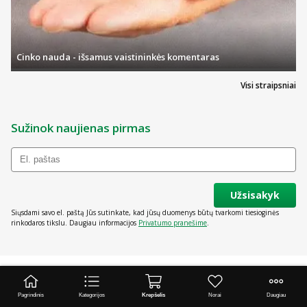
Cinko nauda - išsamus vaistininkės komentaras
Visi straipsniai
Sužinok naujienas pirmas
Užsisakyk
Siųsdami savo el. paštą Jūs sutinkate, kad jūsų duomenys būtų tvarkomi tiesioginės
rinkodaros tikslu. Daugiau informacijos
Privatumo pranešime
.
Pagrindinis
Kategorijos
Krepšelis
Norai
Daugiau