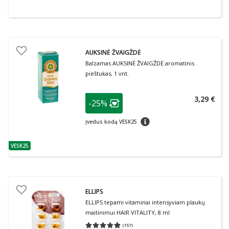
AUKSINĖ ŽVAIGŽDĖ
Balzamas AUKSINĖ ŽVAIGŽDĖ aromatinis
pieštukas, 1 vnt.
patarimas
3,29 €
-25%
Lojalumo klubo narių nuolaida
:
patarimas
Įvedus kodą VESK25
VESK25
patarimas
ELLIPS
ELLIPS tepami vitaminai intensyviam plaukų
maitinimui HAIR VITALITY, 8 ml
(
157
)
Vidutinis įvertinimas 4.87
Įvertinimų skaičius 157