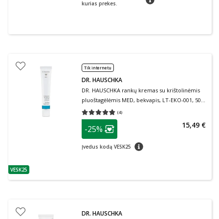
kurias prekes.
Tik internetu
DR. HAUSCHKA
DR. HAUSCHKA rankų kremas su krištolinėmis
pluoštagėlėmis MED, bekvapis, LT-EKO-001, 50
ml
(
4
)
Vidutinis įvertinimas 4.75
Įvertinimų skaičius 4
patarimas
15,49 €
-25%
Lojalumo klubo narių nuolaida
:
patarimas
Įvedus kodą VESK25
VESK25
patarimas
DR. HAUSCHKA