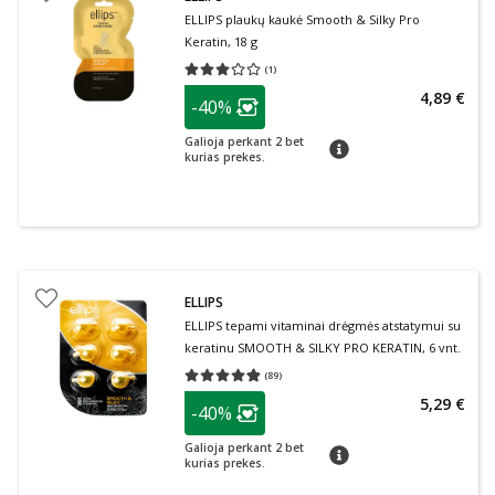
ELLIPS plaukų kaukė Smooth & Silky Pro
Keratin, 18 g
(
1
)
Vidutinis įvertinimas 3.00
Įvertinimų skaičius 1
patarimas
4,89 €
-40%
Lojalumo klubo narių nuolaida
:
Galioja perkant 2 bet
patarimas
kurias prekes.
ELLIPS
ELLIPS tepami vitaminai drėgmės atstatymui su
keratinu SMOOTH & SILKY PRO KERATIN, 6 vnt.
(
89
)
Vidutinis įvertinimas 4.83
Įvertinimų skaičius 89
patarimas
5,29 €
-40%
Lojalumo klubo narių nuolaida
:
Galioja perkant 2 bet
patarimas
kurias prekes.