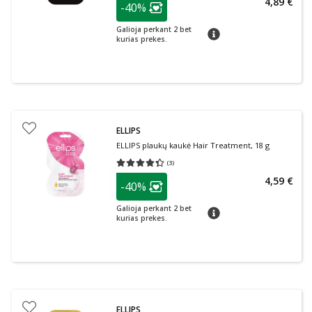
4,89 €
-40%
Lojalumo klubo narių nuolaida
:
Galioja perkant 2 bet
patarimas
kurias prekes.
ELLIPS
ELLIPS plaukų kaukė Hair Treatment, 18 g
(
3
)
Vidutinis įvertinimas 4.33
Įvertinimų skaičius 3
patarimas
4,59 €
-40%
Lojalumo klubo narių nuolaida
:
Galioja perkant 2 bet
patarimas
kurias prekes.
ELLIPS