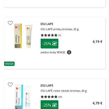
ESU LAPĖ
ESU LAPĖ arnikų kremas, 20 g
(
5
)
Vidutinis įvertinimas 4.80
Įvertinimų skaičius 5
patarimas
4,19 €
-25%
Lojalumo klubo narių nuolaida
:
patarimas
Įvedus kodą VESK25
VESK25
patarimas
ESU LAPĖ
ESU LAPĖ cinko oksido kremas, 20 g
(
29
)
Vidutinis įvertinimas 4.83
Įvertinimų skaičius 29
patarimas
4,79 €
-25%
Lojalumo klubo narių nuolaida
: