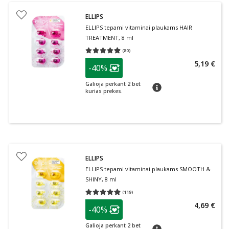
ELLIPS
ELLIPS tepami vitaminai plaukams HAIR
TREATMENT, 8 ml
(
80
)
Vidutinis įvertinimas 4.91
Įvertinimų skaičius 80
patarimas
5,19 €
-40%
Lojalumo klubo narių nuolaida
:
Galioja perkant 2 bet
patarimas
kurias prekes.
ELLIPS
ELLIPS tepami vitaminai plaukams SMOOTH &
SHINY, 8 ml
(
119
)
Vidutinis įvertinimas 4.87
Įvertinimų skaičius 119
patarimas
4,69 €
-40%
Lojalumo klubo narių nuolaida
:
Galioja perkant 2 bet
patarimas