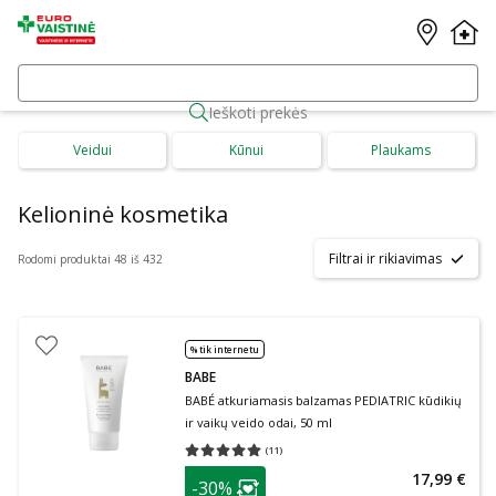
Ieškoti prekės
Veidui
Kūnui
Plaukams
Kelioninė kosmetika
Filtrai ir rikiavimas
Rodomi produktai 48 iš 432
% tik internetu
BABE
BABÉ atkuriamasis balzamas PEDIATRIC kūdikių
ir vaikų veido odai, 50 ml
(
11
)
Vidutinis įvertinimas 5.00
Įvertinimų skaičius 11
patarimas
17,99 €
-30%