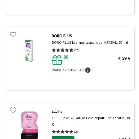
BORO PLUS
BORO PLUS kremas sausai odai HERBAL, 50 ml
(
25
)
Vidutinis įvertinimas 4.96
Įvertinimų skaičius 25
4,59 €
patarimas
Rinkis 2 - mokėk už 1
patarimas
ELLIPS
ELLIPS plaukų kaukė Hair Repair Pro Keratin, 18
g
(
2
)
Vidutinis įvertinimas 5.00
Įvertinimų skaičius 2
patarimas