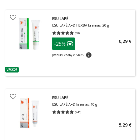
ESU LAPĖ
ESU LAPĖ A+D HERBA kremas, 20 g
(
58
)
Vidutinis įvertinimas 4.76
Įvertinimų skaičius 58
patarimas
6,29 €
-25%
Lojalumo klubo narių nuolaida
:
patarimas
Įvedus kodą VESK25
VESK25
patarimas
ESU LAPĖ
ESU LAPĖ A+D kremas, 10 g
(
445
)
Vidutinis įvertinimas 4.91
Įvertinimų skaičius 445
5,29 €