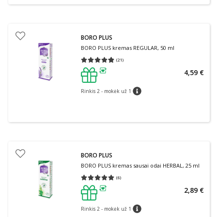
BORO PLUS
BORO PLUS kremas REGULAR, 50 ml
(
21
)
Vidutinis įvertinimas 4.81
Įvertinimų skaičius 21
4,59 €
patarimas
Rinkis 2 - mokėk už 1
patarimas
BORO PLUS
BORO PLUS kremas sausai odai HERBAL, 25 ml
(
6
)
Vidutinis įvertinimas 5.00
Įvertinimų skaičius 6
2,89 €
patarimas
Rinkis 2 - mokėk už 1
patarimas