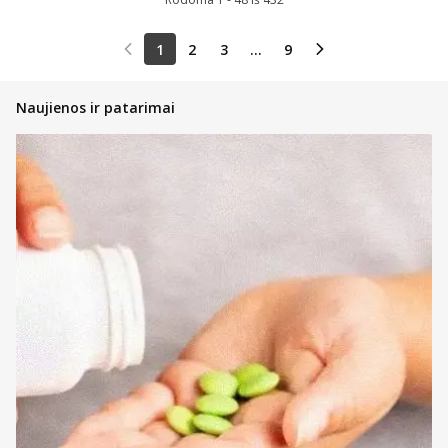
1
2
3
...
9
Naujienos ir patarimai