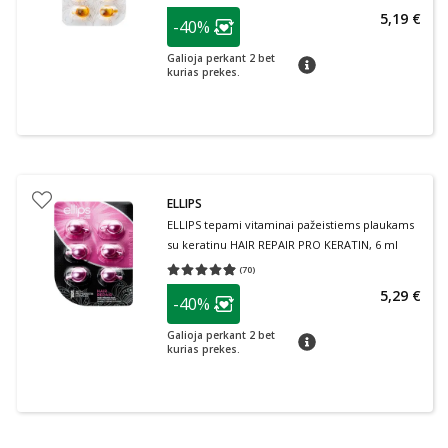
patarimas
5,19 €
-40%
Lojalumo klubo narių nuolaida
:
Galioja perkant 2 bet
patarimas
kurias prekes.
ELLIPS
ELLIPS tepami vitaminai pažeistiems plaukams
su keratinu HAIR REPAIR PRO KERATIN, 6 ml
(
70
)
Vidutinis įvertinimas 4.91
Įvertinimų skaičius 70
patarimas
5,29 €
-40%
Lojalumo klubo narių nuolaida
:
Galioja perkant 2 bet
patarimas
kurias prekes.