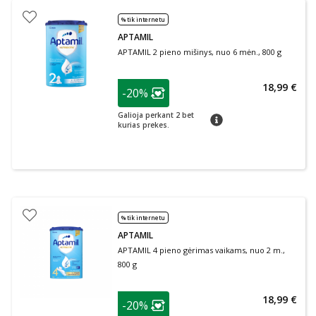
% tik internetu
APTAMIL
APTAMIL 2 pieno mišinys, nuo 6 mėn., 800 g
patarimas
18,99 €
-20%
Lojalumo klubo narių nuolaida
:
Galioja perkant 2 bet
patarimas
kurias prekes.
% tik internetu
APTAMIL
APTAMIL 4 pieno gėrimas vaikams, nuo 2 m.,
800 g
patarimas
18,99 €
-20%
Lojalumo klubo narių nuolaida
: