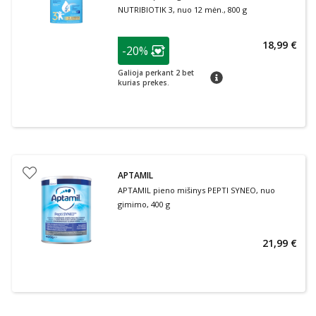
NUTRIBIOTIK 3, nuo 12 mėn., 800 g
patarimas
18,99 €
-20%
Lojalumo klubo narių nuolaida
:
Galioja perkant 2 bet
patarimas
kurias prekes.
APTAMIL
APTAMIL pieno mišinys PEPTI SYNEO, nuo
gimimo, 400 g
21,99 €