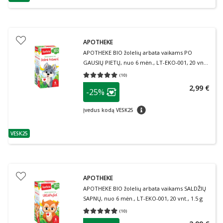
patarimas
APOTHEKE
APOTHEKE BIO žolelių arbata vaikams PO
GAUSIŲ PIETŲ, nuo 6 mėn., LT-EKO-001, 20 vnt.,
1.5 g
(
10
)
Vidutinis įvertinimas 5.00
Įvertinimų skaičius 10
patarimas
2,99 €
-25%
Lojalumo klubo narių nuolaida
:
patarimas
Įvedus kodą VESK25
VESK25
patarimas
APOTHEKE
APOTHEKE BIO žolelių arbata vaikams SALDŽIŲ
SAPNŲ, nuo 6 mėn., LT-EKO-001, 20 vnt., 1.5 g
(
10
)
Vidutinis įvertinimas 4.90
Įvertinimų skaičius 10
patarimas