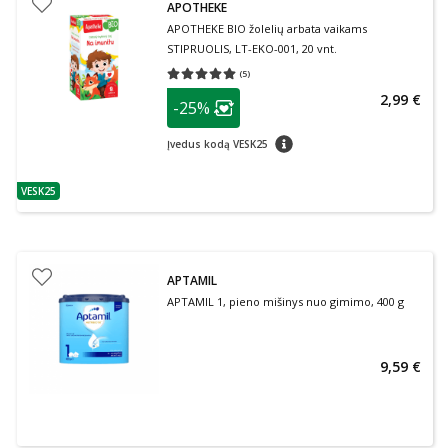
APOTHEKE
APOTHEKE BIO žolelių arbata vaikams
STIPRUOLIS, LT-EKO-001, 20 vnt.
(
5
)
Vidutinis įvertinimas 5.00
Įvertinimų skaičius 5
patarimas
2,99 €
-25%
Lojalumo klubo narių nuolaida
:
patarimas
Įvedus kodą VESK25
VESK25
patarimas
APTAMIL
APTAMIL 1, pieno mišinys nuo gimimo, 400 g
9,59 €