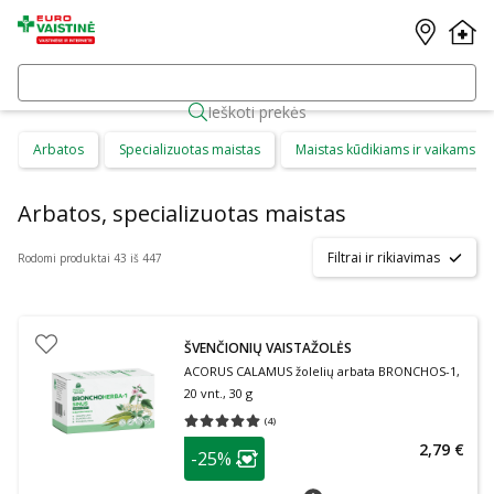
Ieškoti prekės
Arbatos
Specializuotas maistas
Maistas kūdikiams ir vaikams
Arbatos, specializuotas maistas
Filtrai ir rikiavimas
Rodomi produktai 43 iš 447
ŠVENČIONIŲ VAISTAŽOLĖS
ACORUS CALAMUS žolelių arbata BRONCHOS-1,
20 vnt., 30 g
(
4
)
Vidutinis įvertinimas 5.00
Įvertinimų skaičius 4
patarimas
2,79 €
-25%
Lojalumo klubo narių nuolaida
:
patarimas