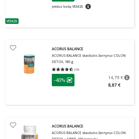
patarimas
Įvedus kodą VESK25
VESK25
patarimas
ACORUS BALANCE
ACORUS BALANCE skaidulos žarnynui COLON
DETOX, 180 g
(
12
)
Vidutinis įvertinimas 4.50
Įvertinimų skaičius 12
patarimas
14,79 €
-40%
patari
Įprasta
Lojalumo klubo narių nuolaida
:
8,87 €
ACORUS BALANCE
ACORUS BALANCE skaidulos žarnynui COLON
DETOX + FIBER, 100 kapsulių