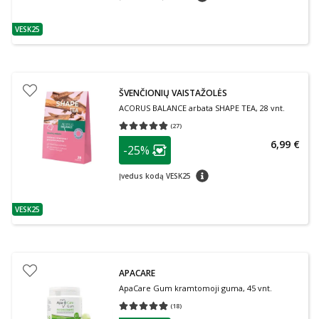
VESK25
patarimas
ŠVENČIONIŲ VAISTAŽOLĖS
ACORUS BALANCE arbata SHAPE TEA, 28 vnt.
(
27
)
Vidutinis įvertinimas 4.78
Įvertinimų skaičius 27
patarimas
6,99 €
-25%
Lojalumo klubo narių nuolaida
:
patarimas
Įvedus kodą VESK25
VESK25
patarimas
APACARE
ApaCare Gum kramtomoji guma, 45 vnt.
(
18
)
Vidutinis įvertinimas 4.89
Įvertinimų skaičius 18