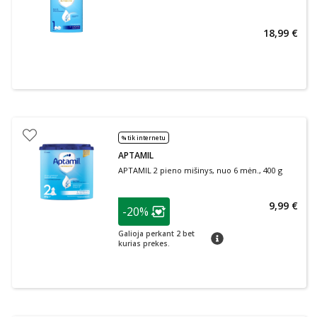
18,99 €
% tik internetu
APTAMIL
APTAMIL 2 pieno mišinys, nuo 6 mėn., 400 g
patarimas
9,99 €
-20%
Lojalumo klubo narių nuolaida
:
Galioja perkant 2 bet
patarimas
kurias prekes.