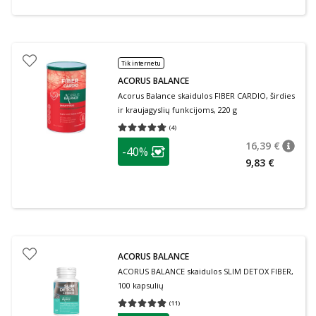
Tik internetu
ACORUS BALANCE
Acorus Balance skaidulos FIBER CARDIO, širdies
ir kraujagyslių funkcijoms, 220 g
(
4
)
Vidutinis įvertinimas 4.75
Įvertinimų skaičius 4
patarimas
16,39 €
-40%
patari
Įprasta
Lojalumo klubo narių nuolaida
:
9,83 €
ACORUS BALANCE
ACORUS BALANCE skaidulos SLIM DETOX FIBER,
100 kapsulių
(
11
)
Vidutinis įvertinimas 4.82
Įvertinimų skaičius 11