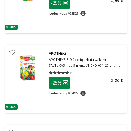
2,99 €
-25%
Lojalumo klubo narių nuolaida
:
patarimas
Įvedus kodą VESK25
VESK25
patarimas
APOTHEKE
APOTHEKE BIO žolelių arbata vaikams
ŠALTUKAS, nuo 9 mėn., LT-EKO-001, 20 vnt., 1.5
g
(
4
)
Vidutinis įvertinimas 5.00
Įvertinimų skaičius 4
patarimas
3,26 €
-25%
Lojalumo klubo narių nuolaida
:
patarimas
Įvedus kodą VESK25
VESK25
patarimas