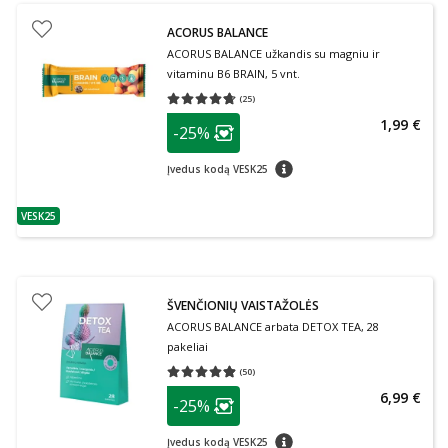
ACORUS BALANCE
ACORUS BALANCE užkandis su magniu ir
vitaminu B6 BRAIN, 5 vnt.
(
25
)
Vidutinis įvertinimas 4.68
Įvertinimų skaičius 25
patarimas
1,99 €
-25%
Lojalumo klubo narių nuolaida
:
patarimas
Įvedus kodą VESK25
VESK25
patarimas
ŠVENČIONIŲ VAISTAŽOLĖS
ACORUS BALANCE arbata DETOX TEA, 28
pakeliai
(
50
)
Vidutinis įvertinimas 4.88
Įvertinimų skaičius 50
patarimas
6,99 €
-25%
Lojalumo klubo narių nuolaida
:
patarimas
Įvedus kodą VESK25