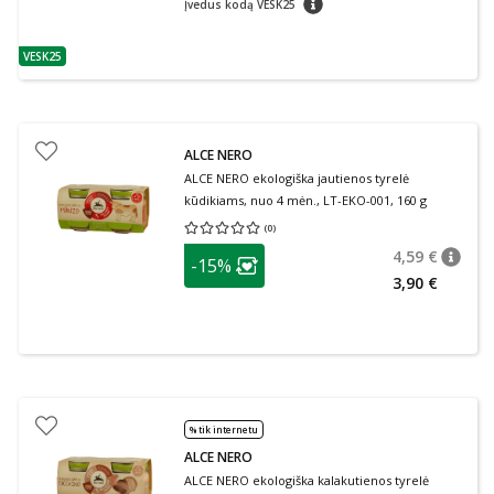
Įvedus kodą VESK25
VESK25
patarimas
ALCE NERO
ALCE NERO ekologiška jautienos tyrelė
kūdikiams, nuo 4 mėn., LT-EKO-001, 160 g
(
0
)
Vidutinis įvertinimas 0.00
Įvertinimų skaičius 0
patarimas
4,59 €
-15%
patari
Įprasta
Lojalumo klubo narių nuolaida
:
3,90 €
% tik internetu
ALCE NERO
ALCE NERO ekologiška kalakutienos tyrelė