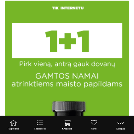
Pagrindinis
Kategorijos
Krepšelis
Norai
Daugiau