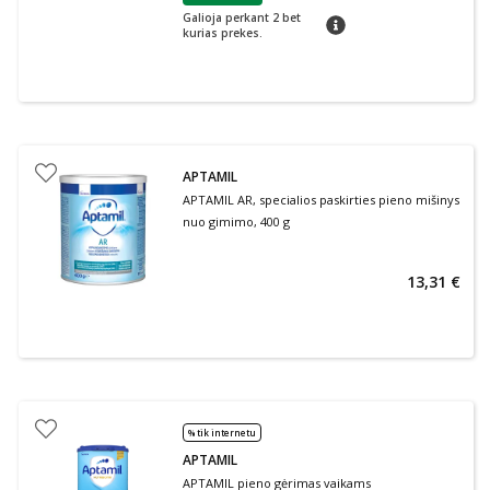
Galioja perkant 2 bet
patarimas
kurias prekes.
APTAMIL
APTAMIL AR, specialios paskirties pieno mišinys
nuo gimimo, 400 g
13,31 €
% tik internetu
APTAMIL
APTAMIL pieno gėrimas vaikams