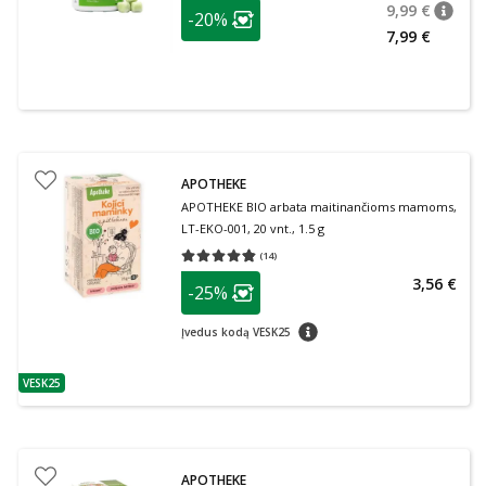
patarimas
9,99 €
-20%
patari
Įprasta
Lojalumo klubo narių nuolaida
:
7,99 €
APOTHEKE
APOTHEKE BIO arbata maitinančioms mamoms,
LT-EKO-001, 20 vnt., 1.5 g
(
14
)
Vidutinis įvertinimas 4.79
Įvertinimų skaičius 14
patarimas
3,56 €
-25%
Lojalumo klubo narių nuolaida
:
patarimas
Įvedus kodą VESK25
VESK25
patarimas
APOTHEKE