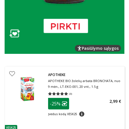
Pasiūlymo sąlygos
APOTHEKE
APOTHEKE BIO žolelių arbata BRONCHATA, nuo
9 mėn., LT-EKO-001, 20 vnt., 1.5 g
(
3
)
Vidutinis įvertinimas 5.00
Įvertinimų skaičius 3
patarimas
2,99 €
-25%
Lojalumo klubo narių nuolaida
:
patarimas
Įvedus kodą VESK25
VESK25