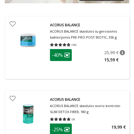
ACORUS BALANCE
ACORUS BALANCE skaidulos su gerosiomis
bakterijomis PRE-PRO-POST-BIOTIC, 350 g
(
16
)
Vidutinis įvertinimas 4.63
Įvertinimų skaičius 16
patarimas
25,99 €
-40%
patari
Įprasta
Lojalumo klubo narių nuolaida
:
15,59 €
ACORUS BALANCE
ACORUS BALANCE skaidulos svorio kontrolei
SLIM DETOX FIBER, 180 g
(
3
)
Vidutinis įvertinimas 5.00
Įvertinimų skaičius 3
patarimas
19,99 €
-25%
Lojalumo klubo narių nuolaida
: