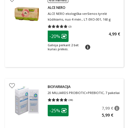
% tik internetu
ALCE NERO
ALCE NERO ekologiška veršienos tyrelė
kūdikiams, nuo 4 mėn., LT-EKO-001, 160 g
(
2
)
Vidutinis įvertinimas 5.00
Įvertinimų skaičius 2
patarimas
4,99 €
-20%
Lojalumo klubo narių nuolaida
:
Galioja perkant 2 bet
patarimas
kurias prekes.
BIOFARMACIJA
20 MILLIARDS PROBIOTIC+PREBIOTIC, 7 pakeliai
(
38
)
Vidutinis įvertinimas 5.00
Įvertinimų skaičius 38
patarimas
7,99 €
-25%
patari
Įprasta
Lojalumo klubo narių nuolaida
:
5,99 €