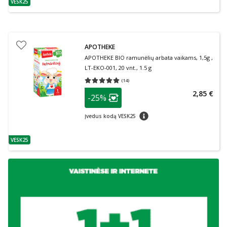
VESK25
patarimas
APOTHEKE
APOTHEKE BIO ramunėlių arbata vaikams, 1,5g ,
LT-EKO-001, 20 vnt., 1.5 g
(
14
)
Vidutinis įvertinimas 5.00
Įvertinimų skaičius 14
patarimas
2,85 €
-25%
Lojalumo klubo narių nuolaida
:
patarimas
Įvedus kodą VESK25
VESK25
patarimas