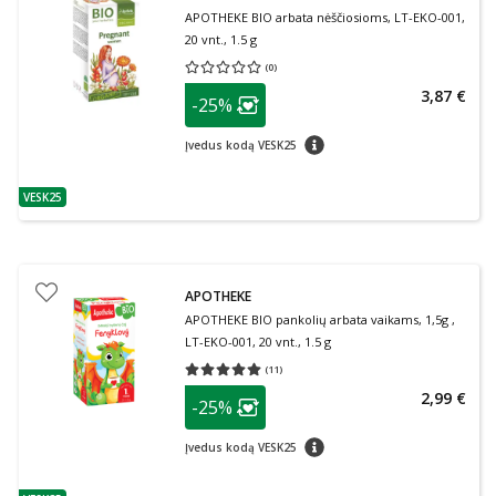
APOTHEKE BIO arbata nėščiosioms, LT-EKO-001,
20 vnt., 1.5 g
(
0
)
Vidutinis įvertinimas 0.00
Įvertinimų skaičius 0
patarimas
3,87 €
-25%
Lojalumo klubo narių nuolaida
:
patarimas
Įvedus kodą VESK25
VESK25
patarimas
APOTHEKE
APOTHEKE BIO pankolių arbata vaikams, 1,5g ,
LT-EKO-001, 20 vnt., 1.5 g
(
11
)
Vidutinis įvertinimas 5.00
Įvertinimų skaičius 11
patarimas
2,99 €
-25%
Lojalumo klubo narių nuolaida
:
patarimas
Įvedus kodą VESK25