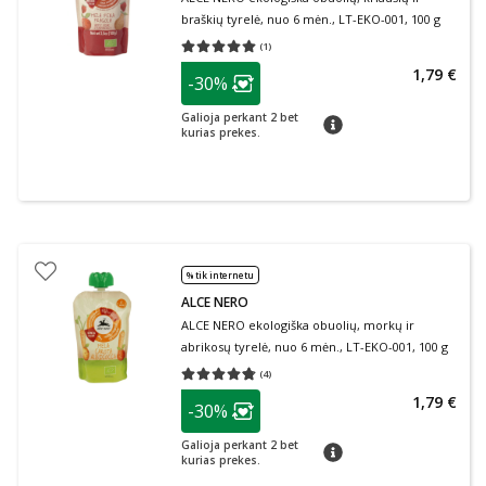
braškių tyrelė, nuo 6 mėn., LT-EKO-001, 100 g
(
1
)
Vidutinis įvertinimas 5.00
Įvertinimų skaičius 1
patarimas
1,79 €
-30%
Lojalumo klubo narių nuolaida
:
Galioja perkant 2 bet
patarimas
kurias prekes.
% tik internetu
ALCE NERO
ALCE NERO ekologiška obuolių, morkų ir
abrikosų tyrelė, nuo 6 mėn., LT-EKO-001, 100 g
(
4
)
Vidutinis įvertinimas 4.75
Įvertinimų skaičius 4
patarimas
1,79 €
-30%
Lojalumo klubo narių nuolaida
:
Galioja perkant 2 bet
patarimas
kurias prekes.