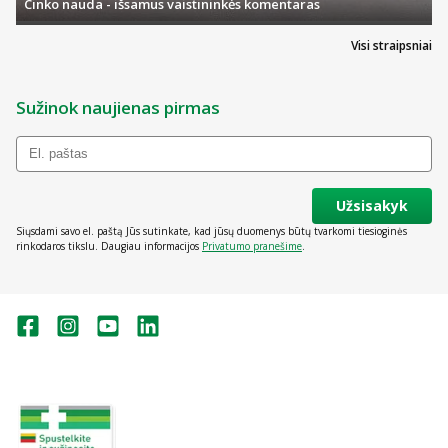
Cinko nauda - išsamus vaistininkės komentaras
Visi straipsniai
Sužinok naujienas pirmas
Užsisakyk
Siųsdami savo el. paštą Jūs sutinkate, kad jūsų duomenys būtų tvarkomi tiesioginės
rinkodaros tikslu. Daugiau informacijos
Privatumo pranešime
.
Valstybinė vaistų kontrolės tarnyba
prie Lietuvos Respublikos sveikatos
apsaugos ministerijos:
Studentų g. 45A, Vilnius
+370 5 263 9264