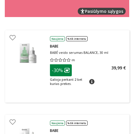
Pasiūlymo sąlygos
Naujiena
% tik internetu
BABE
BABÉ veido serumas BALANCE, 30 ml
(
0
)
Vidutinis įvertinimas 0.00
Įvertinimų skaičius 0
patarimas
39,99 €
-30%
Lojalumo klubo narių nuolaida
:
Galioja perkant 2 bet
patarimas
kurias prekes.
Naujiena
% tik internetu
BABE