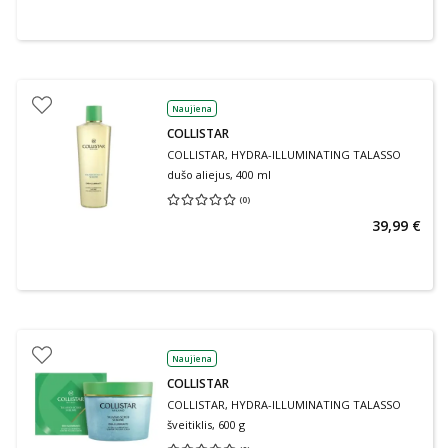
Naujiena
COLLISTAR
COLLISTAR, HYDRA-ILLUMINATING TALASSO
dušo aliejus, 400 ml
(
0
)
Vidutinis įvertinimas 0.00
Įvertinimų skaičius 0
39,99 €
Naujiena
COLLISTAR
COLLISTAR, HYDRA-ILLUMINATING TALASSO
šveitiklis, 600 g