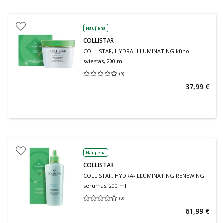
Naujiena
COLLISTAR
COLLISTAR, HYDRA-ILLUMINATING kūno
sviestas, 200 ml
(
0
)
Vidutinis įvertinimas 0.00
Įvertinimų skaičius 0
37,99 €
Naujiena
COLLISTAR
COLLISTAR, HYDRA-ILLUMINATING RENEWING
serumas, 200 ml
(
0
)
Vidutinis įvertinimas 0.00
Įvertinimų skaičius 0
61,99 €