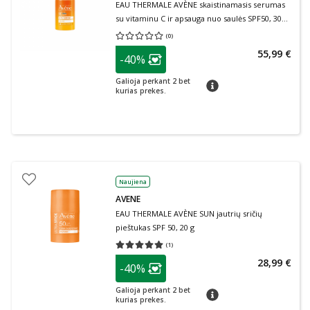
EAU THERMALE AVÈNE skaistinamasis serumas
su vitaminu C ir apsauga nuo saulės SPF50, 30
ml
(
0
)
Vidutinis įvertinimas 0.00
Įvertinimų skaičius 0
patarimas
55,99 €
-40%
Lojalumo klubo narių nuolaida
:
Galioja perkant 2 bet
patarimas
kurias prekes.
Naujiena
AVENE
EAU THERMALE AVÈNE SUN jautrių sričių
pieštukas SPF 50, 20 g
(
1
)
Vidutinis įvertinimas 5.00
Įvertinimų skaičius 1
patarimas
28,99 €
-40%
Lojalumo klubo narių nuolaida
:
Galioja perkant 2 bet
patarimas
kurias prekes.