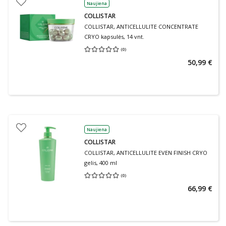
Naujiena
COLLISTAR
COLLISTAR, ANTICELLULITE CONCENTRATE
CRYO kapsulės, 14 vnt.
(
0
)
Vidutinis įvertinimas 0.00
Įvertinimų skaičius 0
50,99 €
Naujiena
COLLISTAR
COLLISTAR, ANTICELLULITE EVEN FINISH CRYO
gelis, 400 ml
(
0
)
Vidutinis įvertinimas 0.00
Įvertinimų skaičius 0
66,99 €