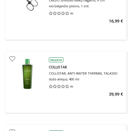
CREDO žirklutės vaikų nagams, 9 cm
nerūdijančio plieno, 1 vnt.
(
0
)
Vidutinis įvertinimas 0.00
Įvertinimų skaičius 0
16,99 €
Naujiena
COLLISTAR
COLLISTAR, ANTI-WATER THERMAL TALASSO
dušo aliejus, 400 ml
(
0
)
Vidutinis įvertinimas 0.00
Įvertinimų skaičius 0
39,99 €