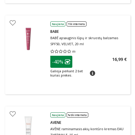
Naujiena
Tik internetu
BABE
BABÉ apsauginis lūpų ir skruostų balzamas
SPF50, VELVET, 20 ml
(
0
)
Vidutinis įvertinimas 0.00
Įvertinimų skaičius 0
patarimas
16,99 €
-40%
Lojalumo klubo narių nuolaida
:
Galioja perkant 2 bet
patarimas
kurias prekes.
Naujiena
% tik internetu
AVENE
AVÈNE raminamasis akių kontūro kremas EAU
THERMALE, 15 ml