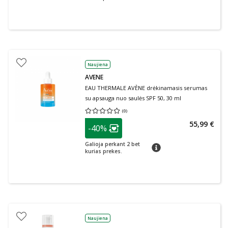
Naujiena
AVENE
EAU THERMALE AVÈNE drėkinamasis serumas
su apsauga nuo saulės SPF 50, 30 ml
(
0
)
Vidutinis įvertinimas 0.00
Įvertinimų skaičius 0
patarimas
55,99 €
-40%
Lojalumo klubo narių nuolaida
:
Galioja perkant 2 bet
patarimas
kurias prekes.
Naujiena