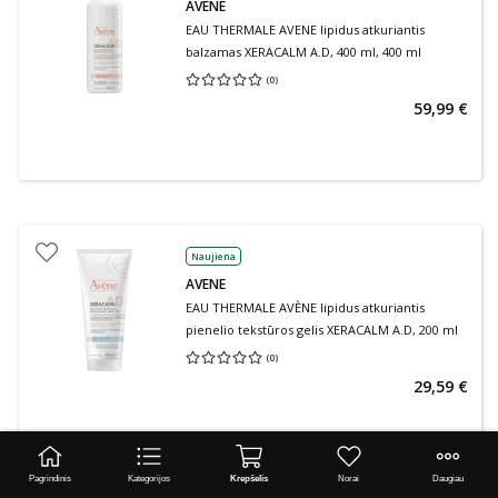
AVENE
EAU THERMALE AVENE lipidus atkuriantis
balzamas XERACALM A.D, 400 ml, 400 ml
(
0
)
Vidutinis įvertinimas 0.00
Įvertinimų skaičius 0
59,99 €
Naujiena
AVENE
EAU THERMALE AVÈNE lipidus atkuriantis
pienelio tekstūros gelis XERACALM A.D, 200 ml
(
0
)
Vidutinis įvertinimas 0.00
Įvertinimų skaičius 0
29,59 €
Pagrindinis
Kategorijos
Krepšelis
Norai
Daugiau