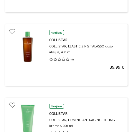
Naujiena
COLLISTAR
COLLISTAR, ELASTICIZING TALASSO dušo
aliejus, 400 ml
(
0
)
Vidutinis įvertinimas 0.00
Įvertinimų skaičius 0
39,99 €
Naujiena
COLLISTAR
COLLISTAR, FIRMING ANTI-AGING LIFTING
kremas, 200 ml