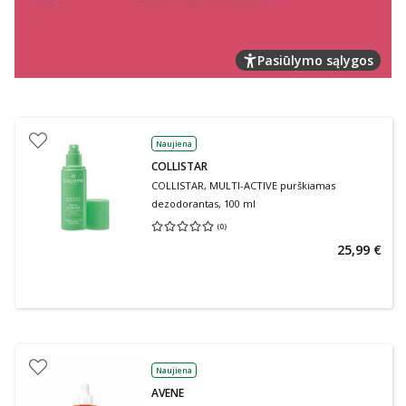
Pasiūlymo sąlygos
Naujiena
COLLISTAR
COLLISTAR, MULTI-ACTIVE purškiamas
dezodorantas, 100 ml
(
0
)
Vidutinis įvertinimas 0.00
Įvertinimų skaičius 0
25,99 €
Naujiena
AVENE