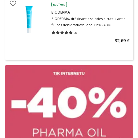
Naujiena
BIODERMA
BIODERMA, drėkinantis spindesio suteikiantis
fluidas dehidratuotai odai HYDRABIO
PERFECTEUR SPF30, 40 ml
(
1
)
Vidutinis įvertinimas 5.00
Įvertinimų skaičius 1
32,69 €