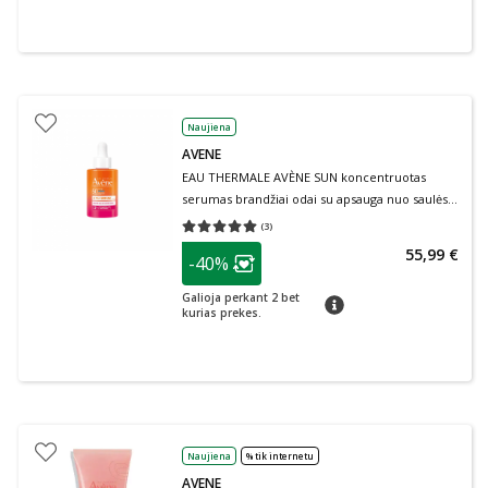
Naujiena
AVENE
EAU THERMALE AVÈNE SUN koncentruotas
serumas brandžiai odai su apsauga nuo saulės
SPF 50, 30 ml
(
3
)
Vidutinis įvertinimas 5.00
Įvertinimų skaičius 3
patarimas
55,99 €
-40%
Lojalumo klubo narių nuolaida
:
Galioja perkant 2 bet
patarimas
kurias prekes.
Naujiena
% tik internetu
AVENE