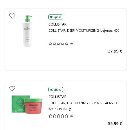
Naujiena
COLLISTAR
COLLISTAR, DEEP MOISTURIZING losjonas, 400
ml
(
0
)
Vidutinis įvertinimas 0.00
Įvertinimų skaičius 0
37,99 €
Naujiena
COLLISTAR
COLLISTAR, ELASTICIZING FIRMING TALASSO
šveitiklis, 600 g
(
0
)
Vidutinis įvertinimas 0.00
Įvertinimų skaičius 0
55,99 €