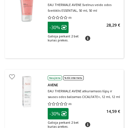
EAU THERMALE AVENE švelnus veido odos
šveitiklis ESSENTIAL, 50 ml, 50 ml
(
0
)
Vidutinis įvertinimas 0.00
Įvertinimų skaičius 0
patarimas
28,29 €
-30%
Lojalumo klubo narių nuolaida
:
Galioja perkant 2 bet
patarimas
kurias prekes.
Naujiena
% tik internetu
AVENE
EAU THERMALE AVENE atkuriamasis lūpų ir
sausos odos balzamas CICALFATE+, 12 ml, 12 ml
(
0
)
Vidutinis įvertinimas 0.00
Įvertinimų skaičius 0
patarimas
14,59 €
-30%
Lojalumo klubo narių nuolaida
:
Galioja perkant 2 bet
patarimas
kurias prekes.