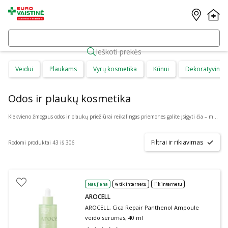
Ieškoti prekės
Veidui
Plaukams
Vyrų kosmetika
Kūnui
Dekoratyvinė 
Odos ir plaukų kosmetika
Kiekvieno žmogaus odos ir plaukų priežiūrai reikalingas priemones galite įsigyti čia – mūsų internetinėje vaistinėje. Veido, kūno odai, plaukams ar konkrečioms problemoms skirti produktai – gausus asortimentas iš Lietuvos ir garsiausių užsienio gamintojų – tik dalis privalumų, ką gali pasiūlyti mūsų internetinė vaistinė.
Filtrai ir rikiavimas
Rodomi produktai 43 iš 306
Naujiena
% tik internetu
Tik internetu
AROCELL
AROCELL, Cica Repair Panthenol Ampoule
veido serumas, 40 ml