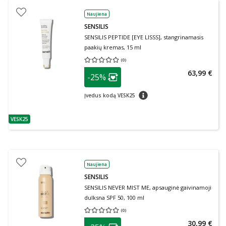
Naujiena
SENSILIS
SENSILIS PEPTIDE [EYE LISSS], stangrinamasis
paakių kremas, 15 ml
(
0
)
Vidutinis įvertinimas 0.00
Įvertinimų skaičius 0
patarimas
63,99 €
-25%
Lojalumo klubo narių nuolaida
:
patarimas
Įvedus kodą VESK25
VESK25
patarimas
Naujiena
SENSILIS
SENSILIS NEVER MIST ME, apsauginė gaivinamoji
dulksna SPF 50, 100 ml
(
0
)
Vidutinis įvertinimas 0.00
Įvertinimų skaičius 0
patarimas
30,99 €