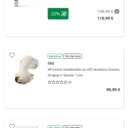
patarimas
149,99 €
-20%
patari
Įprasta
Lojalumo klubo narių nuolaida
:
119,99 €
Naujiena
Tik internetu
SKG
SKG kelio masažuoklis su LED raudonos šviesos
terapija ir šiluma, 1 vnt.
(
0
)
Vidutinis įvertinimas 0.00
Įvertinimų skaičius 0
99,99 €
Naujiena
Tik internetu