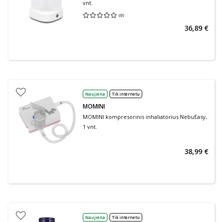
vnt.
(
0
)
Vidutinis įvertinimas 0.00
Įvertinimų skaičius 0
36,89 €
Naujiena
Tik internetu
MOMINI
MOMINI kompresorinis inhaliatorius NebuEasy,
1 vnt.
38,99 €
Naujiena
Tik internetu