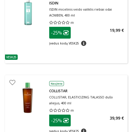
ISDIN
ISDIN micelinis veido valiklis riebiai odai
ACNIBEN, 400 ml
(
0
)
Vidutinis įvertinimas 0.00
Įvertinimų skaičius 0
patarimas
19,99 €
-25%
Lojalumo klubo narių nuolaida
:
patarimas
Įvedus kodą VESK25
VESK25
patarimas
Naujiena
COLLISTAR
COLLISTAR, ELASTICIZING TALASSO dušo
aliejus, 400 ml
(
0
)
Vidutinis įvertinimas 0.00
Įvertinimų skaičius 0
patarimas
39,99 €
-25%
Lojalumo klubo narių nuolaida
:
patarimas
Įvedus kodą VESK25