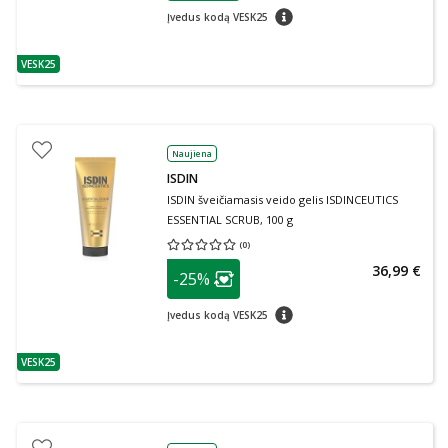
patarimas
Įvedus kodą VESK25
VESK25
patarimas
Naujiena
ISDIN
ISDIN šveičiamasis veido gelis ISDINCEUTICS
ESSENTIAL SCRUB, 100 g
(
0
)
Vidutinis įvertinimas 0.00
Įvertinimų skaičius 0
patarimas
36,99 €
-25%
Lojalumo klubo narių nuolaida
:
patarimas
Įvedus kodą VESK25
VESK25
patarimas