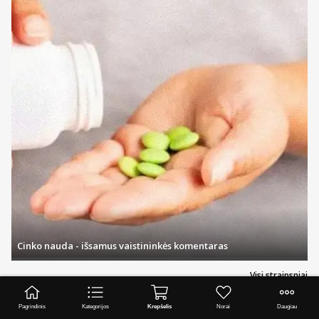
Cinko nauda - išsamus vaistininkės komentaras
Visi straipsniai
Pagrindinis
Kategorijos
Krepšelis
Norai
Daugiau