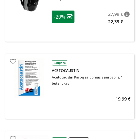
patarimas
27,99 €
-20%
patari
Įprasta
Lojalumo klubo narių nuolaida
:
22,39 €
Naujiena
ACETOCAUSTIN
Acetocaustin Karpų šaldomasis aerozolis, 1
buteliukas
19,99 €