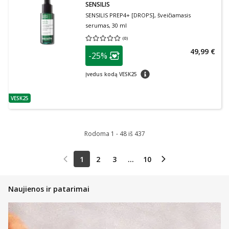
SENSILIS
SENSILIS PREP4+ [DROPS], šveičiamasis
serumas, 30 ml
(
0
)
Vidutinis įvertinimas 0.00
Įvertinimų skaičius 0
patarimas
49,99 €
-25%
Lojalumo klubo narių nuolaida
:
patarimas
Įvedus kodą VESK25
VESK25
patarimas
Rodoma 1 - 48 iš 437
1
2
3
...
10
Naujienos ir patarimai