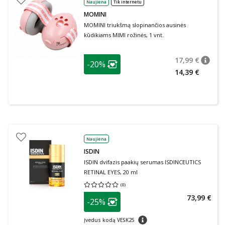
Naujiena
Tik internetu
MOMINI
MOMINI triukšmą slopinančios ausinės
kūdikiams MIMI rožinės, 1 vnt.
patarimas
17,99 €
-20%
patari
Įprasta
Lojalumo klubo narių nuolaida
:
14,39 €
Naujiena
ISDIN
ISDIN dvifazis paakių serumas ISDINCEUTICS
RETINAL EYES, 20 ml
(
0
)
Vidutinis įvertinimas 0.00
Įvertinimų skaičius 0
patarimas
73,99 €
-25%
Lojalumo klubo narių nuolaida
:
patarimas
Įvedus kodą VESK25