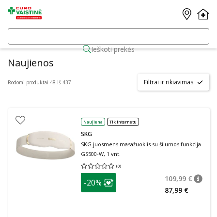
Ieškoti prekės
Naujienos
Filtrai ir rikiavimas
Rodomi produktai 48 iš 437
Naujiena
Tik internetu
SKG
SKG juosmens masažuoklis su šilumos funkcija
GS500-W, 1 vnt.
(
0
)
Vidutinis įvertinimas 0.00
Įvertinimų skaičius 0
patarimas
109,99 €
-20%
patari
Įprasta
Lojalumo klubo narių nuolaida
:
87,99 €