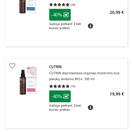
(
24
)
Vidutinis įvertinimas 4.96
Įvertinimų skaičius 24
patarimas
20,99 €
-40%
Lojalumo klubo narių nuolaida
:
Galioja perkant 2 bet
patarimas
kurias prekes.
CUTRIN
CUTRIN stiprinamasis losjonas moterims nuo
plaukų slinkimo BIO+, 100 ml
(
18
)
Vidutinis įvertinimas 5.00
Įvertinimų skaičius 18
patarimas
19,99 €
-40%
Lojalumo klubo narių nuolaida
:
Galioja perkant 2 bet
patarimas
kurias prekes.