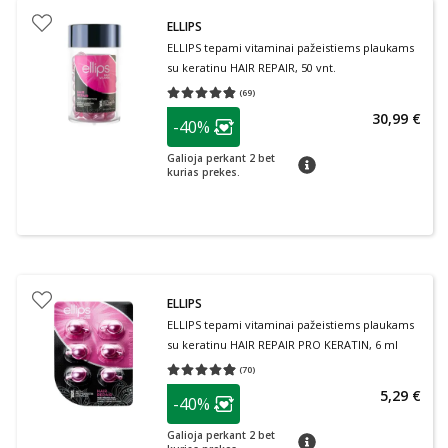
ELLIPS
ELLIPS tepami vitaminai pažeistiems plaukams
su keratinu HAIR REPAIR, 50 vnt.
(
69
)
Vidutinis įvertinimas 4.81
Įvertinimų skaičius 69
patarimas
30,99 €
-40%
Lojalumo klubo narių nuolaida
:
Galioja perkant 2 bet
patarimas
kurias prekes.
ELLIPS
ELLIPS tepami vitaminai pažeistiems plaukams
su keratinu HAIR REPAIR PRO KERATIN, 6 ml
(
70
)
Vidutinis įvertinimas 4.91
Įvertinimų skaičius 70
patarimas
5,29 €
-40%
Lojalumo klubo narių nuolaida
:
Galioja perkant 2 bet
patarimas