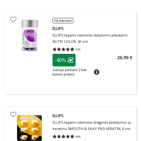
Tik internetu
ELLIPS
ELLIPS tepami vitaminai dažytiems plaukams
NUTRI COLOR, 50 vnt.
(
23
)
Vidutinis įvertinimas 4.87
Įvertinimų skaičius 23
patarimas
26,99 €
-40%
Lojalumo klubo narių nuolaida
:
Galioja perkant 2 bet
patarimas
kurias prekes.
ELLIPS
ELLIPS tepami vitaminai drėgmės atstatymui su
keratinu SMOOTH & SILKY PRO KERATIN, 6 vnt.
(
89
)
Vidutinis įvertinimas 4.83
Įvertinimų skaičius 89