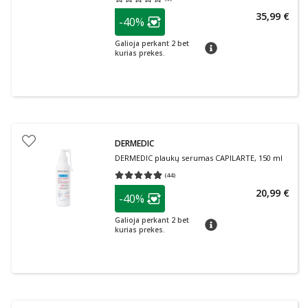
Vidutinis įvertinimas 0.00
Įvertinimų skaičius 0
patarimas
35,99 €
-40%
Lojalumo klubo narių nuolaida
:
Galioja perkant 2 bet
patarimas
kurias prekes.
DERMEDIC
DERMEDIC plaukų serumas CAPILARTE, 150 ml
(
44
)
Vidutinis įvertinimas 4.84
Įvertinimų skaičius 44
patarimas
20,99 €
-40%
Lojalumo klubo narių nuolaida
:
Galioja perkant 2 bet
patarimas
kurias prekes.