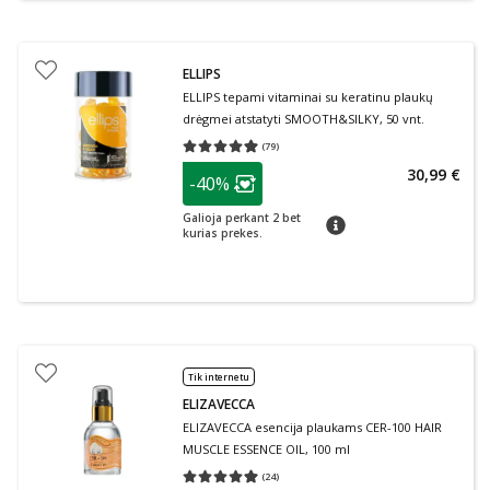
ELLIPS
ELLIPS tepami vitaminai su keratinu plaukų
drėgmei atstatyti SMOOTH&SILKY, 50 vnt.
(
79
)
Vidutinis įvertinimas 4.96
Įvertinimų skaičius 79
patarimas
30,99 €
-40%
Lojalumo klubo narių nuolaida
:
Galioja perkant 2 bet
patarimas
kurias prekes.
Tik internetu
ELIZAVECCA
ELIZAVECCA esencija plaukams CER-100 HAIR
MUSCLE ESSENCE OIL, 100 ml
(
24
)
Vidutinis įvertinimas 4.96
Įvertinimų skaičius 24