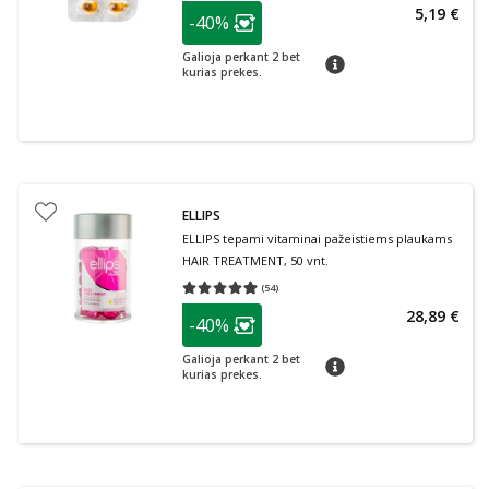
patarimas
5,19 €
-40%
Lojalumo klubo narių nuolaida
:
Galioja perkant 2 bet
patarimas
kurias prekes.
ELLIPS
ELLIPS tepami vitaminai pažeistiems plaukams
HAIR TREATMENT, 50 vnt.
(
54
)
Vidutinis įvertinimas 4.94
Įvertinimų skaičius 54
patarimas
28,89 €
-40%
Lojalumo klubo narių nuolaida
:
Galioja perkant 2 bet
patarimas
kurias prekes.