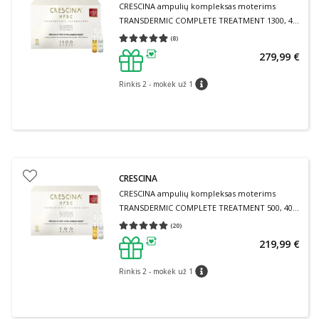
CRESCINA ampulių kompleksas moterims
TRANSDERMIC COMPLETE TREATMENT 1300, 40
ampulių
(
8
)
Vidutinis įvertinimas 4.88
Įvertinimų skaičius 8
279,99 €
patarimas
Rinkis 2 - mokėk už 1
patarimas
CRESCINA
CRESCINA ampulių kompleksas moterims
TRANSDERMIC COMPLETE TREATMENT 500, 40
ampulių
(
20
)
Vidutinis įvertinimas 5.00
Įvertinimų skaičius 20
219,99 €
patarimas
Rinkis 2 - mokėk už 1
patarimas