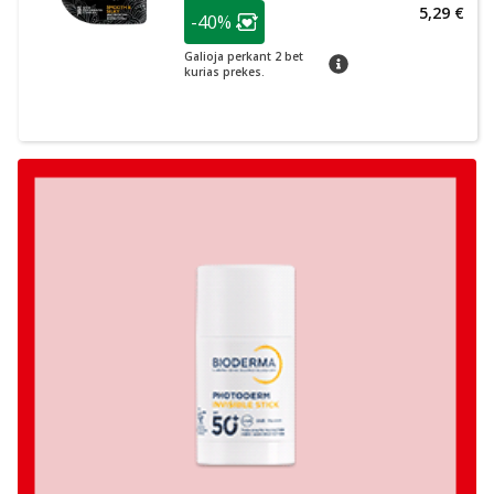
patarimas
5,29 €
-40%
Lojalumo klubo narių nuolaida
:
Galioja perkant 2 bet
patarimas
kurias prekes.