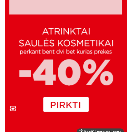
Pasiūlymo sąlygos