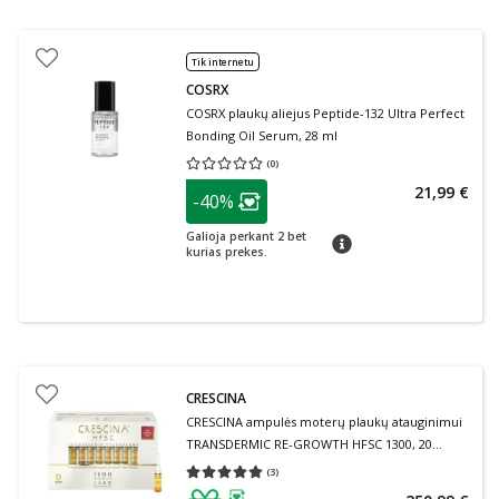
Tik internetu
COSRX
COSRX plaukų aliejus Peptide-132 Ultra Perfect
Bonding Oil Serum, 28 ml
(
0
)
Vidutinis įvertinimas 0.00
Įvertinimų skaičius 0
patarimas
21,99 €
-40%
Lojalumo klubo narių nuolaida
:
Galioja perkant 2 bet
patarimas
kurias prekes.
CRESCINA
CRESCINA ampulės moterų plaukų atauginimui
TRANSDERMIC RE-GROWTH HFSC 1300, 20
ampulių
(
3
)
Vidutinis įvertinimas 5.00
Įvertinimų skaičius 3