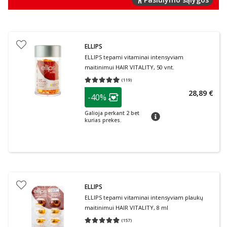
ELLIPS
ELLIPS tepami vitaminai intensyviam
maitinimui HAIR VITALITY, 50 vnt.
(
119
)
Vidutinis įvertinimas 4.92
Įvertinimų skaičius 119
patarimas
28,89 €
-40%
Lojalumo klubo narių nuolaida
:
Galioja perkant 2 bet
patarimas
kurias prekes.
ELLIPS
ELLIPS tepami vitaminai intensyviam plaukų
maitinimui HAIR VITALITY, 8 ml
(
157
)
Vidutinis įvertinimas 4.87
Įvertinimų skaičius 157