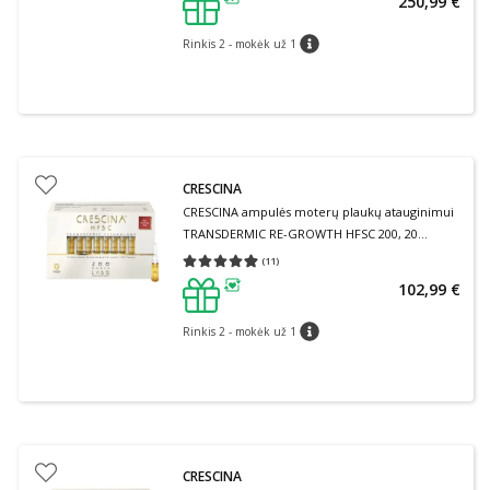
250,99 €
patarimas
Rinkis 2 - mokėk už 1
patarimas
CRESCINA
CRESCINA ampulės moterų plaukų atauginimui
TRANSDERMIC RE-GROWTH HFSC 200, 20
ampulių
(
11
)
Vidutinis įvertinimas 4.91
Įvertinimų skaičius 11
102,99 €
patarimas
Rinkis 2 - mokėk už 1
patarimas
CRESCINA