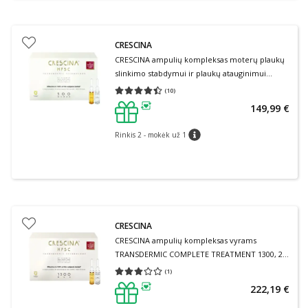
CRESCINA
CRESCINA ampulių kompleksas moterų plaukų
slinkimo stabdymui ir plaukų atauginimui
TRANSDERMIC COMPLETE TREATMENT HFSC
(
10
)
Vidutinis įvertinimas 4.40
Įvertinimų skaičius 10
500 (10 + 10), 20 ampulių
149,99 €
patarimas
Rinkis 2 - mokėk už 1
patarimas
CRESCINA
CRESCINA ampulių kompleksas vyrams
TRANSDERMIC COMPLETE TREATMENT 1300, 20
ampulių
(
1
)
Vidutinis įvertinimas 3.00
Įvertinimų skaičius 1
222,19 €
patarimas