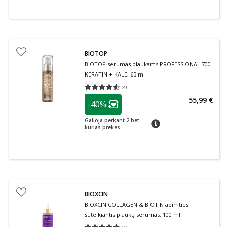
BIOTOP
BIOTOP serumas plaukams PROFESSIONAL 700
KERATIN + KALE, 65 ml
(
4
)
Vidutinis įvertinimas 4.50
Įvertinimų skaičius 4
patarimas
55,99 €
-40%
Lojalumo klubo narių nuolaida
:
Galioja perkant 2 bet
patarimas
kurias prekes.
BIOXCIN
BIOXCIN COLLAGEN & BIOTIN apimties
suteikiantis plaukų serumas, 100 ml