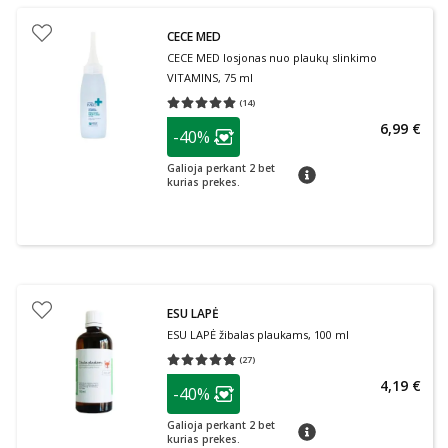
CECE MED
CECE MED losjonas nuo plaukų slinkimo
VITAMINS, 75 ml
(
14
)
Vidutinis įvertinimas 5.00
Įvertinimų skaičius 14
patarimas
6,99 €
-40%
Lojalumo klubo narių nuolaida
:
Galioja perkant 2 bet
patarimas
kurias prekes.
ESU LAPĖ
ESU LAPĖ žibalas plaukams, 100 ml
(
27
)
Vidutinis įvertinimas 4.89
Įvertinimų skaičius 27
patarimas
4,19 €
-40%
Lojalumo klubo narių nuolaida
:
Galioja perkant 2 bet
patarimas
kurias prekes.