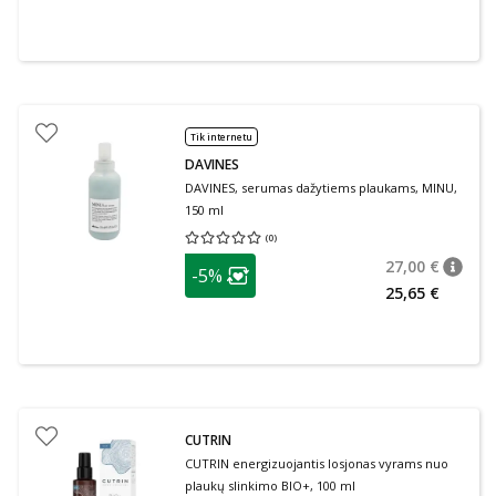
Tik internetu
DAVINES
DAVINES, serumas dažytiems plaukams, MINU,
150 ml
(
0
)
Vidutinis įvertinimas 0.00
Įvertinimų skaičius 0
patarimas
27,00 €
-5%
patari
Įprasta
Lojalumo klubo narių nuolaida
:
25,65 €
CUTRIN
CUTRIN energizuojantis losjonas vyrams nuo
plaukų slinkimo BIO+, 100 ml