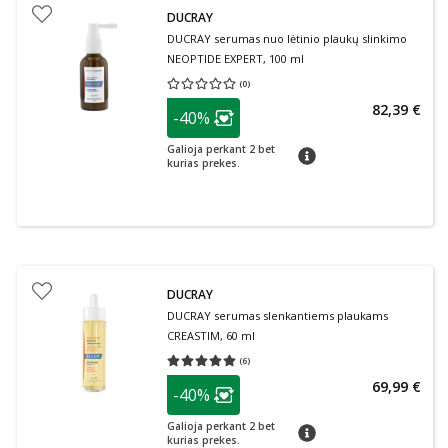
DUCRAY
DUCRAY serumas nuo lėtinio plaukų slinkimo
NEOPTIDE EXPERT, 100 ml
(
0
)
Vidutinis įvertinimas 0.00
Įvertinimų skaičius 0
patarimas
82,39 €
-40%
Lojalumo klubo narių nuolaida
:
Galioja perkant 2 bet
patarimas
kurias prekes.
DUCRAY
DUCRAY serumas slenkantiems plaukams
CREASTIM, 60 ml
(
6
)
Vidutinis įvertinimas 5.00
Įvertinimų skaičius 6
patarimas
69,99 €
-40%
Lojalumo klubo narių nuolaida
:
Galioja perkant 2 bet
patarimas
kurias prekes.