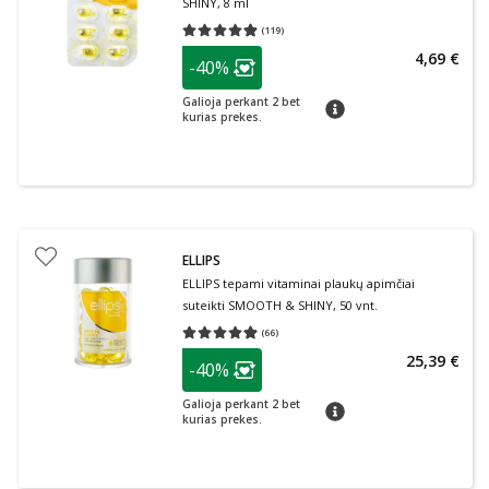
SHINY, 8 ml
(
119
)
Vidutinis įvertinimas 4.87
Įvertinimų skaičius 119
patarimas
4,69 €
-40%
Lojalumo klubo narių nuolaida
:
Galioja perkant 2 bet
patarimas
kurias prekes.
ELLIPS
ELLIPS tepami vitaminai plaukų apimčiai
suteikti SMOOTH & SHINY, 50 vnt.
(
66
)
Vidutinis įvertinimas 4.89
Įvertinimų skaičius 66
patarimas
25,39 €
-40%
Lojalumo klubo narių nuolaida
:
Galioja perkant 2 bet
patarimas
kurias prekes.