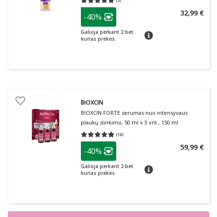
(
3
)
Vidutinis įvertinimas 5.00
Įvertinimų skaičius 3
patarimas
32,99 €
-40%
Lojalumo klubo narių nuolaida
:
Galioja perkant 2 bet
patarimas
kurias prekes.
BIOXCIN
BIOXCIN FORTE serumas nuo intensyvaus
plaukų slinkimo, 50 ml x 3 vnt., 150 ml
(
18
)
Vidutinis įvertinimas 4.83
Įvertinimų skaičius 18
patarimas
59,99 €
-40%
Lojalumo klubo narių nuolaida
:
Galioja perkant 2 bet
patarimas
kurias prekes.