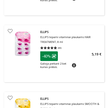
kurias prekes.
ELLIPS
ELLIPS tepami vitaminai plaukams HAIR
TREATMENT, 8 ml
(
80
)
Vidutinis įvertinimas 4.91
Įvertinimų skaičius 80
patarimas
5,19 €
-40%
Lojalumo klubo narių nuolaida
:
Galioja perkant 2 bet
patarimas
kurias prekes.
ELLIPS
ELLIPS tepami vitaminai plaukams SMOOTH &