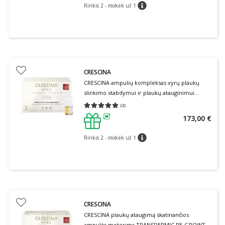
Rinkis 2 - mokėk už 1
patarimas
CRESCINA
CRESCINA ampulių kompleksas vyrų plaukų
slinkimo stabdymui ir plaukų atauginimui
TRANSDERMIC COMPLETE TREATMENT HFSC
(
2
)
Vidutinis įvertinimas 5.00
Įvertinimų skaičius 2
500 (10 + 10), 20 ampulių
173,00 €
patarimas
Rinkis 2 - mokėk už 1
patarimas
CRESCINA
CRESCINA plaukų ataugimą skatinančios
ampulės moterims TRANSDERMIC RE-GROWTH