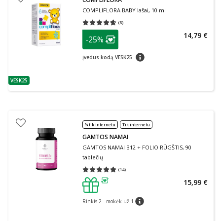
COMPLIFLORA BABY lašai, 10 ml
(
8
)
Vidutinis įvertinimas 4.63
Įvertinimų skaičius 8
patarimas
14,79 €
-25%
Lojalumo klubo narių nuolaida
:
patarimas
Įvedus kodą VESK25
VESK25
patarimas
% tik internetu
Tik internetu
GAMTOS NAMAI
GAMTOS NAMAI B12 + FOLIO RŪGŠTIS, 90
tablečių
(
14
)
Vidutinis įvertinimas 5.00
Įvertinimų skaičius 14
15,99 €
patarimas
Rinkis 2 - mokėk už 1
patarimas