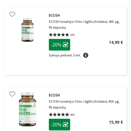
ECOSH
ECOSH bioaktyvi folio rūgštis (foliatas), 400 µg,
90 kapsulių
(
29
)
Vidutinis įvertinimas 5.00
Įvertinimų skaičius 29
patarimas
14,99 €
-20%
Lojalumo klubo narių nuolaida
:
patarimas
Galioja perkant 2 vnt.
ECOSH
ECOSH bioaktyvi folio rūgštis (foliatas), 800 µg,
90 kapsulių
(
86
)
Vidutinis įvertinimas 4.99
Įvertinimų skaičius 86
patarimas
15,99 €
-20%
Lojalumo klubo narių nuolaida
: