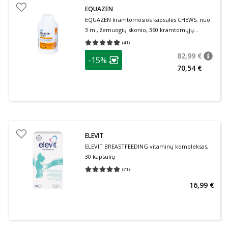
EQUAZEN
EQUAZEN kramtomosios kapsulės CHEWS, nuo
3 m., žemuogių skonio, 360 kramtomųjų
tablečių
(
41
)
Vidutinis įvertinimas 4.95
Įvertinimų skaičius 41
patarimas
82,99 €
-15%
patari
Įprasta
Lojalumo klubo narių nuolaida
:
70,54 €
ELEVIT
ELEVIT BREASTFEEDING vitaminų kompleksas,
30 kapsulių
(
71
)
Vidutinis įvertinimas 5.00
Įvertinimų skaičius 71
16,99 €