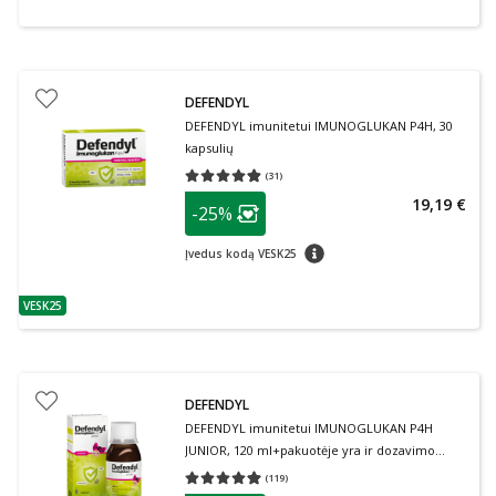
DEFENDYL
DEFENDYL imunitetui IMUNOGLUKAN P4H, 30
kapsulių
(
31
)
Vidutinis įvertinimas 4.84
Įvertinimų skaičius 31
patarimas
19,19 €
-25%
Lojalumo klubo narių nuolaida
:
patarimas
Įvedus kodą VESK25
VESK25
patarimas
DEFENDYL
DEFENDYL imunitetui IMUNOGLUKAN P4H
JUNIOR, 120 ml+pakuotėje yra ir dozavimo
taurelė
(
119
)
Vidutinis įvertinimas 4.92
Įvertinimų skaičius 119