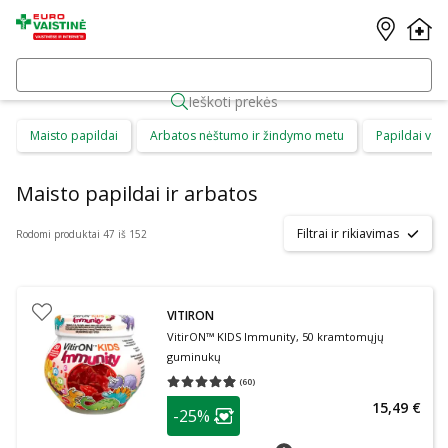
Ieškoti prekės
Maisto papildai
Arbatos nėštumo ir žindymo metu
Papildai vai
Maisto papildai ir arbatos
Filtrai ir rikiavimas
Rodomi produktai 47 iš 152
VITIRON
VitirON™ KIDS Immunity, 50 kramtomųjų
guminukų
(
60
)
Vidutinis įvertinimas 4.98
Įvertinimų skaičius 60
patarimas
15,49 €
-25%
Lojalumo klubo narių nuolaida
:
patarimas