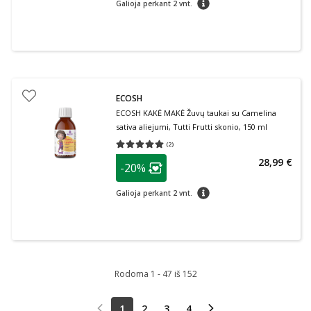
Galioja perkant 2 vnt.
ECOSH
ECOSH KAKĖ MAKĖ Žuvų taukai su Camelina
sativa aliejumi, Tutti Frutti skonio, 150 ml
(
2
)
Vidutinis įvertinimas 5.00
Įvertinimų skaičius 2
patarimas
28,99 €
-20%
Lojalumo klubo narių nuolaida
:
patarimas
Galioja perkant 2 vnt.
Rodoma 1 - 47 iš 152
1
2
3
4