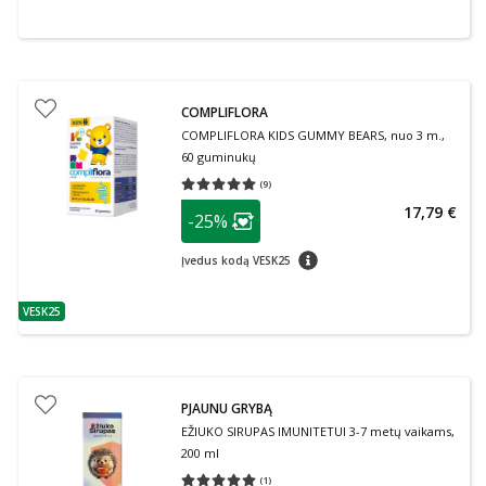
COMPLIFLORA
COMPLIFLORA KIDS GUMMY BEARS, nuo 3 m.,
60 guminukų
(
9
)
Vidutinis įvertinimas 5.00
Įvertinimų skaičius 9
patarimas
17,79 €
-25%
Lojalumo klubo narių nuolaida
:
patarimas
Įvedus kodą VESK25
VESK25
patarimas
PJAUNU GRYBĄ
EŽIUKO SIRUPAS IMUNITETUI 3-7 metų vaikams,
200 ml
(
1
)
Vidutinis įvertinimas 5.00
Įvertinimų skaičius 1