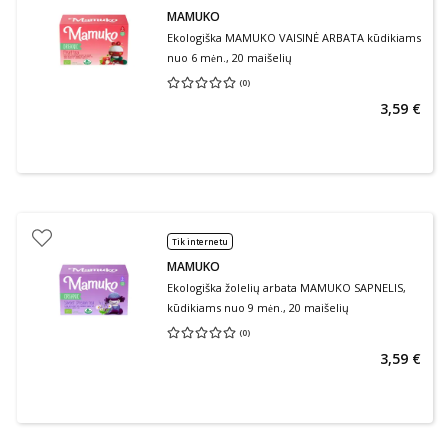
MAMUKO
Ekologiška MAMUKO VAISINĖ ARBATA kūdikiams
nuo 6 mėn., 20 maišelių
(
0
)
Vidutinis įvertinimas 0.00
Įvertinimų skaičius 0
3,59 €
Tik internetu
MAMUKO
Ekologiška žolelių arbata MAMUKO SAPNELIS,
kūdikiams nuo 9 mėn., 20 maišelių
(
0
)
Vidutinis įvertinimas 0.00
Įvertinimų skaičius 0
3,59 €