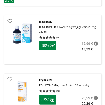
VESK25
patarimas
BLUEIRON
BLUEIRON PREGNANCY skystoji geležis, 25 mg,
250 ml
(
9
)
Vidutinis įvertinimas 5.00
Įvertinimų skaičius 9
patarimas
19,99 €
-30%
patari
Įprasta
Lojalumo klubo narių nuolaida
:
13,99 €
EQUAZEN
EQUAZEN BABY, nuo 6 mėn., 30 kapsulių
(
27
)
Vidutinis įvertinimas 4.89
Įvertinimų skaičius 27
patarimas
23,99 €
-15%
patari
Įprasta
Lojalumo klubo narių nuolaida
:
20,39 €