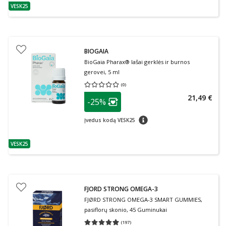
VESK25
patarimas
BIOGAIA
BioGaia Pharax® lašai gerklės ir burnos
gerovei, 5 ml
(
0
)
Vidutinis įvertinimas 0.00
Įvertinimų skaičius 0
patarimas
21,49 €
-25%
Lojalumo klubo narių nuolaida
:
patarimas
Įvedus kodą VESK25
VESK25
patarimas
FJORD STRONG OMEGA-3
FJØRD STRONG OMEGA-3 SMART GUMMIES,
pasiflorų skonio, 45 Guminukai
(
197
)
Vidutinis įvertinimas 4.98
Įvertinimų skaičius 197