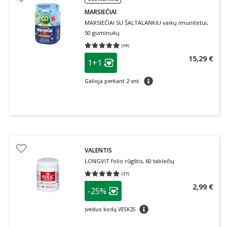
MARSIEČIAI
MARSIEČIAI SU ŠALTALANKIU vaikų imunitetui,
50 guminukų
(
39
)
Vidutinis įvertinimas 4.92
Įvertinimų skaičius 39
patarimas
15,29 €
1+1
Lojalumo klubo narių nuolaida
:
patarimas
Galioja perkant 2 vnt.
VALENTIS
LONGVIT folio rūgštis, 60 tablečių
(
37
)
Vidutinis įvertinimas 4.97
Įvertinimų skaičius 37
patarimas
2,99 €
-25%
Lojalumo klubo narių nuolaida
:
patarimas
Įvedus kodą VESK25