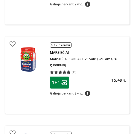
patarimas
Galioja perkant 2 vnt.
% tik internetu
MARSIEČIAI
MARSIEČIAI BONEACTIVE vaikų kaulams, 50
guminukų
(
31
)
Vidutinis įvertinimas 4.90
Įvertinimų skaičius 31
patarimas
15,49 €
1+1
Lojalumo klubo narių nuolaida
:
patarimas
Galioja perkant 2 vnt.