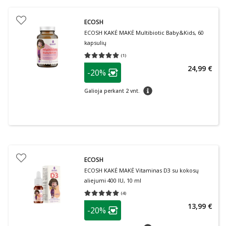
ECOSH
ECOSH KAKĖ MAKĖ Multibiotic Baby&Kids, 60
kapsulių
(
1
)
Vidutinis įvertinimas 5.00
Įvertinimų skaičius 1
patarimas
24,99 €
-20%
Lojalumo klubo narių nuolaida
:
patarimas
Galioja perkant 2 vnt.
ECOSH
ECOSH KAKĖ MAKĖ Vitaminas D3 su kokosų
aliejumi 400 IU, 10 ml
(
4
)
Vidutinis įvertinimas 5.00
Įvertinimų skaičius 4
patarimas
13,99 €
-20%
Lojalumo klubo narių nuolaida
:
patarimas