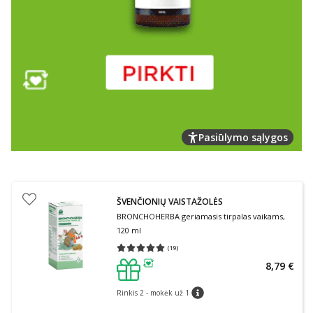
Pasiūlymo sąlygos
ŠVENČIONIŲ VAISTAŽOLĖS
BRONCHOHERBA geriamasis tirpalas vaikams,
120 ml
(
19
)
Vidutinis įvertinimas 5.00
Įvertinimų skaičius 19
8,79 €
patarimas
Rinkis 2 - mokėk už 1
patarimas