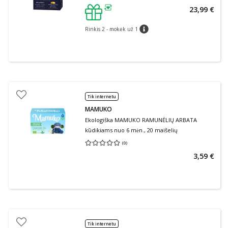
23,99 €
patarimas
Rinkis 2 - mokėk už 1
patarimas
Tik internetu
MAMUKO
Ekologiška MAMUKO RAMUNĖLIŲ ARBATA
kūdikiams nuo 6 mėn., 20 maišelių
(
0
)
Vidutinis įvertinimas 0.00
Įvertinimų skaičius 0
3,59 €
Tik internetu