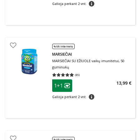
patarimas
Galioja perkant 2 vnt.
% tik internetu
MARSIEČIAI
MARSIEČIAI SU EŽIUOLE vaikų imunitetui, 50
guminukų
(
85
)
Vidutinis įvertinimas 4.95
Įvertinimų skaičius 85
patarimas
13,99 €
1+1
Lojalumo klubo narių nuolaida
:
patarimas
Galioja perkant 2 vnt.
% tik internetu