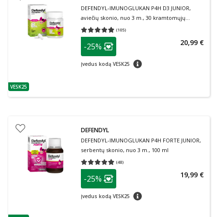
DEFENDYL-IMUNOGLUKAN P4H D3 JUNIOR,
aviečių skonio, nuo 3 m., 30 kramtomųjų
tablečių
(
105
)
Vidutinis įvertinimas 4.91
Įvertinimų skaičius 105
patarimas
20,99 €
-25%
Lojalumo klubo narių nuolaida
:
patarimas
Įvedus kodą VESK25
VESK25
patarimas
DEFENDYL
DEFENDYL-IMUNOGLUKAN P4H FORTE JUNIOR,
serbentų skonio, nuo 3 m., 100 ml
(
48
)
Vidutinis įvertinimas 4.92
Įvertinimų skaičius 48
patarimas
19,99 €
-25%
Lojalumo klubo narių nuolaida
:
patarimas
Įvedus kodą VESK25