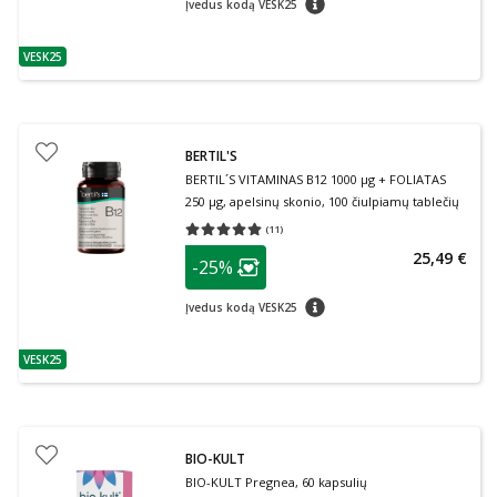
Įvedus kodą VESK25
VESK25
patarimas
BERTIL'S
BERTIL´S VITAMINAS B12 1000 µg + FOLIATAS
250 µg, apelsinų skonio, 100 čiulpiamų tablečių
(
11
)
Vidutinis įvertinimas 5.00
Įvertinimų skaičius 11
patarimas
25,49 €
-25%
Lojalumo klubo narių nuolaida
:
patarimas
Įvedus kodą VESK25
VESK25
patarimas
BIO-KULT
BIO-KULT Pregnea, 60 kapsulių