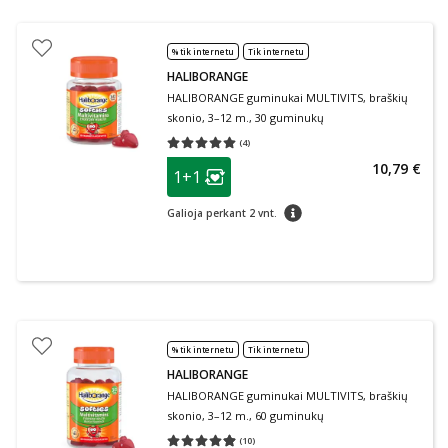
% tik internetu
Tik internetu
HALIBORANGE
HALIBORANGE guminukai MULTIVITS, braškių
skonio, 3–12 m., 30 guminukų
(
4
)
Vidutinis įvertinimas 5.00
Įvertinimų skaičius 4
patarimas
10,79 €
1+1
Lojalumo klubo narių nuolaida
:
patarimas
Galioja perkant 2 vnt.
% tik internetu
Tik internetu
HALIBORANGE
HALIBORANGE guminukai MULTIVITS, braškių
skonio, 3–12 m., 60 guminukų
(
10
)
Vidutinis įvertinimas 4.90
Įvertinimų skaičius 10