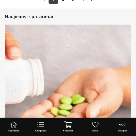
Naujienos ir patarimai
Pagrindinis
Kategorijos
Krepšelis
Norai
Daugiau