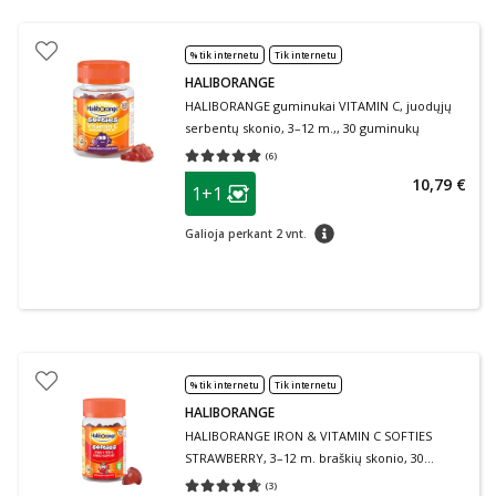
% tik internetu
Tik internetu
HALIBORANGE
HALIBORANGE guminukai VITAMIN C, juodųjų
serbentų skonio, 3–12 m.,, 30 guminukų
(
6
)
Vidutinis įvertinimas 4.83
Įvertinimų skaičius 6
patarimas
10,79 €
1+1
Lojalumo klubo narių nuolaida
:
patarimas
Galioja perkant 2 vnt.
% tik internetu
Tik internetu
HALIBORANGE
HALIBORANGE IRON & VITAMIN C SOFTIES
STRAWBERRY, 3–12 m. braškių skonio, 30
guminukų
(
3
)
Vidutinis įvertinimas 4.67
Įvertinimų skaičius 3