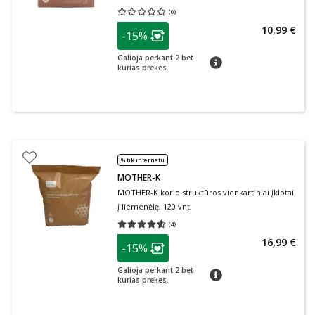
(
0
)
Vidutinis įvertinimas 0.00
Įvertinimų skaičius 0
patarimas
10,99 €
-15%
Lojalumo klubo narių nuolaida
:
Galioja perkant 2 bet
patarimas
kurias prekes.
% tik internetu
MOTHER-K
MOTHER-K korio struktūros vienkartiniai įklotai
į liemenėlę, 120 vnt.
(
4
)
Vidutinis įvertinimas 4.50
Įvertinimų skaičius 4
patarimas
16,99 €
-15%
Lojalumo klubo narių nuolaida
:
Galioja perkant 2 bet
patarimas
kurias prekes.