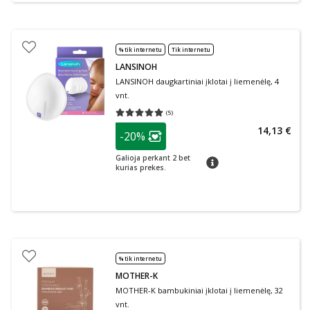
% tik internetu
Tik internetu
LANSINOH
LANSINOH daugkartiniai įklotai į liemenėlę, 4
vnt.
(
5
)
Vidutinis įvertinimas 5.00
Įvertinimų skaičius 5
patarimas
14,13 €
-20%
Lojalumo klubo narių nuolaida
:
Galioja perkant 2 bet
patarimas
kurias prekes.
% tik internetu
MOTHER-K
MOTHER-K bambukiniai įklotai į liemenėlę, 32
vnt.