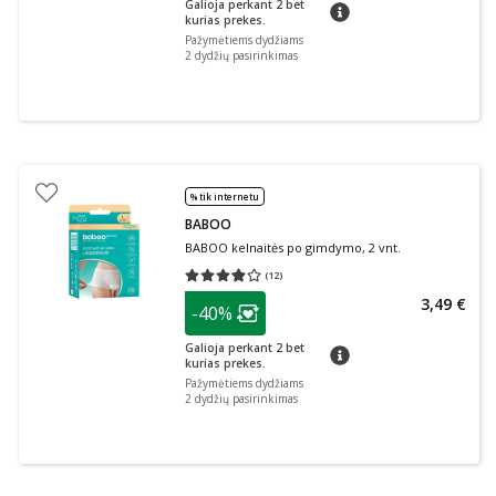
Galioja perkant 2 bet
patarimas
kurias prekes.
Pažymėtiems dydžiams
2 dydžių pasirinkimas
% tik internetu
BABOO
BABOO kelnaitės po gimdymo, 2 vnt.
(
12
)
Vidutinis įvertinimas 3.83
Įvertinimų skaičius 12
patarimas
3,49 €
-40%
Lojalumo klubo narių nuolaida
:
Galioja perkant 2 bet
patarimas
kurias prekes.
Pažymėtiems dydžiams
2 dydžių pasirinkimas