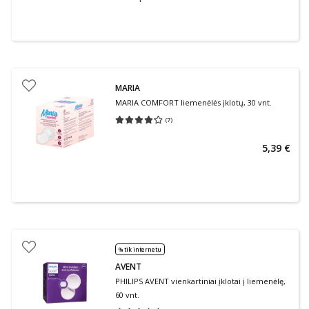
MARIA
MARIA COMFORT liemenėlės įklotų, 30 vnt.
(
7
)
Vidutinis įvertinimas 4.14
Įvertinimų skaičius 7
5,39 €
% tik internetu
AVENT
PHILIPS AVENT vienkartiniai įklotai į liemenėlę,
60 vnt.