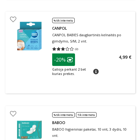
% tik internetu
CANPOL
CANPOL BABIES daugkartinės kelnaitės po
gimdymo, S/M, 2 vnt.
(
2
)
Vidutinis įvertinimas 3.00
Įvertinimų skaičius 2
patarimas
4,99 €
-20%
Lojalumo klubo narių nuolaida
:
Galioja perkant 2 bet
patarimas
kurias prekes.
% tik internetu
Tik internetu
BABOO
BABOO higieniniai paketai, 10 vnt, 3 dydis, 10
vnt.