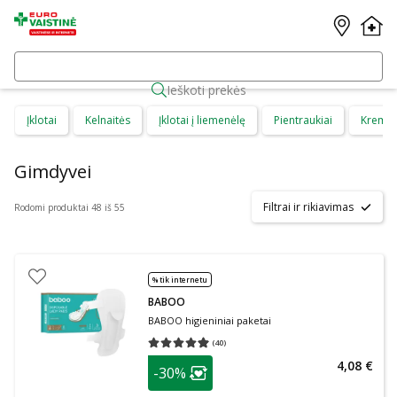
Ieškoti prekės
Įklotai
Kelnaitės
Įklotai į liemenėlę
Pientraukiai
Kremai
Gimdyvei
Filtrai ir rikiavimas
Rodomi produktai 48 iš 55
% tik internetu
BABOO
BABOO higieniniai paketai
(
40
)
Vidutinis įvertinimas 4.95
Įvertinimų skaičius 40
patarimas
4,08 €
-30%
Lojalumo klubo narių nuolaida
: