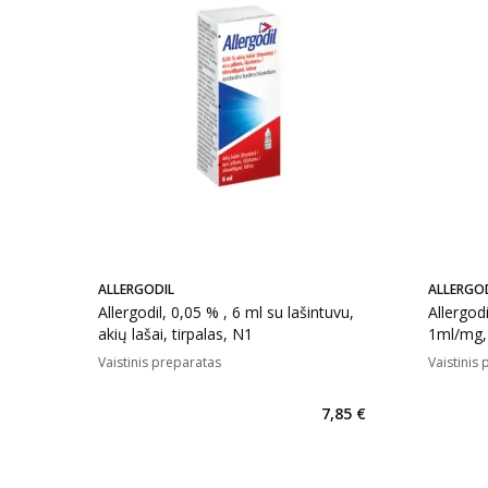
ALLERGODIL
ALLERGO
Allergodil, 0,05 % , 6 ml su lašintuvu,
Allergod
akių lašai, tirpalas, N1
1ml/mg, 
N1
Vaistinis preparatas
Vaistinis
7,85 €