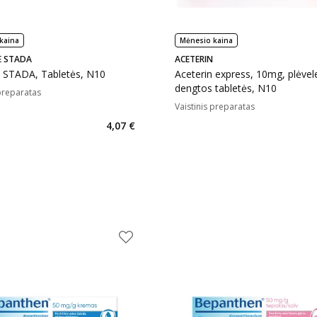
kaina
Mėnesio kaina
E STADA
ACETERIN
e STADA, Tabletės, N10
Aceterin express, 10mg, plėvel
dengtos tabletės, N10
 preparatas
Vaistinis preparatas
4,07 €