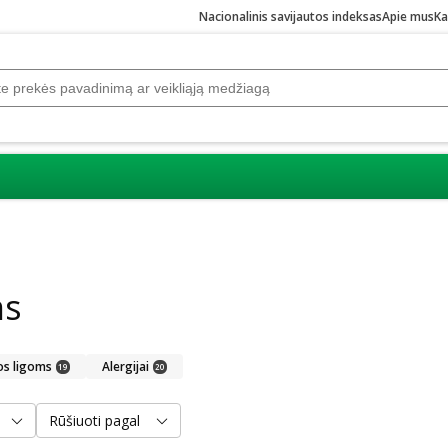
Nacionalinis savijautos indeksas
Apie mus
Ka
ms
s ligoms
Alergijai
19
20
Rūšiuoti pagal