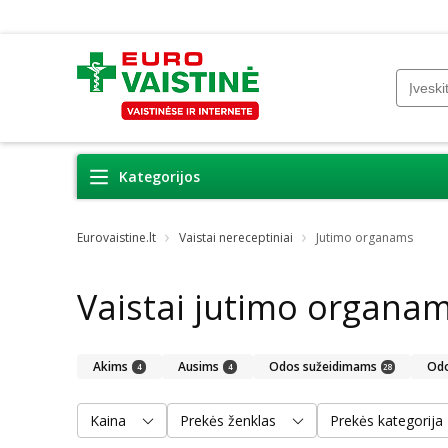
Kategorijos
Eurovaistine.lt
Vaistai nereceptiniai
Jutimo organams
Vaistai jutimo organa
Akims
Ausims
Odos sužeidimams
Odo
4
4
28
Kaina
Prekės ženklas
Prekės kategorija