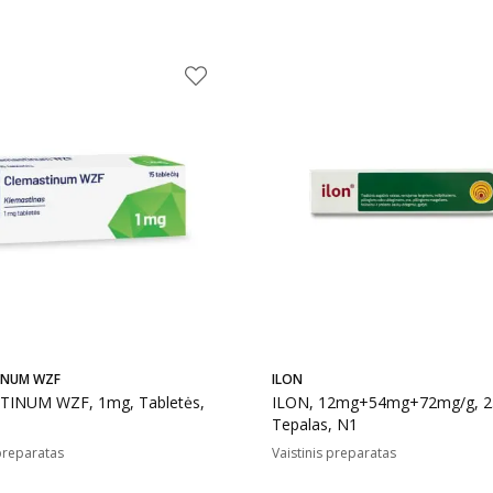
INUM WZF
ILON
INUM WZF, 1mg, Tabletės,
ILON, 12mg+54mg+72mg/g, 2
Tepalas, N1
 preparatas
Vaistinis preparatas