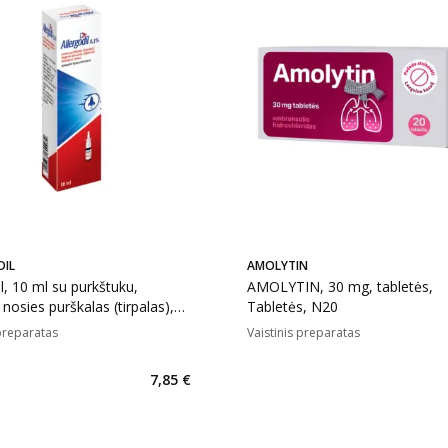
DIL
AMOLYTIN
il, 10 ml su purkštuku,
AMOLYTIN, 30 mg, tabletės,
nosies purškalas (tirpalas),
Tabletės, N20
 preparatas
Vaistinis preparatas
7,85 €