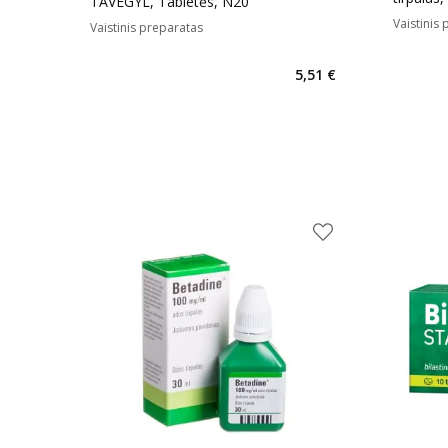
TAVEGYL, Tabletės, N20
Vaistinis
Vaistinis preparatas
5,51 €