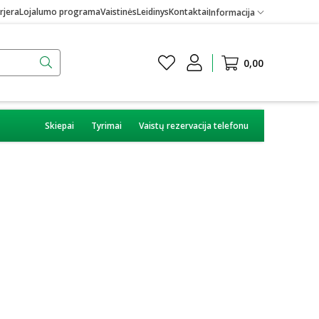
rjera
Lojalumo programa
Vaistinės
Leidinys
Kontaktai
Informacija
0,00
Skiepai
Tyrimai
Vaistų rezervacija telefonu