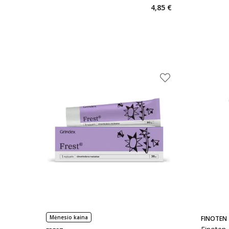
4,85 €
Mėnesio kaina
FINOTEN