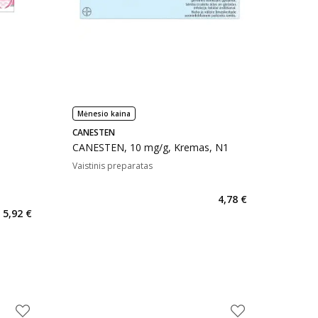
Mėnesio kaina
CANESTEN
CANESTEN, 10 mg/g, Kremas, N1
Vaistinis preparatas
4,78 €
5,92 €