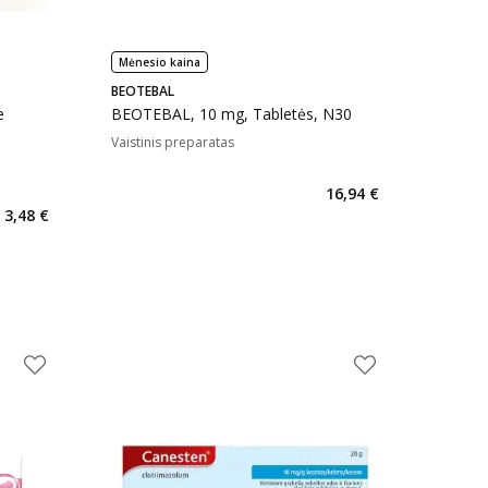
Mėnesio kaina
BEOTEBAL
e
BEOTEBAL, 10 mg, Tabletės, N30
Vaistinis preparatas
16,94 €
3,48 €