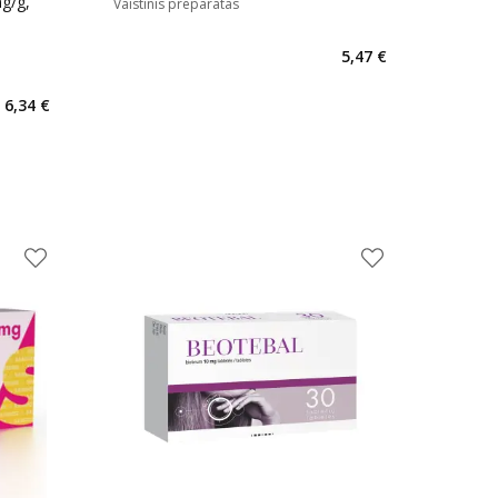
g/g,
Vaistinis preparatas
5,47 €
6,34 €