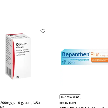
Mėnesio kaina
200mg/g, 10 g, ausų lašai,
BEPANTHEN
 N1