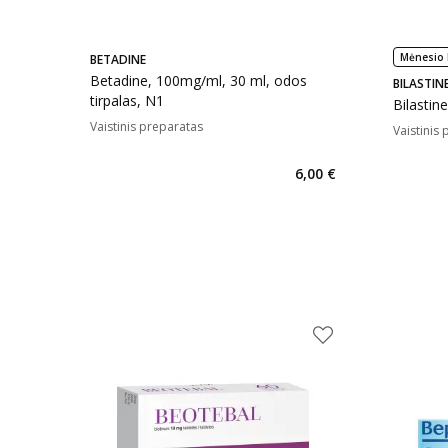
Mėnesio 
BETADINE
Betadine, 100mg/ml, 30 ml, odos
BILASTIN
tirpalas, N1
Bilastin
Vaistinis preparatas
Vaistinis
6,00 €