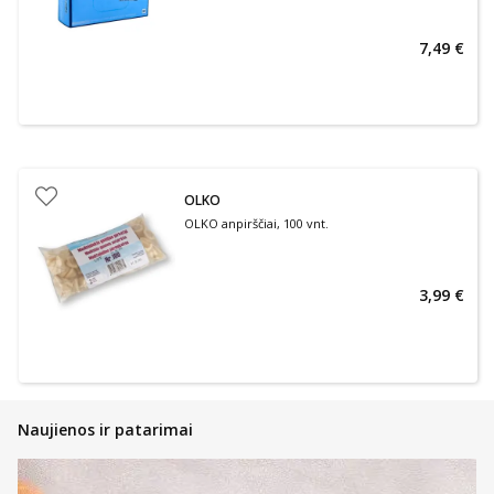
7,49 €
OLKO
OLKO anpirščiai, 100 vnt.
3,99 €
Naujienos ir patarimai