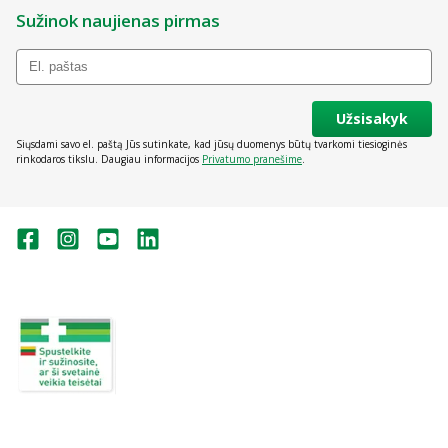
Sužinok naujienas pirmas
Užsisakyk
Siųsdami savo el. paštą Jūs sutinkate, kad jūsų duomenys būtų tvarkomi tiesioginės
rinkodaros tikslu. Daugiau informacijos
Privatumo pranešime
.
Valstybinė vaistų kontrolės tarnyba
prie Lietuvos Respublikos sveikatos
apsaugos ministerijos:
Studentų g. 45A, Vilnius
+370 5 263 9264
vvkt@vvkt.lt
https://www.vvkt.lt