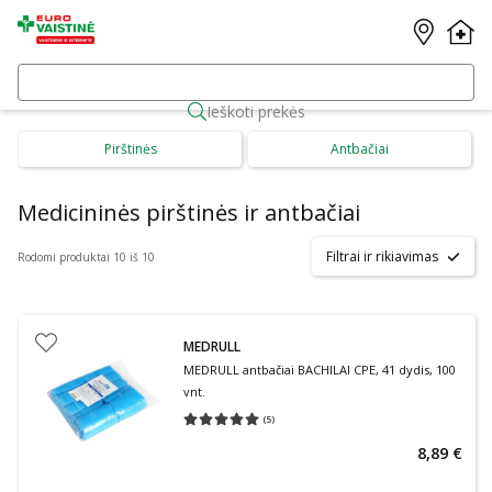
Ieškoti prekės
Pirštinės
Antbačiai
Medicininės pirštinės ir antbačiai
Filtrai ir rikiavimas
Rodomi produktai 10 iš 10
MEDRULL
MEDRULL antbačiai BACHILAI CPE, 41 dydis, 100
vnt.
(
5
)
Vidutinis įvertinimas 5.00
Įvertinimų skaičius 5
8,89 €