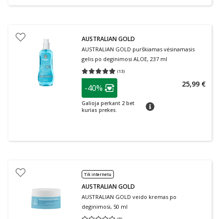
AUSTRALIAN GOLD
AUSTRALIAN GOLD purškiamas vėsinamasis
gelis po deginimosi ALOE, 237 ml
(
13
)
Vidutinis įvertinimas 4.85
Įvertinimų skaičius 13
patarimas
25,99 €
-40%
Lojalumo klubo narių nuolaida
:
Galioja perkant 2 bet
patarimas
kurias prekes.
Tik internetu
AUSTRALIAN GOLD
AUSTRALIAN GOLD veido kremas po
deginimosi, 50 ml
(
0
)