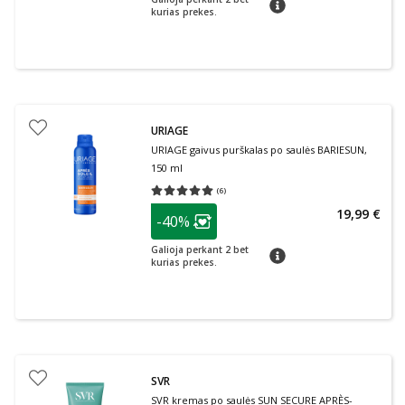
patarimas
kurias prekes.
URIAGE
URIAGE gaivus purškalas po saulės BARIESUN,
150 ml
(
6
)
Vidutinis įvertinimas 5.00
Įvertinimų skaičius 6
patarimas
19,99 €
-40%
Lojalumo klubo narių nuolaida
:
Galioja perkant 2 bet
patarimas
kurias prekes.
SVR
SVR kremas po saulės SUN SECURE APRÈS-