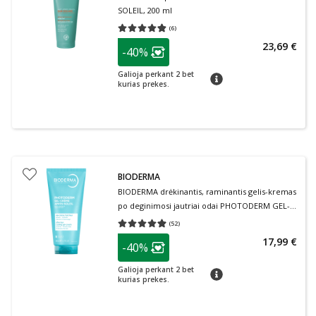
SOLEIL, 200 ml
(
6
)
Vidutinis įvertinimas 4.83
Įvertinimų skaičius 6
patarimas
23,69 €
-40%
Lojalumo klubo narių nuolaida
:
Galioja perkant 2 bet
patarimas
kurias prekes.
BIODERMA
BIODERMA drėkinantis, raminantis gelis-kremas
po deginimosi jautriai odai PHOTODERM GEL-
CREME, 200 ml
(
52
)
Vidutinis įvertinimas 4.90
Įvertinimų skaičius 52
patarimas
17,99 €
-40%
Lojalumo klubo narių nuolaida
:
Galioja perkant 2 bet
patarimas
kurias prekes.