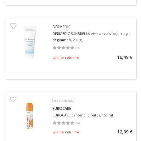
DERMEDIC
DERMEDIC SUNBRELLA vėsinamasis losjonas po
deginimosi, 200 g
(
13
)
Vidutinis įvertinimas 5.00
Įvertinimų skaičius 13
16,49 €
Laikinai neturime
% tik internetu
EUROCARE
EUROCARE pantenolio putos, 150 ml
(
14
)
Vidutinis įvertinimas 5.00
Įvertinimų skaičius 14
12,39 €
Laikinai neturime