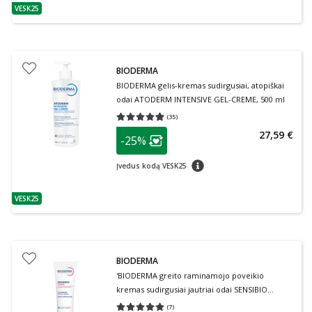
VESK25
patarimas
BIODERMA
BIODERMA gelis-kremas sudirgusiai, atopiškai
odai ATODERM INTENSIVE GEL-CREME, 500 ml
(
35
)
Vidutinis įvertinimas 4.83
Įvertinimų skaičius 35
patarimas
27,59 €
-25%
Lojalumo klubo narių nuolaida
:
patarimas
Įvedus kodą VESK25
VESK25
patarimas
BIODERMA
'BIODERMA greito raminamojo poveikio
kremas sudirgusiai jautriai odai SENSIBIO
FORTE, 40 ml
(
7
)
Vidutinis įvertinimas 5.00
Įvertinimų skaičius 7