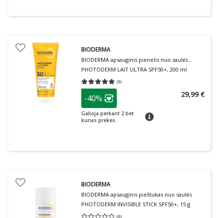
BIODERMA
BIODERMA apsauginis pienelis nuo saulės ,
PHOTODERM LAIT ULTRA SPF50+, 200 ml
(
5
)
Vidutinis įvertinimas 5.00
Įvertinimų skaičius 5
patarimas
29,99 €
-40%
Lojalumo klubo narių nuolaida
:
Galioja perkant 2 bet
patarimas
kurias prekes.
BIODERMA
BIODERMA apsauginis pieštukas nuo saulės
PHOTODERM INVISIBLE STICK SPF50+, 15 g
(
0
)