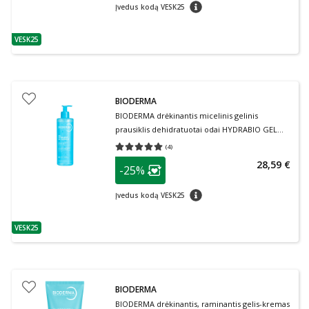
patarimas
Įvedus kodą VESK25
VESK25
patarimas
BIODERMA
BIODERMA drėkinantis micelinis gelinis
prausiklis dehidratuotai odai HYDRABIO GEL
MOUSSANT, 400 ml
(
4
)
Vidutinis įvertinimas 5.00
Įvertinimų skaičius 4
patarimas
28,59 €
-25%
Lojalumo klubo narių nuolaida
:
patarimas
Įvedus kodą VESK25
VESK25
patarimas
BIODERMA
BIODERMA drėkinantis, raminantis gelis-kremas