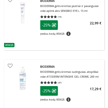
BIODERMA
BIODERMA gelis-kremas jautriai ir pavargusiai
odai aplink akis SENSIBIO EYE+, 15 ml
(
19
)
Vidutinis įvertinimas 5.00
Įvertinimų skaičius 19
patarimas
22,99 €
-25%
Lojalumo klubo narių nuolaida
:
patarimas
Įvedus kodą VESK25
VESK25
patarimas
BIODERMA
BIODERMA gelis-kremas sudirgusiai, atopiškai
odai ATODERM INTENSIVE GEL-CREME, 200 ml
(
47
)
Vidutinis įvertinimas 4.87
Įvertinimų skaičius 47
patarimas
17,29 €
-25%
Lojalumo klubo narių nuolaida
:
patarimas
Įvedus kodą VESK25