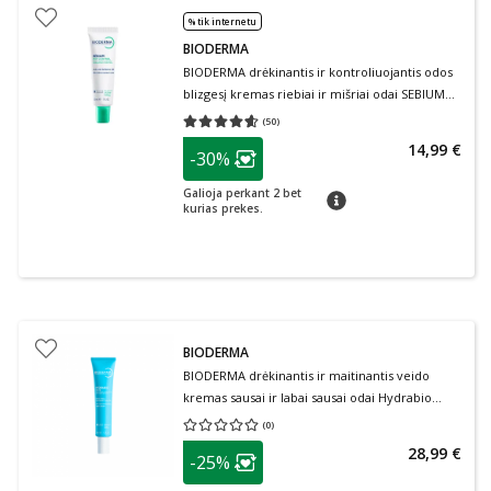
% tik internetu
BIODERMA
BIODERMA drėkinantis ir kontroliuojantis odos
blizgesį kremas riebiai ir mišriai odai SEBIUM
MAT CONTROL, 30 ml
(
50
)
Vidutinis įvertinimas 4.58
Įvertinimų skaičius 50
patarimas
14,99 €
-30%
Lojalumo klubo narių nuolaida
:
Galioja perkant 2 bet
patarimas
kurias prekes.
BIODERMA
BIODERMA drėkinantis ir maitinantis veido
kremas sausai ir labai sausai odai Hydrabio
Riche, 40 ml
(
0
)
Vidutinis įvertinimas 0.00
Įvertinimų skaičius 0
patarimas
28,99 €
-25%
Lojalumo klubo narių nuolaida
: