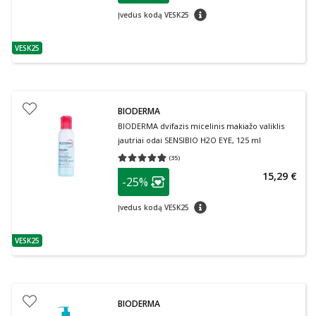
patarimas
Įvedus kodą VESK25
VESK25
patarimas
BIODERMA
BIODERMA dvifazis micelinis makiažo valiklis
jautriai odai SENSIBIO H2O EYE, 125 ml
(
35
)
Vidutinis įvertinimas 4.86
Įvertinimų skaičius 35
patarimas
15,29 €
-25%
Lojalumo klubo narių nuolaida
:
patarimas
Įvedus kodą VESK25
VESK25
patarimas
BIODERMA