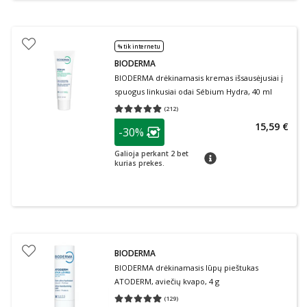
% tik internetu
BIODERMA
BIODERMA drėkinamasis kremas išsausėjusiai į
spuogus linkusiai odai Sébium Hydra, 40 ml
(
212
)
Vidutinis įvertinimas 4.87
Įvertinimų skaičius 212
patarimas
15,59 €
-30%
Lojalumo klubo narių nuolaida
:
Galioja perkant 2 bet
patarimas
kurias prekes.
BIODERMA
BIODERMA drėkinamasis lūpų pieštukas
ATODERM, aviečių kvapo, 4 g
(
129
)
Vidutinis įvertinimas 4.93
Įvertinimų skaičius 129