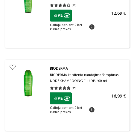
(
37
)
Vidutinis įvertinimas 4.32
Įvertinimų skaičius 37
patarimas
12,69 €
-40%
Lojalumo klubo narių nuolaida
:
Galioja perkant 2 bet
patarimas
kurias prekes.
BIODERMA
BIODERMA kasdienio naudojimo šampūnas
NODÉ SHAMPOOING FLUIDE, 400 ml
(
85
)
Vidutinis įvertinimas 4.62
Įvertinimų skaičius 85
patarimas
16,99 €
-40%
Lojalumo klubo narių nuolaida
:
Galioja perkant 2 bet
patarimas
kurias prekes.