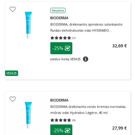
Naujiena
BIODERMA
BIODERMA, drėkinantis spindesio suteikiantis
fluidas dehidratuotai odai HYDRABIO
PERFECTEUR SPF30, 40 ml
(
1
)
Vidutinis įvertinimas 5.00
Įvertinimų skaičius 1
patarimas
32,69 €
-25%
Lojalumo klubo narių nuolaida
:
patarimas
Įvedus kodą VESK25
VESK25
patarimas
BIODERMA
BIODERMA drėkinantis veido kremas normaliai,
mišriai odai Hydrabio Légère, 40 ml
(
3
)
Vidutinis įvertinimas 4.67
Įvertinimų skaičius 3
patarimas
27,99 €
-25%
Lojalumo klubo narių nuolaida
: