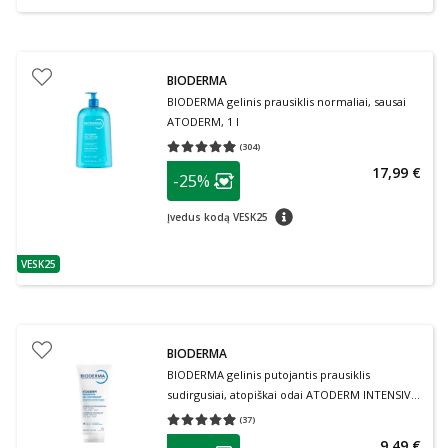
BIODERMA
BIODERMA gelinis prausiklis normaliai, sausai
ATODERM, 1 l
(
304
)
Vidutinis įvertinimas 4.96
Įvertinimų skaičius 304
patarimas
17,99 €
-25%
Lojalumo klubo narių nuolaida
:
patarimas
Įvedus kodą VESK25
VESK25
patarimas
BIODERMA
BIODERMA gelinis putojantis prausiklis
sudirgusiai, atopiškai odai ATODERM INTENSIVE
GEL MOUSSANT, 200 ml
(
37
)
Vidutinis įvertinimas 4.92
Įvertinimų skaičius 37
patarimas
9,49 €