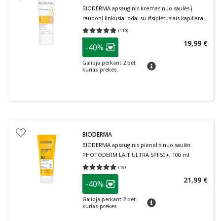
BIODERMA apsauginis kremas nuo saulės į
raudonį linkusiai odai su išsiplėtusiais kapiliarais
PHOTODERM AR, SPF50+, 30 ml
(
110
)
Vidutinis įvertinimas 4.85
Įvertinimų skaičius 110
patarimas
19,99 €
-40%
Lojalumo klubo narių nuolaida
:
Galioja perkant 2 bet
patarimas
kurias prekes.
BIODERMA
BIODERMA apsauginis pienelis nuo saulės
PHOTODERM LAIT ULTRA SPF50+, 100 ml
(
18
)
Vidutinis įvertinimas 4.83
Įvertinimų skaičius 18
patarimas
21,99 €
-40%
Lojalumo klubo narių nuolaida
:
Galioja perkant 2 bet
patarimas
kurias prekes.