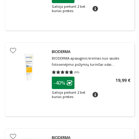
Galioja perkant 2 bet
patarimas
kurias prekes.
BIODERMA
BIODERMA apsauginis kremas nuo saulės
fotosenėjimo požymių turinčiai odai
PHOTODERM SPOT-AGE SPF50+, 40 ml
(
51
)
Vidutinis įvertinimas 4.71
Įvertinimų skaičius 51
patarimas
19,99 €
-40%
Lojalumo klubo narių nuolaida
:
Galioja perkant 2 bet
patarimas
kurias prekes.
BIODERMA