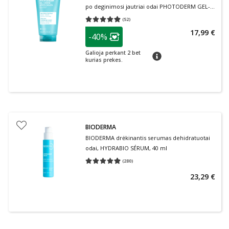
po deginimosi jautriai odai PHOTODERM GEL-
CREME, 200 ml
(
52
)
Vidutinis įvertinimas 4.90
Įvertinimų skaičius 52
patarimas
17,99 €
-40%
Lojalumo klubo narių nuolaida
:
Galioja perkant 2 bet
patarimas
kurias prekes.
BIODERMA
BIODERMA drėkinantis serumas dehidratuotai
odai, HYDRABIO SÉRUM, 40 ml
(
280
)
Vidutinis įvertinimas 4.91
Įvertinimų skaičius 280
23,29 €