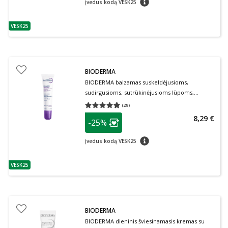
Įvedus kodą VESK25
VESK25
patarimas
BIODERMA
BIODERMA balzamas suskeldėjusioms,
sudirgusioms, sutrūkinėjusioms lūpoms,
CICABIO LIP REPAIR, 10 ml
(
29
)
Vidutinis įvertinimas 4.86
Įvertinimų skaičius 29
patarimas
8,29 €
-25%
Lojalumo klubo narių nuolaida
:
patarimas
Įvedus kodą VESK25
VESK25
patarimas
BIODERMA
BIODERMA dieninis šviesinamasis kremas su