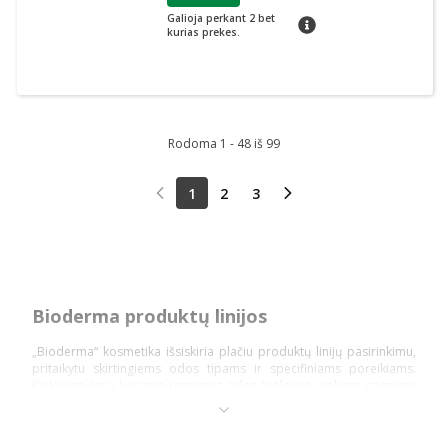
Galioja perkant 2 bet
patarimas
kurias prekes.
Rodoma 1 - 48 iš 99
1
2
3
Bioderma produktų linijos
„Bioderma“ kosmetika išsiskiria plačiu produktų linijų pasirinkimu,
pritaikytu skirtingiems odos tipams ir specifiniams poreikiams.
Kiekviena linija kuriama remiantis odos biologija, siekiant pagerinti
odos būklę, kuri susiduria su sausumu, padidintu jautrumu, akne ar
pigmentacija. Dėl to lengva rasti tinkamas priemones tiek kasdienei
priežiūrai, tiek konkrečių odos būklių valdymui.