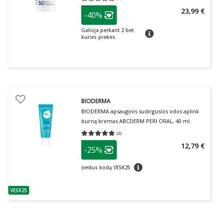
Vidutinis įvertinimas 0.00
Įvertinimų skaičius 0
patarimas
23,99 €
-40%
Lojalumo klubo narių nuolaida
:
Galioja perkant 2 bet
patarimas
kurias prekes.
BIODERMA
BIODERMA apsauginis sudirgusios odos aplink
burną kremas ABCDERM PERI ORAL, 40 ml
(
2
)
Vidutinis įvertinimas 5.00
Įvertinimų skaičius 2
patarimas
12,79 €
-25%
Lojalumo klubo narių nuolaida
:
patarimas
Įvedus kodą VESK25
VESK25
patarimas