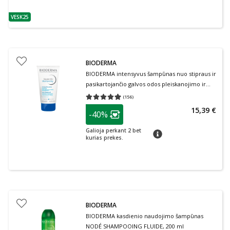
VESK25
patarimas
BIODERMA
BIODERMA intensyvus šampūnas nuo stipraus ir
pasikartojančio galvos odos pleiskanojimo ir
niežėjimo, NODE DS+, 125 ml
(
156
)
Vidutinis įvertinimas 4.92
Įvertinimų skaičius 156
patarimas
15,39 €
-40%
Lojalumo klubo narių nuolaida
:
Galioja perkant 2 bet
patarimas
kurias prekes.
BIODERMA
BIODERMA kasdienio naudojimo šampūnas
NODÉ SHAMPOOING FLUIDE, 200 ml