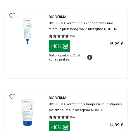
BIODERMA
BIODERMA keratolitinis koncentratas nuo
stipraus pleiskanojimo ir niežėjimo NODE K, 100
ml
(
18
)
Vidutinis įvertinimas 4.72
Įvertinimų skaičius 18
patarimas
15,29 €
-40%
Lojalumo klubo narių nuolaida
:
Galioja perkant 2 bet
patarimas
kurias prekes.
BIODERMA
BIODERMA keratolitinis šampūnas nuo stipraus
pleiskanojimo ir niežėjimo NODE K
Shampooing, 150 ml
(
70
)
Vidutinis įvertinimas 4.80
Įvertinimų skaičius 70
patarimas
14,99 €
-40%
Lojalumo klubo narių nuolaida
: