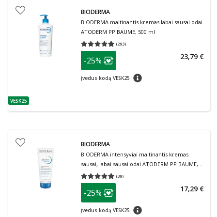
BIODERMA
BIODERMA maitinantis kremas labai sausai odai
ATODERM PP BAUME, 500 ml
(
293
)
Vidutinis įvertinimas 4.94
Įvertinimų skaičius 293
patarimas
23,79 €
-25%
Lojalumo klubo narių nuolaida
:
patarimas
Įvedus kodą VESK25
VESK25
patarimas
BIODERMA
BIODERMA intensyviai maitinantis kremas
sausai, labai sausai odai ATODERM PP BAUME,
200 ml
(
39
)
Vidutinis įvertinimas 4.95
Įvertinimų skaičius 39
patarimas
17,29 €
-25%
Lojalumo klubo narių nuolaida
:
patarimas
Įvedus kodą VESK25