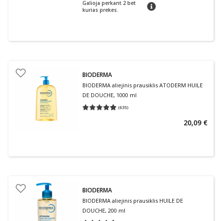
Galioja perkant 2 bet
patarimas
kurias prekes.
BIODERMA
BIODERMA aliejinis prausiklis ATODERM HUILE
DE DOUCHE, 1000 ml
(
635
)
Vidutinis įvertinimas 4.97
Įvertinimų skaičius 635
20,09 €
BIODERMA
BIODERMA aliejinis prausiklis HUILE DE
DOUCHE, 200 ml