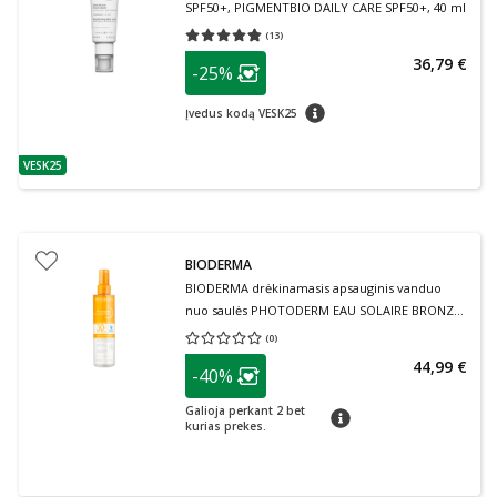
SPF50+, PIGMENTBIO DAILY CARE SPF50+, 40 ml
(
13
)
Vidutinis įvertinimas 4.77
Įvertinimų skaičius 13
patarimas
36,79 €
-25%
Lojalumo klubo narių nuolaida
:
patarimas
Įvedus kodą VESK25
VESK25
patarimas
BIODERMA
BIODERMA drėkinamasis apsauginis vanduo
nuo saulės PHOTODERM EAU SOLAIRE BRONZ
SPF30, 200 ml
(
0
)
Vidutinis įvertinimas 0.00
Įvertinimų skaičius 0
patarimas
44,99 €
-40%
Lojalumo klubo narių nuolaida
:
Galioja perkant 2 bet
patarimas
kurias prekes.