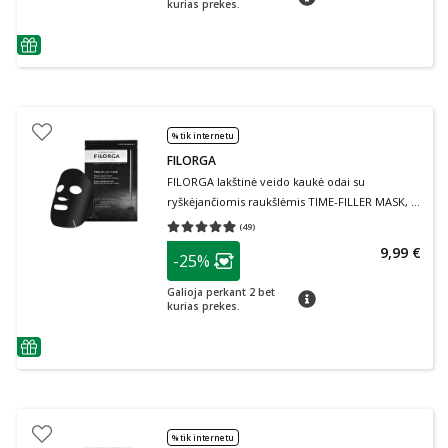
kurias prekes.
patarimas
% tik internetu
FILORGA
FILORGA lakštinė veido kaukė odai su
ryškėjančiomis raukšlėmis TIME-FILLER MASK, 1
vnt., 1 vnt., 23 g
(
49
)
Vidutinis įvertinimas 4.94
Įvertinimų skaičius 49
patarimas
9,99 €
-25%
Lojalumo klubo narių nuolaida
:
Galioja perkant 2 bet
patarimas
kurias prekes.
patarimas
% tik internetu