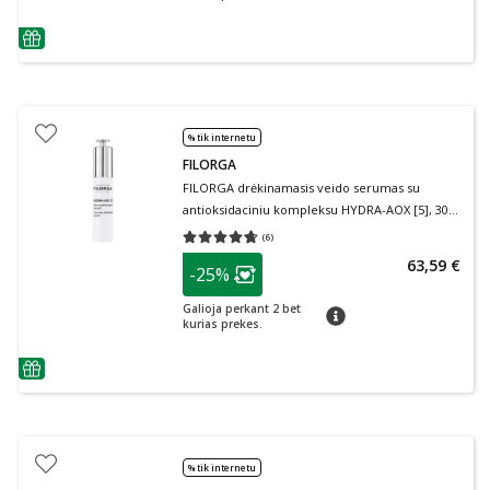
patarimas
% tik internetu
FILORGA
FILORGA drėkinamasis veido serumas su
antioksidaciniu kompleksu HYDRA-AOX [5], 30
ml, 30 ml
(
6
)
Vidutinis įvertinimas 4.67
Įvertinimų skaičius 6
patarimas
63,59 €
-25%
Lojalumo klubo narių nuolaida
:
Galioja perkant 2 bet
patarimas
kurias prekes.
patarimas
% tik internetu