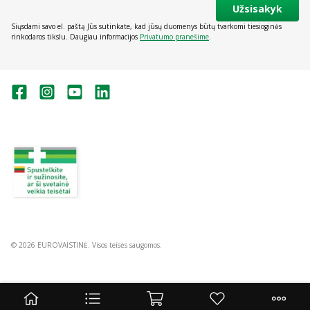
produktai – nedvejokite atsidaryti prekės puslapį ir susipažinti su jų
Užsisakyk
nauda bei sudėtimi. Prekių filtrai ir rikiavimo įrankiai taip pat gali
Siųsdami savo el. paštą Jūs sutinkate, kad jūsų duomenys būtų tvarkomi tiesioginės
būti panaudoti!
rinkodaros tikslu. Daugiau informacijos
Privatumo pranešime
.
Valstybinė vaistų kontrolės tarnyba
prie Lietuvos Respublikos sveikatos
apsaugos ministerijos:
Studentų g. 45A, Vilnius
+370 5 263 9264
vvkt@vvkt.lt
https://www.vvkt.lt
© 2026 EUROVAISTINĖ. Visos teisės saugomos.