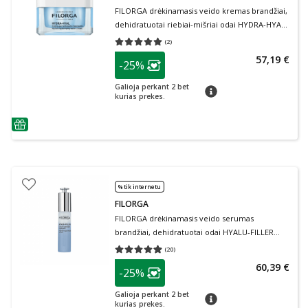
FILORGA drėkinamasis veido kremas brandžiai,
dehidratuotai riebiai-mišriai odai HYDRA-HYAL
GEL-CRÉME, 50 ml, 50 ml
(
2
)
Vidutinis įvertinimas 5.00
Įvertinimų skaičius 2
patarimas
57,19 €
-25%
Lojalumo klubo narių nuolaida
:
Galioja perkant 2 bet
patarimas
kurias prekes.
patarimas
% tik internetu
FILORGA
FILORGA drėkinamasis veido serumas
brandžiai, dehidratuotai odai HYALU-FILLER
SÉRUM, 30 ml, 30 ml
(
20
)
Vidutinis įvertinimas 4.85
Įvertinimų skaičius 20
patarimas
60,39 €
-25%
Lojalumo klubo narių nuolaida
:
Galioja perkant 2 bet
patarimas
kurias prekes.