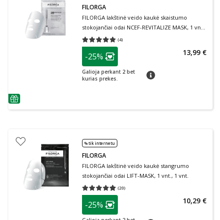
FILORGA
FILORGA lakštinė veido kaukė skaistumo
stokojančiai odai NCEF-REVITALIZE MASK, 1 vnt.,
1 vnt.
(
4
)
Vidutinis įvertinimas 5.00
Įvertinimų skaičius 4
patarimas
13,99 €
-25%
Lojalumo klubo narių nuolaida
:
Galioja perkant 2 bet
patarimas
kurias prekes.
patarimas
% tik internetu
FILORGA
FILORGA lakštinė veido kaukė stangrumo
stokojančiai odai LIFT-MASK, 1 vnt., 1 vnt.
(
20
)
Vidutinis įvertinimas 4.90
Įvertinimų skaičius 20
patarimas
10,29 €
-25%
Lojalumo klubo narių nuolaida
: