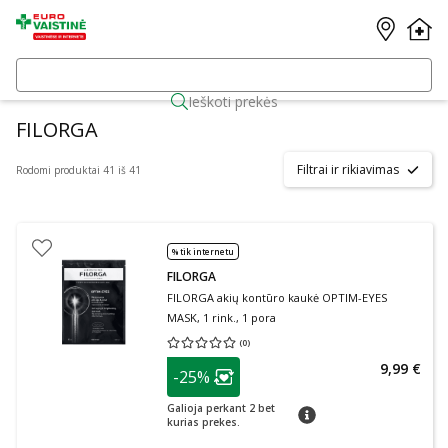
Ieškoti prekės
FILORGA
Filtrai ir rikiavimas
Rodomi produktai 41 iš 41
% tik internetu
FILORGA
FILORGA akių kontūro kaukė OPTIM-EYES
MASK, 1 rink., 1 pora
(
0
)
Vidutinis įvertinimas 0.00
Įvertinimų skaičius 0
patarimas
9,99 €
-25%
Lojalumo klubo narių nuolaida
:
Galioja perkant 2 bet
patarimas
kurias prekes.