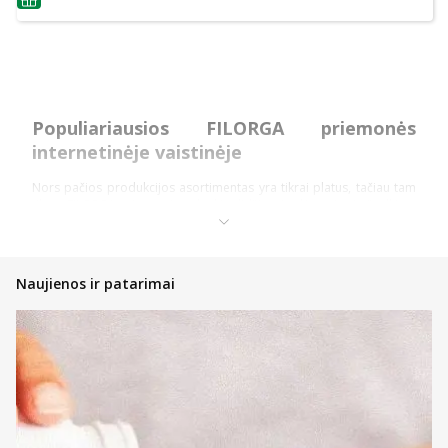
patarimas
Populiariausios FILORGA priemonės
internetinėje vaistinėje
Nors pačios produkcijos asortimentas yra tikrai platus, tačiau tam
tikros FILORGA priemonės sulaukia didžiausio dėmesio. Apžvelkime
jas.
Intensyviai stangrinantis dieninis kremas LIFT-
STRUCTURE
Naujienos ir patarimai
Brandžiai, suaugusiųjų moterų odai skirtas FILORGA kremas
stangrina veido bei kaklo odą. Sudėtyje yra kolageno ir unikalaus,
FILORGA gamintojui išskirtinio Plasmatic Lifting Factors augalinio
komplekso. Šių ingredientų dėka oda stangrinama. Jai pridedama
elastingumo, tad skruostikauliai ir veido ovalas gali tapti ryškesni.
Purškiamas sausas kūno aliejus UV-BRONZE BODY
SPF50+