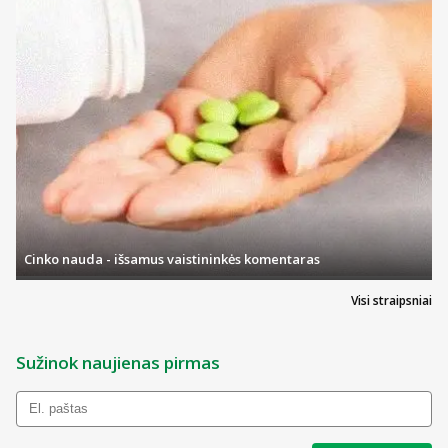
Ši, FILORGA apsauga nuo saulės gina odą nuo UVA, UVB ir
infraraudonųjų spindulių žalingo poveikio. Tuo pačiu ši priemonė
maitina odą, suteikia jai šilkinio švelnumo pojūtį, drėkina bei
prideda elastingumo.
Regeneruojamasis serumas GLOBAL-REPAIR
Brandžios moters odai skirtas FILORGA serumas GLOBAL-REPAIR
yra vienas iš kruopščiausiai subalansuotų bei aukščiausio lygio
kosmetikos produktų. Jame daug vitaminų, tad užteptas ant odos jis
padeda jai atstatyti drėgmę bei kovoja su įprastais senėjimo
požymiais – raukšlėmis bei odos stangrumo praradimu. Formulė
veikia raukšles ir atgaivina net suglebusią odą.
Švytėjimo suteikiantis paakių kremas OXYGEN-GLOW
Cinko nauda - išsamus vaistininkės komentaras
Pernelyg dažnai moterų netenkina paakių oda. Skaistinamasis
FILORGA paakių kremas OXYGEN GLOW yra tai, kas tiks daugeliui
Visi straipsniai
moterų. Ryte ir vakare tinkamoje naudoti formulėje gausu hialurono
rūgšties, kuri yra pagrindinis ingredientas, reikalingas odos
drėkinimui ir atgaivinimui. OXYGEN-GLOW tinka visiems odos
tipams ir yra visiškai natūralios sudėties. Jo naudojimo rezultatas –
Sužinok naujienas pirmas
šviesinami patamsėję paakiai.
Patys galite matyti, kad asortimentas tikrai nesibaigia ties
populiariausiais produktais. Jeigu sudomino FILORGA naktinis
kremas, lūpų putlintojas, skysta pudra, veido kaukės ar kiti