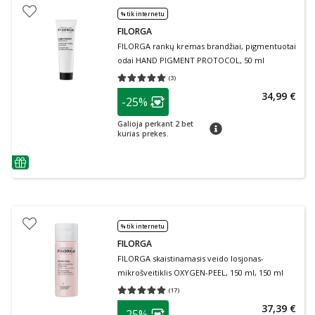
% tik internetu
FILORGA
FILORGA rankų kremas brandžiai, pigmentuotai
odai HAND PIGMENT PROTOCOL, 50 ml
(
3
)
Vidutinis įvertinimas 5.00
Įvertinimų skaičius 3
patarimas
34,99 €
-25%
Lojalumo klubo narių nuolaida
:
Galioja perkant 2 bet
patarimas
kurias prekes.
patarimas
% tik internetu
FILORGA
FILORGA skaistinamasis veido losjonas-
mikrošveitiklis OXYGEN-PEEL, 150 ml, 150 ml
(
17
)
Vidutinis įvertinimas 5.00
Įvertinimų skaičius 17
patarimas
37,39 €
-25%