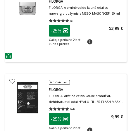
FILORGA
FILORGA kreminė veido kaukė odai su
nuovargio požymiais MESO-MASK NCEF, 50 ml
(
8
)
Vidutinis įvertinimas 5.00
Įvertinimų skaičius 8
patarimas
53,99 €
-25%
Lojalumo klubo narių nuolaida
:
Galioja perkant 2 bet
patarimas
kurias prekes.
patarimas
% tik internetu
FILORGA
FILORGA lakštinė veido kaukė brandžiai,
dehidratuotai odai HYALU-FILLER FLASH MASK,
1 vnt., 1 vnt.
(
44
)
Vidutinis įvertinimas 4.84
Įvertinimų skaičius 44
patarimas
9,99 €
-25%
Lojalumo klubo narių nuolaida
:
Galioja perkant 2 bet
patarimas