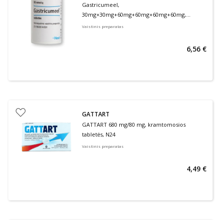
Gastricumeel,
30mg+30mg+60mg+60mg+60mg+60mg,
Tabletės, N50
Vaistinis preparatas
6,56 €
GATTART
GATTART 680 mg/80 mg, kramtomosios
tabletės, N24
Vaistinis preparatas
4,49 €