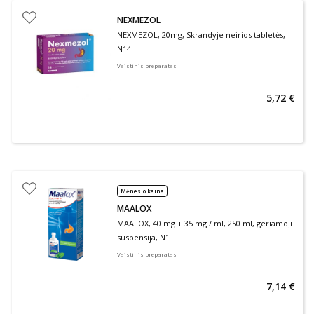
NEXMEZOL
NEXMEZOL, 20mg, Skrandyje neirios tabletės,
N14
Vaistinis preparatas
5,72 €
Mėnesio kaina
MAALOX
MAALOX, 40 mg + 35 mg / ml, 250 ml, geriamoji
suspensija, N1
Vaistinis preparatas
7,14 €