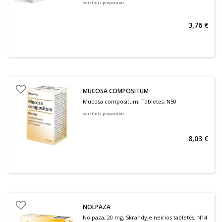
Vaistinis preparatas
3,76 €
MUCOSA COMPOSITUM
Mucosa compositum, Tabletės, N50
Vaistinis preparatas
8,03 €
NOLPAZA
Nolpaza, 20 mg, Skrandyje neirios tabletės, N14