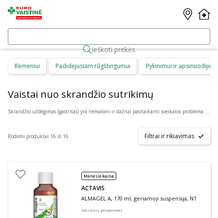
Ieškoti prekės
Rėmeniui
Padidėjusiam rūgštingumui
Pykinimui ir apsinuodijimu
Vaistai nuo skrandžio sutrikimų
Skrandžio uždegimas (gastritas) yra nemaloni ir dažnai pasitaikanti sveikatos problema. Jos sukėlėjais gali tapti įvairūs dalykai, tačiau dažniausiai smarkiai prisideda: alkoholio vartojimas, nuolatinis priešuždegiminių vaistų vartojimas, infekcija arba stresas. Sergant skrandžio uždegimu galite jausti pykinimą, nuovargį, pilvo skausmą, neturėti apetito ir ne tik.
Filtrai ir rikiavimas
Rodomi produktai 16 iš 16
Mėnesio kaina
ACTAVIS
ALMAGEL A, 170 ml, geriamoji suspensija, N1
Vaistinis preparatas