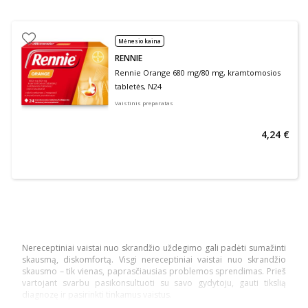
Mėnesio kaina
RENNIE
Rennie Orange 680 mg/80 mg, kramtomosios
tabletės, N24
Vaistinis preparatas
4,24 €
Nereceptiniai vaistai nuo skrandžio uždegimo gali padėti sumažinti
skausmą, diskomfortą. Visgi nereceptiniai vaistai nuo skrandžio
skausmo – tik vienas, paprasčiausias problemos sprendimas. Prieš
vartojant svarbu pasikonsultuoti su savo gydytoju, gauti tikslią
diagnozę ir pasirinkti tinkamus vaistus.