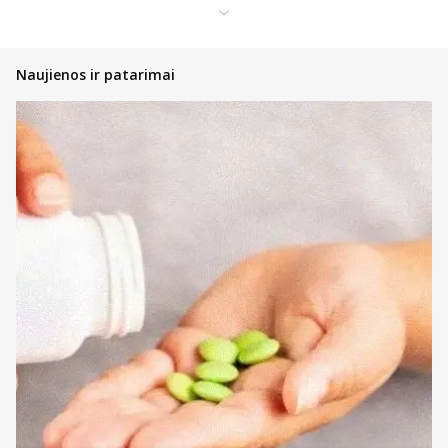
Vaistai nuo skrandžio uždegimo
internetinėje vaistinėje
Naujienos ir patarimai
Internetinėje vaistinėje galite rasti vaistų skrandžio sutrikimams:
rėmeniui, padidėjusiam rūgštingumui, pykinimui ir apsinuodijimui
bei skrandžio uždegimui. Kiekvienas produktas turi savo prekės
puslapį, kuriame nurodoma nauda, dozė, sudėtis ir vartojimo
ypatumai. Asortimente yra: ACTAVIS, MAALOX, NOLPAZA, RENNIE ir
kitų gamintojų vaistai nuo skrandžio sutrikimų.
Jeigu nusprendėte pirkti, pasirinkite geriausią pristatymo bei
atsiskaitymo metodą. Be to, kilus klausimams arba kai reikia
patarimo, kokie vaistai nuo skrandžio problemų geriausiai tiks
vaikams ar suaugusiems, kreipkitės į mūsų vaistininkus. Jie atsakys į
klausimus, rekomenduos nereceptinius vaistus virškinimo sistemai.
Atkreipkite dėmesį ir į ypatingus pasiūlymus. Jeigu produktams
taikoma akcija arba speciali lojalumo programos kaina, juos
įsigysite pigiau.