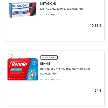
METADOXIL
METADOXIL, 500mg, Tabletės, N10
Vaistinis preparatas
10,18 €
Mėnesio kaina
RENNIE
RENNIE, 680 mg / 80 mg, kramtomosios
tabletės, N24
Vaistinis preparatas
4,24 €