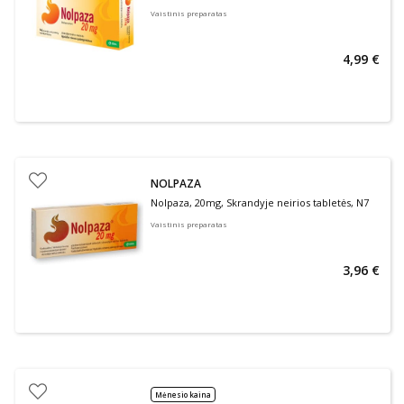
Vaistinis preparatas
4,99 €
NOLPAZA
Nolpaza, 20mg, Skrandyje neirios tabletės, N7
Vaistinis preparatas
3,96 €
Mėnesio kaina