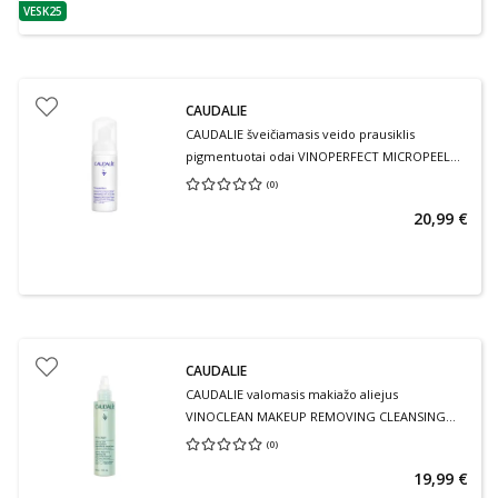
VESK25
patarimas
CAUDALIE
CAUDALIE šveičiamasis veido prausiklis
pigmentuotai odai VINOPERFECT MICROPEEL
FOAM, 100 ml
(
0
)
Vidutinis įvertinimas 0.00
Įvertinimų skaičius 0
20,99 €
CAUDALIE
CAUDALIE valomasis makiažo aliejus
VINOCLEAN MAKEUP REMOVING CLEANSING
OIL, 150 ml
(
0
)
Vidutinis įvertinimas 0.00
Įvertinimų skaičius 0
19,99 €