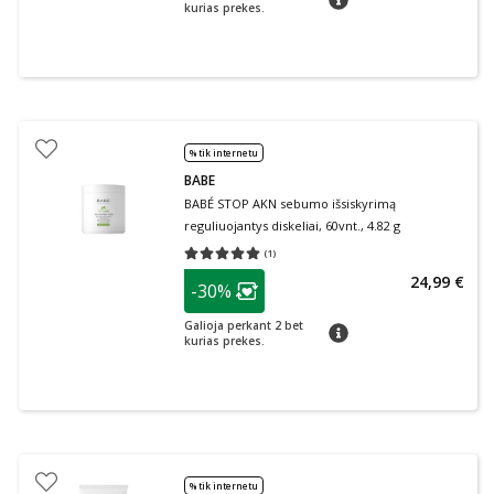
kurias prekes.
% tik internetu
BABE
BABÉ STOP AKN sebumo išsiskyrimą
reguliuojantys diskeliai, 60vnt., 4.82 g
(
1
)
Vidutinis įvertinimas 5.00
Įvertinimų skaičius 1
patarimas
24,99 €
-30%
Lojalumo klubo narių nuolaida
:
Galioja perkant 2 bet
patarimas
kurias prekes.
% tik internetu