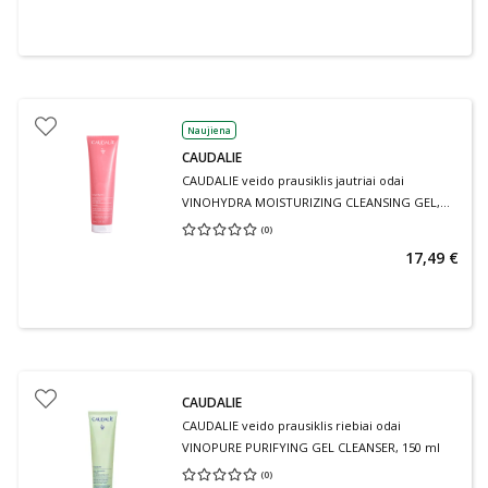
Naujiena
CAUDALIE
CAUDALIE veido prausiklis jautriai odai
VINOHYDRA MOISTURIZING CLEANSING GEL,
150 ml
(
0
)
Vidutinis įvertinimas 0.00
Įvertinimų skaičius 0
17,49 €
CAUDALIE
CAUDALIE veido prausiklis riebiai odai
VINOPURE PURIFYING GEL CLEANSER, 150 ml
(
0
)
Vidutinis įvertinimas 0.00
Įvertinimų skaičius 0