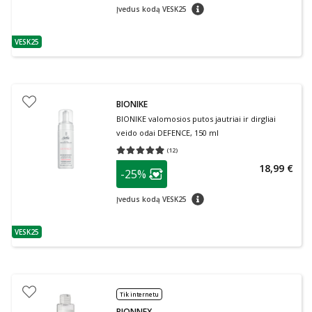
patarimas
Įvedus kodą VESK25
VESK25
patarimas
BIONIKE
BIONIKE valomosios putos jautriai ir dirgliai
veido odai DEFENCE, 150 ml
(
12
)
Vidutinis įvertinimas 4.92
Įvertinimų skaičius 12
patarimas
18,99 €
-25%
Lojalumo klubo narių nuolaida
:
patarimas
Įvedus kodą VESK25
VESK25
patarimas
Tik internetu
BIONNEX