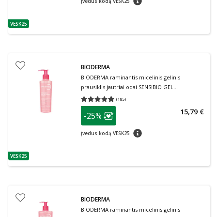
Įvedus kodą VESK25
VESK25
patarimas
BIODERMA
BIODERMA raminantis micelinis gelinis
prausiklis jautriai odai SENSIBIO GEL
MOUSSANT, 200 ml
(
185
)
Vidutinis įvertinimas 4.86
Įvertinimų skaičius 185
patarimas
15,79 €
-25%
Lojalumo klubo narių nuolaida
:
patarimas
Įvedus kodą VESK25
VESK25
patarimas
BIODERMA
BIODERMA raminantis micelinis gelinis