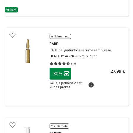
VESK25
patarimas
% tik internetu
BABE
BABÉ daugiafunkcis serumas ampulėse
HEALTHY AGING+, 2ml x 7 vnt.
(
13
)
Vidutinis įvertinimas 4.54
Įvertinimų skaičius 13
patarimas
27,99 €
-30%
Lojalumo klubo narių nuolaida
:
Galioja perkant 2 bet
patarimas
kurias prekes.
Tik internetu