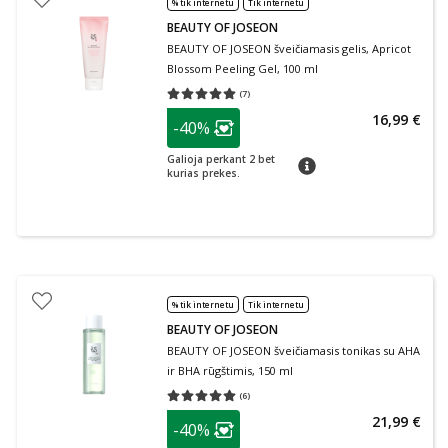
% tik internetu
Tik internetu
BEAUTY OF JOSEON
BEAUTY OF JOSEON šveičiamasis gelis, Apricot
Blossom Peeling Gel, 100 ml
(
7
)
Vidutinis įvertinimas 5.00
Įvertinimų skaičius 7
patarimas
16,99 €
-40%
Lojalumo klubo narių nuolaida
:
Galioja perkant 2 bet
patarimas
kurias prekes.
% tik internetu
Tik internetu
BEAUTY OF JOSEON
BEAUTY OF JOSEON šveičiamasis tonikas su AHA
ir BHA rūgštimis, 150 ml
(
6
)
Vidutinis įvertinimas 5.00
Įvertinimų skaičius 6
patarimas
21,99 €
-40%
Lojalumo klubo narių nuolaida
: