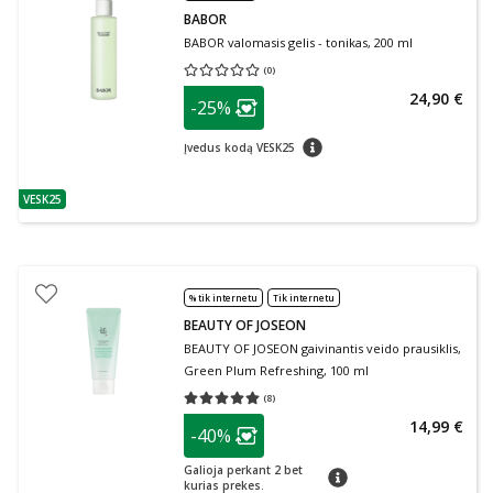
BABOR
BABOR valomasis gelis - tonikas, 200 ml
(
0
)
Vidutinis įvertinimas 0.00
Įvertinimų skaičius 0
patarimas
24,90 €
-25%
Lojalumo klubo narių nuolaida
:
patarimas
Įvedus kodą VESK25
VESK25
patarimas
% tik internetu
Tik internetu
BEAUTY OF JOSEON
BEAUTY OF JOSEON gaivinantis veido prausiklis,
Green Plum Refreshing, 100 ml
(
8
)
Vidutinis įvertinimas 5.00
Įvertinimų skaičius 8
patarimas
14,99 €
-40%
Lojalumo klubo narių nuolaida
:
Galioja perkant 2 bet
patarimas
kurias prekes.