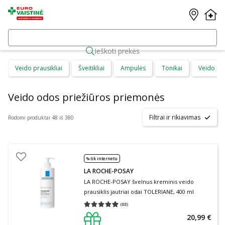
Ieškoti prekės
Veido prausikliai
Šveitikliai
Ampulės
Tonikai
Veido ma
Veido odos priežiūros priemonės
Filtrai ir rikiavimas
Rodomi produktai 48 iš 380
% tik internetu
LA ROCHE-POSAY
LA ROCHE-POSAY švelnus kreminis veido
prausiklis jautriai odai TOLERIANE, 400 ml
(
88
)
Vidutinis įvertinimas 4.91
Įvertinimų skaičius 88
20,99 €