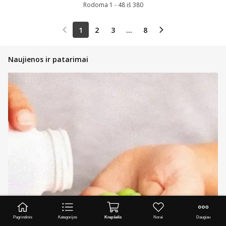
Rodoma 1 - 48 iš 380
1
2
3
...
8
Naujienos ir patarimai
Pagrindinis
Kategorijos
Krepšelis
Norai
Daugiau