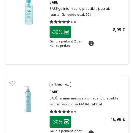
BABE
BABÉ gelinis micelių prausiklis jautriai,
raustančiai veido odai, 90 ml
(
30
)
Vidutinis įvertinimas 4.67
Įvertinimų skaičius 30
patarimas
8,99 €
-30%
Lojalumo klubo narių nuolaida
:
Galioja perkant 2 bet
patarimas
kurias prekes.
% tik internetu
BABE
BABĒ raminamasis gelinis micelių prausiklis
jautriai veido odai FACIAL, 240 ml
(
87
)
Vidutinis įvertinimas 4.85
Įvertinimų skaičius 87
patarimas
16,99 €
-30%
Lojalumo klubo narių nuolaida
:
Galioja perkant 2 bet
patarimas