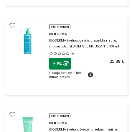
% tik internetu
BIODERMA
BIODERMA švelnus gelinis prausiklis riebiai,
mišriai odai, SÉBIUM GEL MOUSSANT, 400 ml
(
0
)
Vidutinis įvertinimas 0.00
Įvertinimų skaičius 0
patarimas
25,39 €
-30%
Lojalumo klubo narių nuolaida
:
Galioja perkant 2 bet
patarimas
kurias prekes.
% tik internetu
BIODERMA
BIODERMA švelnus šveitiklis riebiai ir mišriai