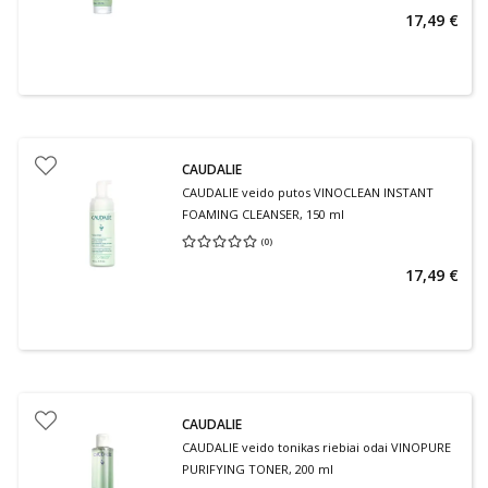
17,49 €
CAUDALIE
CAUDALIE veido putos VINOCLEAN INSTANT
FOAMING CLEANSER, 150 ml
(
0
)
Vidutinis įvertinimas 0.00
Įvertinimų skaičius 0
17,49 €
CAUDALIE
CAUDALIE veido tonikas riebiai odai VINOPURE
PURIFYING TONER, 200 ml