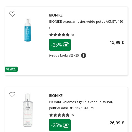
BIONIKE
BIONIKE prausiamosios veido putos AKNET, 150
ml
(
6
)
Vidutinis įvertinimas 4.83
Įvertinimų skaičius 6
patarimas
15,99 €
-25%
Lojalumo klubo narių nuolaida
:
patarimas
Įvedus kodą VESK25
VESK25
patarimas
BIONIKE
BIONIKE valomasis gelinis vanduo sausai,
jautriai odai DEFENCE, 400 ml
(
2
)
Vidutinis įvertinimas 4.50
Įvertinimų skaičius 2
patarimas
26,99 €
-25%
Lojalumo klubo narių nuolaida
: