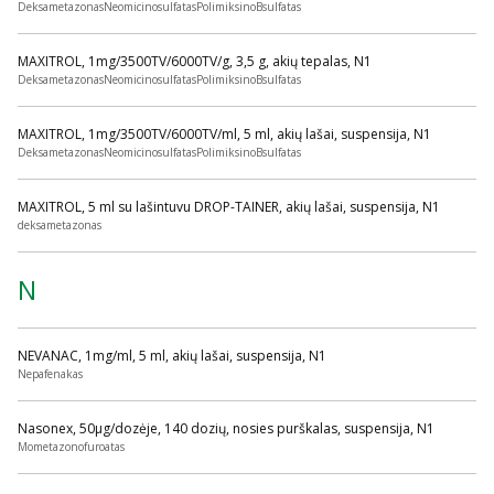
DeksametazonasNeomicinosulfatasPolimiksinoBsulfatas
MAXITROL, 1mg/3500TV/6000TV/g, 3,5 g, akių tepalas, N1
DeksametazonasNeomicinosulfatasPolimiksinoBsulfatas
MAXITROL, 1mg/3500TV/6000TV/ml, 5 ml, akių lašai, suspensija, N1
DeksametazonasNeomicinosulfatasPolimiksinoBsulfatas
MAXITROL, 5 ml su lašintuvu DROP-TAINER, akių lašai, suspensija, N1
deksametazonas
N
NEVANAC, 1mg/ml, 5 ml, akių lašai, suspensija, N1
Nepafenakas
Nasonex, 50µg/dozėje, 140 dozių, nosies purškalas, suspensija, N1
Mometazonofuroatas