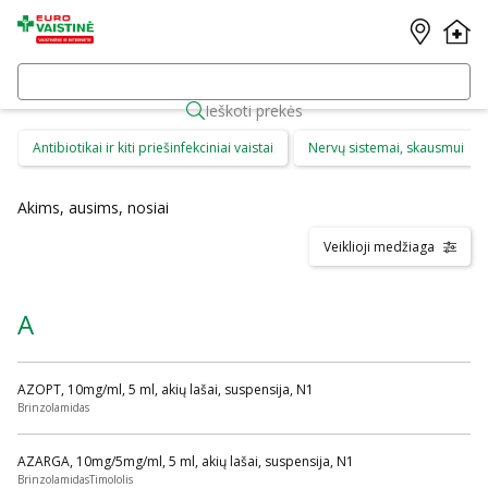
Ieškoti prekės
Antibiotikai ir kiti priešinfekciniai vaistai
Nervų sistemai, skausmui
Akims, ausims, nosiai
Veiklioji medžiaga
A
AZOPT, 10mg/ml, 5 ml, akių lašai, suspensija, N1
Brinzolamidas
AZARGA, 10mg/5mg/ml, 5 ml, akių lašai, suspensija, N1
BrinzolamidasTimololis