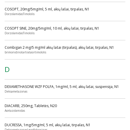
COSOPT, 20mg/5mg/ml, 5 ml, akių lašai, tirpalas, N1
DorzolamidasTimololis
COSOPT SINE, 20mg/5mg/ml, 10 ml, akių lašai, tirpalas, N1
DorzolamidasTimololis
Combigan 2 mg/5 mg/ml akių lašai (tirpalas), akių lašai, tirpalas, N1
brimonidinotartratasirtimololis
D
DEXAMETHASONE WZF POLFA, 1mg/ml, 5 ml, akių lašai, suspensija, N1
Deksametazonas
DIACARB, 250mg, Tabletės, N20
Acetazolamidas
DUCRESSA, 1mg/5mg/ml, 5 ml, akių lašai, tirpalas, N1
DeksametazonasLevofloksacinas