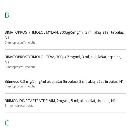
B
BIMATOPROST/TIMOLOL MYLAN, 300µg/5mg/ml, 3 ml, akių lašai, tirpalas,
N1
BimatoprostasTimololis
BIMATOPROST/TIMOLOL TEVA, 300µg/5mg/ml, 3 ml, akių lašai, tirpalas,
N1
BimatoprostasTimololis
Bitimeco 0,3 mg/5 mg/ml akių lašai (tirpalas), 3 ml, akių lašai, tirpalas, N1
BimatoprostasTimololis
BRIMONIDINE TARTRATE ELVIM, 2mg/ml, 5 ml, akių lašai, tirpalas, N1
Brimonidinotartratas
C