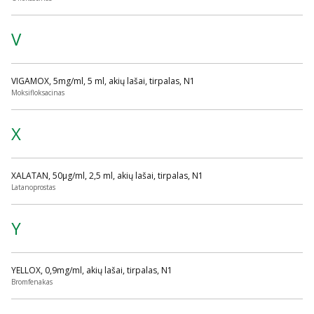
V
VIGAMOX, 5mg/ml, 5 ml, akių lašai, tirpalas, N1
Moksifloksacinas
X
XALATAN, 50µg/ml, 2,5 ml, akių lašai, tirpalas, N1
Latanoprostas
Y
YELLOX, 0,9mg/ml, akių lašai, tirpalas, N1
Bromfenakas