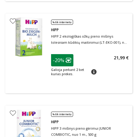
% tik internetu
HIPP
HIPP 2 ekologiškas ožkų pieno mišinys
tolesniam kūdikių maitinimui (LT-EKO-001), nuo
6 mėn., 400 g
patarimas
21,99 €
-20%
Lojalumo klubo narių nuolaida
:
Galioja perkant 2 bet
patarimas
kurias prekes.
% tik internetu
HIPP
HIPP 3 mišinys pieno gėrimui JUNIOR
COMBIOTIC, nuo 1 m., 500 g