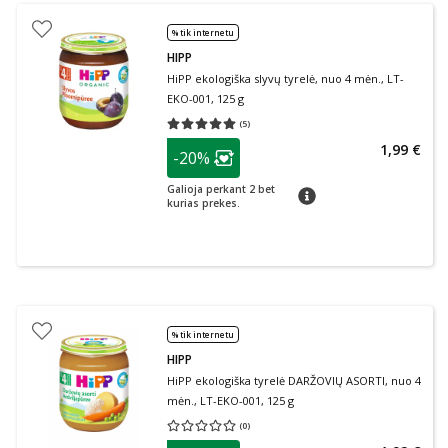
% tik internetu
HIPP
HiPP ekologiška slyvų tyrelė, nuo 4 mėn., LT-
EKO-001, 125 g
(
5
)
Vidutinis įvertinimas 5.00
Įvertinimų skaičius 5
patarimas
1,99 €
-20%
Lojalumo klubo narių nuolaida
:
Galioja perkant 2 bet
patarimas
kurias prekes.
% tik internetu
HIPP
HiPP ekologiška tyrelė DARŽOVIŲ ASORTI, nuo 4
mėn., LT-EKO-001, 125 g
(
0
)
Vidutinis įvertinimas 0.00
Įvertinimų skaičius 0