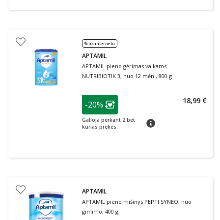
% tik internetu
APTAMIL
APTAMIL pieno gėrimas vaikams
NUTRIBIOTIK 3, nuo 12 mėn., 800 g
patarimas
18,99 €
-20%
Lojalumo klubo narių nuolaida
:
Galioja perkant 2 bet
patarimas
kurias prekes.
APTAMIL
APTAMIL pieno mišinys PEPTI SYNEO, nuo
gimimo, 400 g