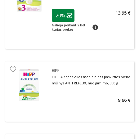
patarimas
13,95 €
-20%
Lojalumo klubo narių nuolaida
:
Galioja perkant 2 bet
patarimas
kurias prekes.
HIPP
HiPP AR specialios medicininės paskirties pieno
mišinys ANTI REFLUX, nuo gimimo, 300 g
9,66 €