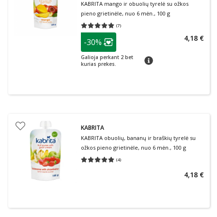
KABRITA mango ir obuolių tyrelė su ožkos
pieno grietinėle, nuo 6 mėn., 100 g
(
7
)
Vidutinis įvertinimas 5.00
Įvertinimų skaičius 7
patarimas
4,18 €
-30%
Lojalumo klubo narių nuolaida
:
Galioja perkant 2 bet
patarimas
kurias prekes.
KABRITA
KABRITA obuolių, bananų ir braškių tyrelė su
ožkos pieno grietinėle, nuo 6 mėn., 100 g
(
4
)
Vidutinis įvertinimas 5.00
Įvertinimų skaičius 4
4,18 €