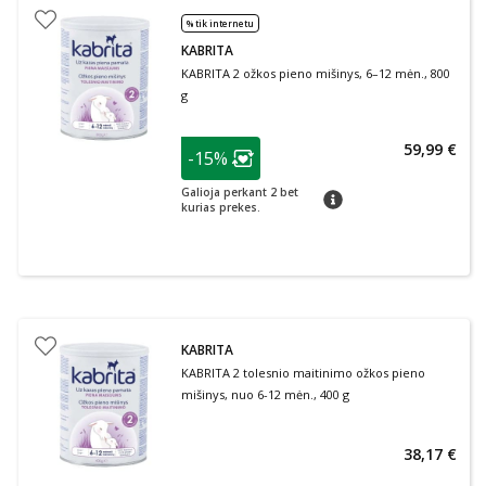
% tik internetu
KABRITA
KABRITA 2 ožkos pieno mišinys, 6–12 mėn., 800
g
patarimas
59,99 €
-15%
Lojalumo klubo narių nuolaida
:
Galioja perkant 2 bet
patarimas
kurias prekes.
KABRITA
KABRITA 2 tolesnio maitinimo ožkos pieno
mišinys, nuo 6-12 mėn., 400 g
38,17 €