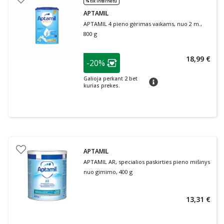
% tik internetu
APTAMIL
APTAMIL 4 pieno gėrimas vaikams, nuo 2 m.,
800 g
patarimas
18,99 €
-20%
Lojalumo klubo narių nuolaida
:
Galioja perkant 2 bet
patarimas
kurias prekes.
APTAMIL
APTAMIL AR, specialios paskirties pieno mišinys
nuo gimimo, 400 g
13,31 €