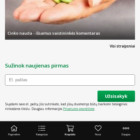
Cinko nauda - išsamus vaistininkės komentaras
Visi straipsniai
Sužinok naujienas pirmas
Užsisakyk
Siųsdami savo el. paštą Jūs sutinkate, kad jūsų duomenys būtų tvarkomi tiesioginės
rinkodaros tikslu. Daugiau informacijos
Privatumo pranešime
.
Pagrindinis
Kategorijos
Krepšelis
Norai
Daugiau