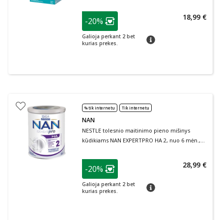
patarimas
18,99 €
-20%
Lojalumo klubo narių nuolaida
:
Galioja perkant 2 bet
patarimas
kurias prekes.
% tik internetu
Tik internetu
NAN
NESTLE tolesnio maitinimo pieno mišinys
kūdikiams NAN EXPERTPRO HA 2, nuo 6 mėn.,
800 g
patarimas
28,99 €
-20%
Lojalumo klubo narių nuolaida
:
Galioja perkant 2 bet
patarimas
kurias prekes.