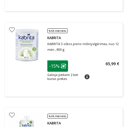
% tik internetu
KABRITA
KABRITA 3 ožkos pieno mišinys/gėrimas, nuo 12
mėn., 800 g
patarimas
65,99 €
-15%
Lojalumo klubo narių nuolaida
:
Galioja perkant 2 bet
patarimas
kurias prekes.
% tik internetu
KABRITA