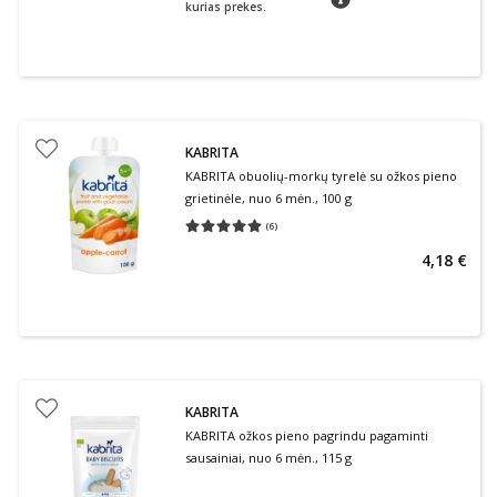
kurias prekes.
KABRITA
KABRITA obuolių-morkų tyrelė su ožkos pieno
grietinėle, nuo 6 mėn., 100 g
(
6
)
Vidutinis įvertinimas 5.00
Įvertinimų skaičius 6
4,18 €
KABRITA
KABRITA ožkos pieno pagrindu pagaminti
sausainiai, nuo 6 mėn., 115 g