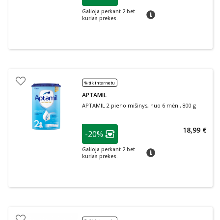
Lojalumo klubo narių nuolaida
:
Galioja perkant 2 bet
patarimas
kurias prekes.
% tik internetu
APTAMIL
APTAMIL 2 pieno mišinys, nuo 6 mėn., 800 g
patarimas
18,99 €
-20%
Lojalumo klubo narių nuolaida
:
Galioja perkant 2 bet
patarimas
kurias prekes.