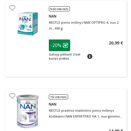
% tik internetu
NAN
NESTLE pieno mišinys NAN OPTIPRO 4, nuo 2
m., 650 g
patarimas
20,99 €
-20%
Lojalumo klubo narių nuolaida
:
Galioja perkant 2 bet
patarimas
kurias prekes.
Tik internetu
NAN
NESTLE pradinio maitinimo pieno mišinys
kūdikiams NAN EXPERTPRO HA 1, nuo gimimo,
400 g+specialus dozavimo šaukštelis
14,99 €