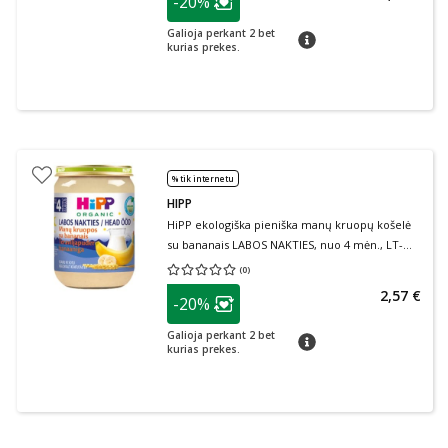
-20%
Lojalumo klubo narių nuolaida
:
Galioja perkant 2 bet
patarimas
kurias prekes.
% tik internetu
HIPP
HiPP ekologiška pieniška manų kruopų košelė
su bananais LABOS NAKTIES, nuo 4 mėn., LT-
EKO-001, 190 g
(
0
)
Vidutinis įvertinimas 0.00
Įvertinimų skaičius 0
patarimas
2,57 €
-20%
Lojalumo klubo narių nuolaida
:
Galioja perkant 2 bet
patarimas
kurias prekes.