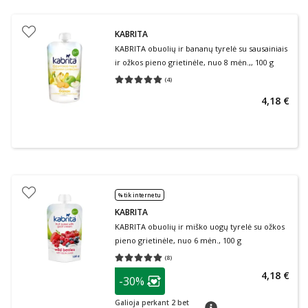
KABRITA
KABRITA obuolių ir bananų tyrelė su sausainiais
ir ožkos pieno grietinėle, nuo 8 mėn.,, 100 g
(
4
)
Vidutinis įvertinimas 5.00
Įvertinimų skaičius 4
4,18 €
% tik internetu
KABRITA
KABRITA obuolių ir miško uogų tyrelė su ožkos
pieno grietinėle, nuo 6 mėn., 100 g
(
8
)
Vidutinis įvertinimas 5.00
Įvertinimų skaičius 8
patarimas
4,18 €
-30%
Lojalumo klubo narių nuolaida
:
Galioja perkant 2 bet
patarimas