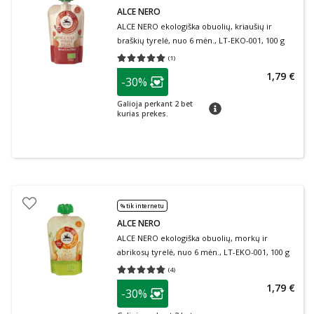
ALCE NERO
ALCE NERO ekologiška obuolių, kriaušių ir
braškių tyrelė, nuo 6 mėn., LT-EKO-001, 100 g
(
1
)
Vidutinis įvertinimas 5.00
Įvertinimų skaičius 1
patarimas
1,79 €
-30%
Lojalumo klubo narių nuolaida
:
Galioja perkant 2 bet
patarimas
kurias prekes.
% tik internetu
ALCE NERO
ALCE NERO ekologiška obuolių, morkų ir
abrikosų tyrelė, nuo 6 mėn., LT-EKO-001, 100 g
(
4
)
Vidutinis įvertinimas 4.75
Įvertinimų skaičius 4
patarimas
1,79 €
-30%
Lojalumo klubo narių nuolaida
: