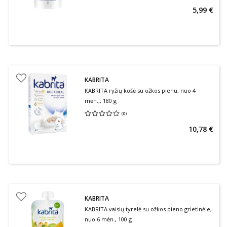
5,99 €
KABRITA
KABRITA ryžių košė su ožkos pienu, nuo 4
mėn.,, 180 g
(
0
)
Vidutinis įvertinimas 0.00
Įvertinimų skaičius 0
10,78 €
KABRITA
KABRITA vaisių tyrelė su ožkos pieno grietinėle,
nuo 6 mėn., 100 g