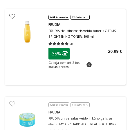
% tik internetu
Tik internetu
FRUDIA
FRUDIA skaistinamasis veido toneris CITRUS
BRIGHTENING TONER, 195 ml
(
2
)
Vidutinis įvertinimas 5.00
Įvertinimų skaičius 2
patarimas
20,99 €
-35%
Lojalumo klubo narių nuolaida
:
Galioja perkant 2 bet
patarimas
kurias prekes.
% tik internetu
Tik internetu
FRUDIA
FRUDIA universalus veido ir kūno gelis su
alaviju MY ORCHARD ALOE REAL SOOTHING
GEL, 300 ml