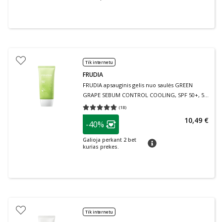
Tik internetu
FRUDIA
FRUDIA apsauginis gelis nuo saulės GREEN
GRAPE SEBUM CONTROL COOLING, SPF 50+, 50
g
(
18
)
Vidutinis įvertinimas 4.72
Įvertinimų skaičius 18
patarimas
10,49 €
-40%
Lojalumo klubo narių nuolaida
:
Galioja perkant 2 bet
patarimas
kurias prekes.
Tik internetu