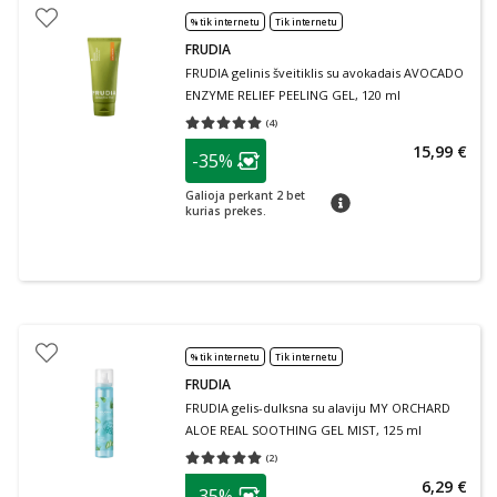
% tik internetu
Tik internetu
FRUDIA
FRUDIA gelinis šveitiklis su avokadais AVOCADO
ENZYME RELIEF PEELING GEL, 120 ml
(
4
)
Vidutinis įvertinimas 5.00
Įvertinimų skaičius 4
patarimas
15,99 €
-35%
Lojalumo klubo narių nuolaida
:
Galioja perkant 2 bet
patarimas
kurias prekes.
% tik internetu
Tik internetu
FRUDIA
FRUDIA gelis-dulksna su alaviju MY ORCHARD
ALOE REAL SOOTHING GEL MIST, 125 ml
(
2
)
Vidutinis įvertinimas 5.00
Įvertinimų skaičius 2
patarimas
6,29 €
-35%