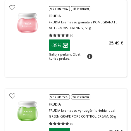
% tik internetu
Tik internetu
FRUDIA
FRUDIA kremas su granatais POMEGRANATE
NUTRI-MOISTURIZING, 55 g
(
4
)
Vidutinis įvertinimas 5.00
Įvertinimų skaičius 4
patarimas
25,49 €
-35%
Lojalumo klubo narių nuolaida
:
Galioja perkant 2 bet
patarimas
kurias prekes.
% tik internetu
Tik internetu
FRUDIA
FRUDIA kremas su vynuogėmis riebiai odai
GREEN GRAPE PORE CONTROL CREAM, 55 g
(
1
)
Vidutinis įvertinimas 5.00
Įvertinimų skaičius 1
patarimas