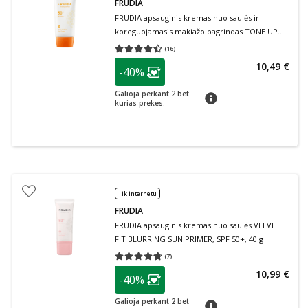
FRUDIA
FRUDIA apsauginis kremas nuo saulės ir
koreguojamasis makiažo pagrindas TONE UP
BASE, SPF 50+/PA++, 50 g
(
16
)
Vidutinis įvertinimas 4.44
Įvertinimų skaičius 16
patarimas
10,49 €
-40%
Lojalumo klubo narių nuolaida
:
Galioja perkant 2 bet
patarimas
kurias prekes.
Tik internetu
FRUDIA
FRUDIA apsauginis kremas nuo saulės VELVET
FIT BLURRING SUN PRIMER, SPF 50+, 40 g
(
7
)
Vidutinis įvertinimas 4.71
Įvertinimų skaičius 7
patarimas
10,99 €
-40%
Lojalumo klubo narių nuolaida
:
Galioja perkant 2 bet
patarimas