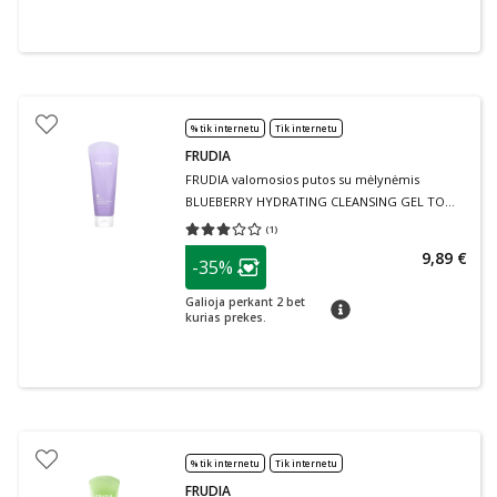
% tik internetu
Tik internetu
FRUDIA
FRUDIA valomosios putos su mėlynėmis
BLUEBERRY HYDRATING CLEANSING GEL TO
FOAM, 145 ml
(
1
)
Vidutinis įvertinimas 3.00
Įvertinimų skaičius 1
patarimas
9,89 €
-35%
Lojalumo klubo narių nuolaida
:
Galioja perkant 2 bet
patarimas
kurias prekes.
% tik internetu
Tik internetu
FRUDIA