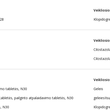
Veikliosi
N28
Klopidogre
Veikliosi
Cilostazol
Cilostazol
Veikliosi
mo tabletės, N30
Geleis
abletės, pailginto atpalaidavimo tabletės, N30
geleiesIIsu
s, N30
Klopidogre