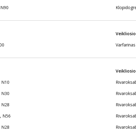
, N90
Klopidogre
Veikliosi
00
Varfarinas
Veikliosi
, N10
Rivaroksa
, N30
Rivaroksa
, N28
Rivaroksa
s, N56
Rivaroksa
, N28
Rivaroksa