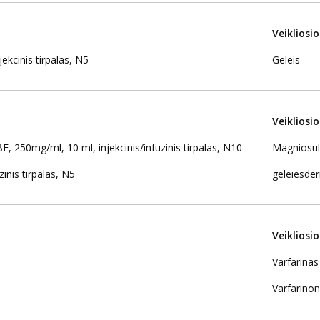
Veikliosi
ekcinis tirpalas, N5
Geleis
Veikliosi
mg/ml, 10 ml, injekcinis/infuzinis tirpalas, N10
Magniosul
nis tirpalas, N5
geleiesde
Veikliosi
Varfarinas
Varfarinon