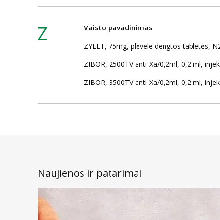
Z
Vaisto pavadinimas
ZYLLT, 75mg, plėvele dengtos tabletės, N
ZIBOR, 2500TV anti-Xa/0,2ml, 0,2 ml, injekc
ZIBOR, 3500TV anti-Xa/0,2ml, 0,2 ml, injekc
Naujienos ir patarimai