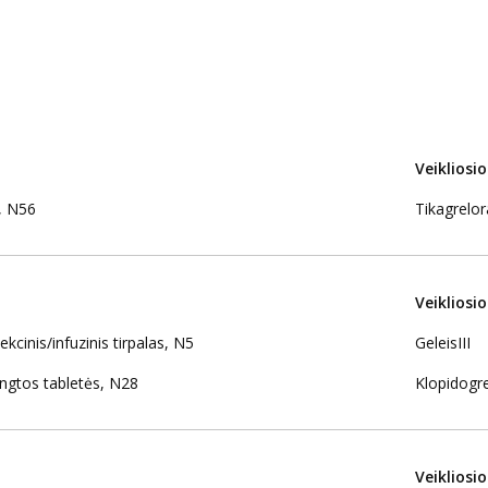
Veikliosi
, N56
Tikagrelor
Veikliosi
inis/infuzinis tirpalas, N5
GeleisIII
gtos tabletės, N28
Klopidogre
Veikliosi