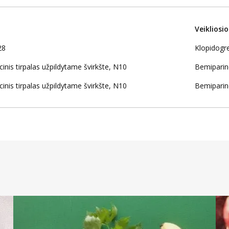
Veikliosi
28
Klopidogre
inis tirpalas užpildytame švirkšte, N10
Bemiparin
inis tirpalas užpildytame švirkšte, N10
Bemiparin