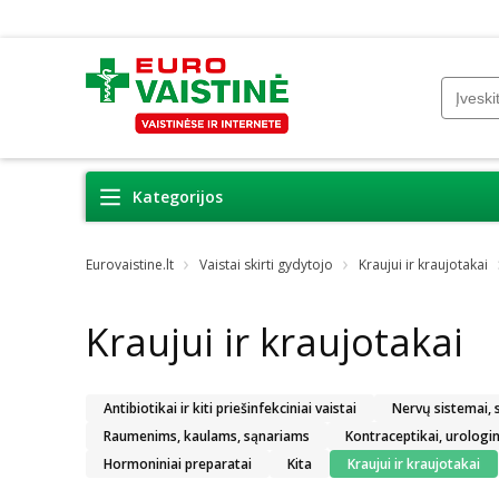
Kategorijos
Eurovaistine.lt
Vaistai skirti gydytojo
Kraujui ir kraujotakai
Kraujui ir kraujotakai
Antibiotikai ir kiti priešinfekciniai vaistai
Nervų sistemai,
Raumenims, kaulams, sąnariams
Kontraceptikai, urologinia
Hormoniniai preparatai
Kita
Kraujui ir kraujotakai