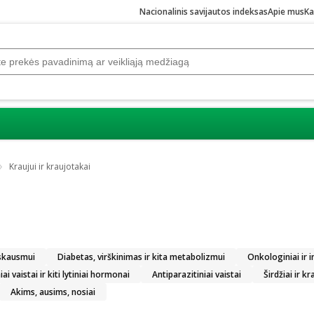
Nacionalinis savijautos indeksas
Apie mus
Ka
Kraujui ir kraujotakai
 skausmui
Diabetas, virškinimas ir kita metabolizmui
Onkologiniai ir 
i vaistai ir kiti lytiniai hormonai
Antiparazitiniai vaistai
Širdžiai ir k
Akims, ausims, nosiai