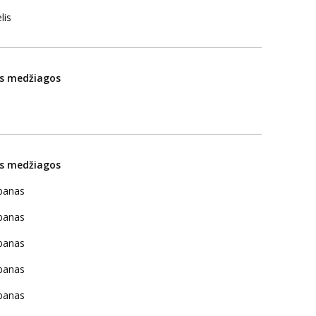
lis
os medžiagos
os medžiagos
banas
banas
banas
banas
banas