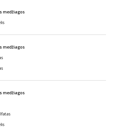
os medžiagos
lis
os medžiagos
as
as
os medžiagos
lfatas
lis