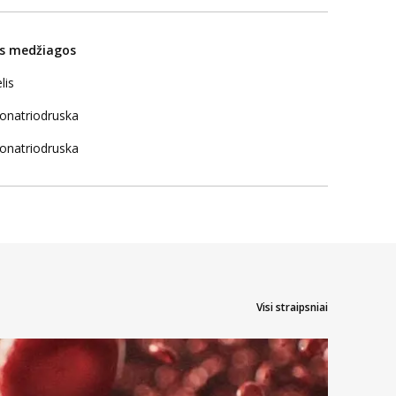
os medžiagos
lis
onatriodruska
onatriodruska
Visi straipsniai