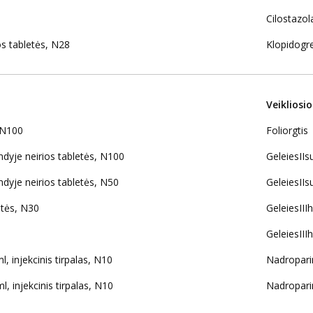
Cilostazol
 tabletės, N28
Klopidogrel
Veikliosi
 N100
Foliorgtis
yje neirios tabletės, N100
GeleiesIIs
je neirios tabletės, N50
GeleiesIIs
tės, N30
GeleiesII
GeleiesII
 injekcinis tirpalas, N10
Nadropari
, injekcinis tirpalas, N10
Nadropari