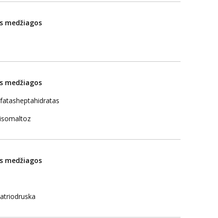
os medžiagos
os medžiagos
fatasheptahidratas
risomaltoz
os medžiagos
atriodruska