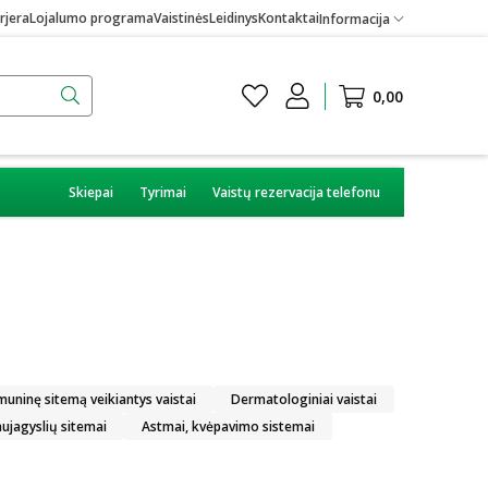
rjera
Lojalumo programa
Vaistinės
Leidinys
Kontaktai
Informacija
0,00
Skiepai
Tyrimai
Vaistų rezervacija telefonu
imuninę sitemą veikiantys vaistai
Dermatologiniai vaistai
raujagyslių sitemai
Astmai, kvėpavimo sistemai