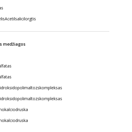
as
isAcetilsalicilorgtis
os medžiagos
ulfatas
ulfatas
Ihidroksidopolimaltozskompleksas
Ihidroksidopolimaltozskompleksas
nokalciodruska
nokalciodruska