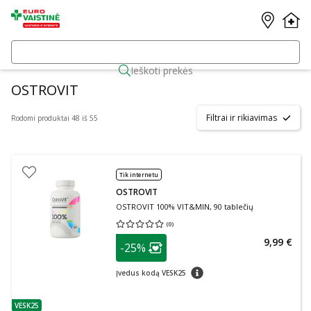
Ieškoti prekės
OSTROVIT
Filtrai ir rikiavimas
Rodomi produktai 48 iš 55
Tik internetu
OSTROVIT
OSTROVIT 100% VIT&MIN, 90 tablečių
(
0
)
Vidutinis įvertinimas 0.00
Įvertinimų skaičius 0
patarimas
9,99 €
-25%
Lojalumo klubo narių nuolaida
:
patarimas
Įvedus kodą VESK25
VESK25