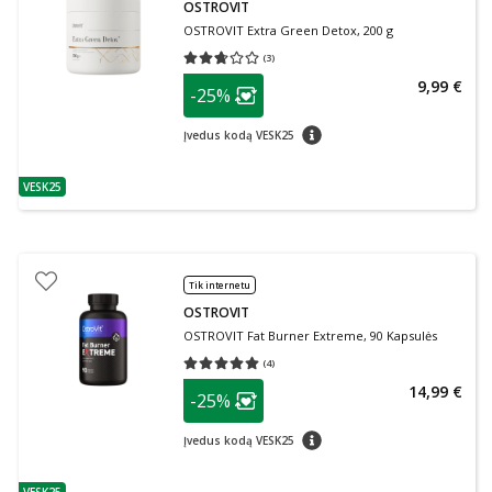
OSTROVIT
OSTROVIT Extra Green Detox, 200 g
(
3
)
Vidutinis įvertinimas 2.67
Įvertinimų skaičius 3
patarimas
9,99 €
-25%
Lojalumo klubo narių nuolaida
:
patarimas
Įvedus kodą VESK25
VESK25
patarimas
Tik internetu
OSTROVIT
OSTROVIT Fat Burner Extreme, 90 Kapsulės
(
4
)
Vidutinis įvertinimas 5.00
Įvertinimų skaičius 4
patarimas
14,99 €
-25%
Lojalumo klubo narių nuolaida
:
patarimas
Įvedus kodą VESK25