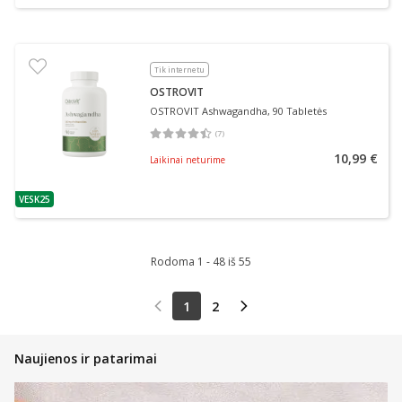
Tik internetu
OSTROVIT
OSTROVIT Ashwagandha, 90 Tabletės
(
7
)
Vidutinis įvertinimas 4.43
Įvertinimų skaičius 7
10,99 €
Laikinai neturime
VESK25
patarimas
Rodoma 1 - 48 iš 55
1
2
Naujienos ir patarimai