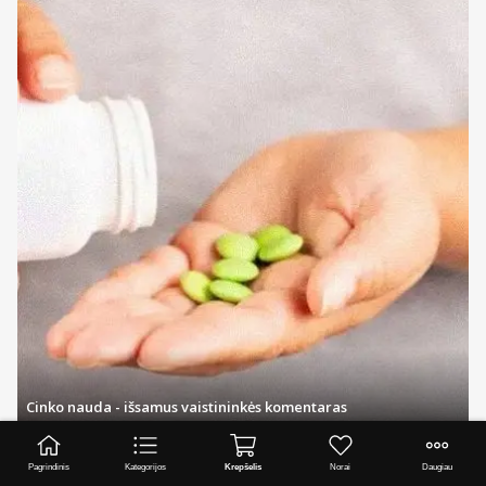
Cinko nauda - išsamus vaistininkės komentaras
Visi straipsniai
Pagrindinis
Kategorijos
Krepšelis
Norai
Daugiau