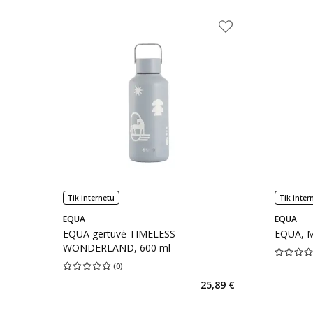
Tik internetu
Tik inter
EQUA
EQUA
EQUA gertuvė TIMELESS
EQUA, M
WONDERLAND, 600 ml
Vidutinis 
(
0
)
Vidutinis įvertinimas 0.00
Įvertinimų skaičius 0
25,89 €