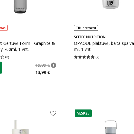
imas
Tik internetu
SCITEC NUTRITION
 Gertuvė Form - Graphite &
OPAQUE plaktuvė, balta spalva
y 760ml, 1 vnt.
ml, 1 vnt.
(
0
)
(
2
)
įvertinimas 0.00
Įvertinimų skaičius 0
Vidutinis įvertinimas 5.00
Įvertinimų s
19,99 €
 €
patarimas
Įprasta kaina
:
19,99 €
13,99 €
VESK25
patarimas