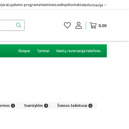
rjera
Lojalumo programa
Vaistinės
Leidinys
Kontaktai
Informacija
0,00
Skiepai
Tyrimai
Vaistų rezervacija telefonu
formos
Svarstyklės
Šviesos žadintuvai
2
3
4