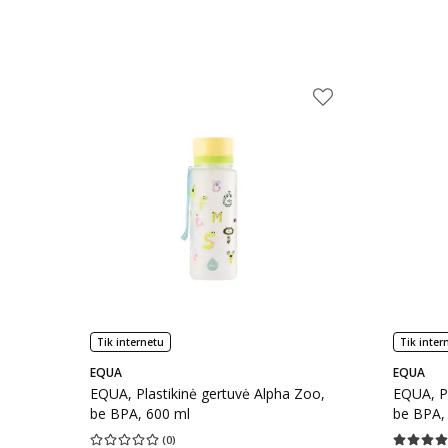
Tik internetu
Tik inter
EQUA
EQUA
EQUA, Plastikinė gertuvė Alpha Zoo,
EQUA, Pl
be BPA, 600 ml
be BPA,
(
0
)
Vidutinis įvertinimas 0.00
Įvertinimų skaičius 0
Vidutinis 