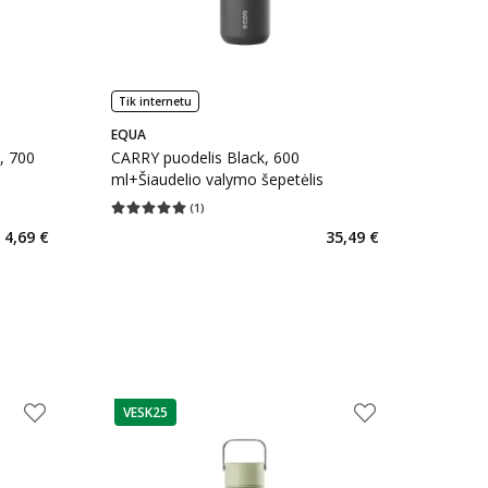
Tik internetu
EQUA
, 700
CARRY puodelis Black, 600
ml+Šiaudelio valymo šepetėlis
(
1
)
kaičius 2
Vidutinis įvertinimas 5.00
Įvertinimų skaičius 1
4,69 €
35,49 €
VESK25
patarimas